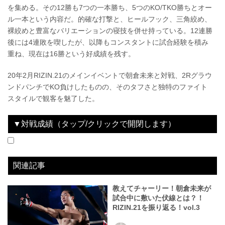
を集める。その12勝も7つの一本勝ち、5つのKO/TKO勝ちとオー
ル一本という内容だ。的確な打撃と、ヒールフック、三角絞め、
裸絞めと豊富なバリエーションの寝技を併せ持っている。12連勝
後には4連敗を喫したが、以降もコンスタントに試合経験を積み
重ね、現在は16勝という好成績を残す。
20年2月RIZIN.21のメインイベントで朝倉未来と対戦、2Rグラウ
ンドパンチでKO負けしたものの、そのタフさと独特のファイト
スタイルで観客を魅了した。
▼対戦成績（タップ/クリックで開閉します）
2020.02.22
RIZIN.21
LOSE
vs
朝倉未来
2R 2分34秒 KO（グラウンドパンチ）
関連記事
教えてチャーリー！朝倉未来が
試合中に敷いた伏線とは？！
RIZIN.21を振り返る！vol.3