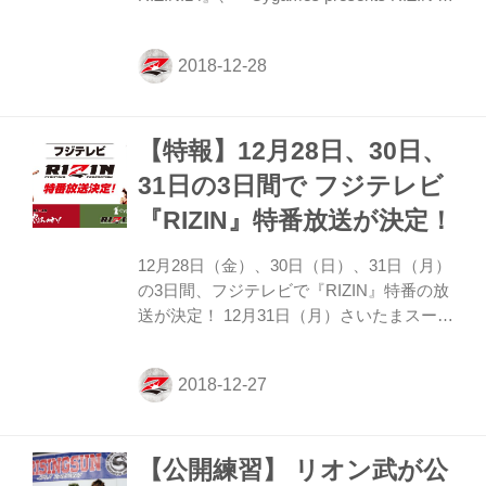
チャンピ...
成最後のやれんのか！』出場選手による公
開計量をYoutubeにてLIVE配信だ！ 12月30
日（日）さいたまスーパーアリーナ コミュ
ニティアリーナで行われる公開計量（入場
無料）を会場で観戦するも良し！会場に来
【特報】12月28日、30日、
られない人は是非！LIVE配信で選手たちが
仕上げてきた肉体と気合の表情をご覧あ
31日の3日間で フジテレビ
れ！！ また、公開計量の模様はGYAO!でも
『RIZIN』特番放送が決定！
同時配信を実施。お楽しみ下さい。 公開計
量 LIVE配信概要 『Cygames presents
12月28日（金）、30日（日）、31日（月）
RIZI...
の3日間、フジテレビで『RIZIN』特番の放
送が決定！ 12月31日（月）さいたまスーパ
ーアリーナ『Cygames presents RIZIN 平
成最後のやれんのか！』『Cygames
presents RIZIN.14』に向けたスペシャル番
組だ。 12月28日（金）は「FUJIYAMA
FIGHT CLUB RIZIN直前SP」、30日（日）
【公開練習】 リオン武が公
に「大晦日はRIZIN！」が放送され、31日