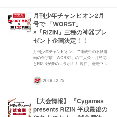
3階級を制したホルヘ・リナレスが語る那
須川の評価とは⁉ そして、ニューヨーク在
月刊少年チャンピオン2月
住でRIZIN初参戦の佐々木憂流迦が登場。
彼が望む対戦相手とは⁉ さらに那須川天心
号で 「WORST」
のアメリカで行われた公開練習、フロイ
×『RIZIN』三種の神器プレ
ド・メイウェザーとの記者会見の舞台裏に
も密着。 選手それぞれがどのような思いで
ゼント企画決定！！
試合に臨み、試合の分析、日々の練習。さ
らに家族や恩師...
月刊少年チャンピオンにて連載中の不良漫
画の金字塔「WORST」の主人公・月島花
とRIZINが夢のコラボ！！ 現在、発売中の
月刊少年チャンピオン新年1月号と2月号
（2019年1月4日発売）で2号連続
「WORST月島花 × RIZIN」超BIGコラボポ
スターの付録企画が行われている。さらに
2月号では、スペシャルコラボグッズのプ
【大会情報】 『Cygames
レゼント企画も行われ、『WORST月島花
×RIZIN』コラボポスターのイラストを使用
presents RIZIN 平成最後の
した超美麗A4サイズフォトパネル2枚セッ