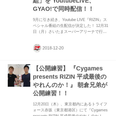
組」を YoutubeLIVE、
えず、...
GYAO!で同時配信！！
9月に引き続き、Youtube LIVE『RIZIN』ス
ペシャル番組の生配信が決定した！ 12月31
日（月）さいたまスーパーアリーナで行わ
れる『Cygames presents RIZIN 平成最後
のやれんのか！』、『Cygames presents
RIZIN.14』が盛り上がること間違いなしの
『RIZIN』YoutubeLIVEスペシャル番組が12
月20日（木）13時00分～14時00分に生配信
【公開練習】 『Cygames
される。 RIZIN関係者、格闘技メディア、
著名人などが出演し、『RIZIN平成最後の
presents RIZIN 平成最後の
やれんのか！』、『RIZIN.14』に関するテ
やれんのか！』 朝倉兄弟が
ーマを元にトークするファイトバラエティ
番組。 さらに！9月に...
公開練習！！
12月20日（木）、東京都内にあるトライフ
ォース赤坂（東京都港区）にて『Cygames