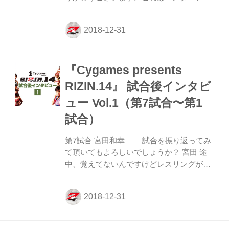
ンメント、私としては、人を楽しませたい
ということできた。彼は素晴らしいチャン
ピオンで若いライオンです。まだ成長する
余地があります。これは記録には残りませ
ん今後もがんばっていただきたいです。サ
『Cygames presents
ポートしてくれた皆さんにも感謝します。
スポンサー、チーム、それからアメリカか
RIZIN.14』 試合後インタビ
ら来てくれた人にも感謝の意を一緒にイベ
ュー Vol.1（第7試合〜第1
ントを楽しんでくれればと思っています。
私と一緒にリングに上がってくれた天心選
試合）
手に感謝します。 ーーここでカウントダウ
ンーー 皆さん、明けましておめでとうござ
第7試合 宮田和幸 ——試合を振り返ってみ
います。ポジティ...
て頂いてもよろしいでしょうか？ 宮田 途
中、覚えてないんですけどレスリングが強
かったなと思いましたけど、はい。覚えて
ないというのは、夢中になっていたという
ことです。試合が終わったばかりなので。
特にダメージではないです。 ——実際に戦
ってみて、アーセン選手の相手の印象はい