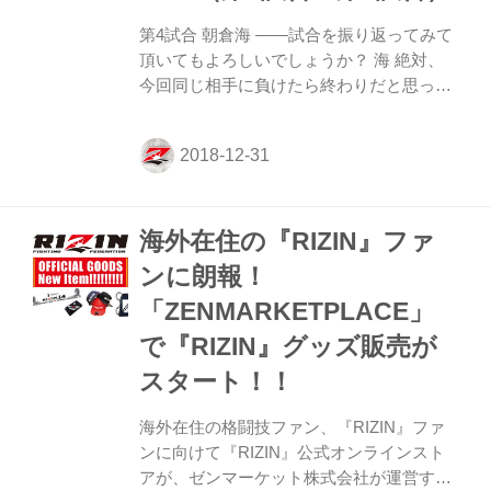
結構嬉しい勝利です。準備は誰が相手でも
自分の反省というか課題というか、立ち戻
第4試合 朝倉海 ——試合を振り返ってみて
るものになった...
頂いてもよろしいでしょうか？ 海 絶対、
今回同じ相手に負けたら終わりだと思って
いたのでしっかりとリベンジを果たすこと
ができてホッとしています。 ——判定勝利
という結果でしたが、ご自身の中では全て
出し切れた印象でしょうか？もしくはもっ
とこういう戦いを見せたかったなどありま
海外在住の『RIZIN』ファ
すでしょうか？ 海 とにかく最後まで倒し
にいって出し切れたとは思うのですけど、
ンに朗報！
やっぱりしっかり倒したかったのでそこは
「ZENMARKETPLACE」
少し悔いが残ります。 ——ラストは30秒近
く殴り合うという流れになりました。 海
で『RIZIN』グッズ販売が
最後、覚悟決めて倒しにいったのですけど
スタート！！
ちょっと熱くなり過ぎて大振りになったり
したので...
海外在住の格闘技ファン、『RIZIN』ファ
ンに向けて『RIZIN』公式オンラインスト
アが、ゼンマーケット株式会社が運営する