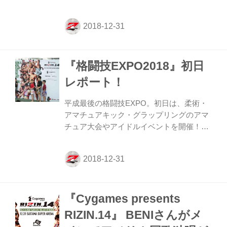
ECモール「ZENMARKETPLACE」に出
店！海外在住の方が購入・国際発送が可能
となった。 「ZENMARKETPLACE」は英
語、フランス語、スペイン語、ロシア語、
ウクライナ語、中国語（簡体字/繁体字）に
『格闘技EXPO2018』初日
対応し、日本の商品が購入できるECモール
として、これまで世界135ヶ国への発送実
レポート！
績があり、全ての国から購入できるサービ
スとなっている。 これまで海外在住者にと
平成最後の格闘技EXPO。初日は、柔術・
ってECサイトで商品を購入したくてもクレ
アマチュアキック・グラップリングのアマ
ジットカードが使えなかったり、国際発送
チュア大会やアイドルイベントを開催！フ
に対応していないショップが...
ァイター写真展、グッズ販売、記念撮影ブ
ースなど、格闘技ファン大興奮の1日にな
った。また、開催地である埼玉を中心に、
ゆるキャラも大集合。ガチャガチャも設置
され、大人から子供まで楽しめるイベント
『Cygames presents
は、今年も大盛況の中、始まった。 一番の
賑わいを見せたのは、公開計量。
RIZIN.14』 BENIさんがメ
『Cygames presents RIZIN RIZIN.14』の大