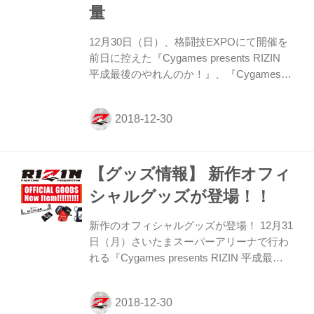
量
12月30日（日）、格闘技EXPOにて開催を
前日に控えた『Cygames presents RIZIN
平成最後のやれんのか！』、『Cygames
presents RIZIN.14』（さいたまスーパーア
リーナ）の公開計量が行われた。
「Cygames presents RIZIN.14」第1試合に
出場のRENA選手は、本日の計量に向けて
最終の体重調整を行っている際に倒れ、病
【グッズ情報】 新作オフィ
院へと直行し各種検査を行ったところ、ド
クターの判断により時間内の計量に間に合
シャルグッズが登場！！
わなかった為、失格となります。しかしな
がら、現在、主催者、RENA選手および対
新作のオフィシャルグッズが登場！ 12月31
戦相手のサマンサ・ジャン=フランソワ選
日（月）さいたまスーパーアリーナで行わ
手サイドと試合成立に向け...
れる『Cygames presents RIZIN 平成最後
のやれんのか！』『Cygames presents
RIZIN.14』の会場内で購入ができるだけで
なく、「格闘技EXPO」で2日間（12月30