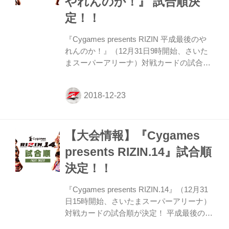
やれんのか！』 試合順決
トに、髙橋ヒロシ先生直筆サイン色紙が付
いた‟三種の神器”セットが抽選で5名様にプ
定！！
レゼントされる！！ 新年早々のお年玉企画
の応募方法、詳細情報は月刊...
『Cygames presents RIZIN 平成最後のや
れんのか！』（12月31日9時開始、さいた
まスーパーアリーナ）対戦カードの試合順
が決定！ 共にRIZIN初参戦となる川村虹
花、あいとの第1試合を皮切りに、2大会連
続で兄弟参戦となる朝倉兄弟の兄・未来は
リオン武と、弟・海はムン・ジェフンと再
戦を行う。1年振りのリマッチを行う渡辺
【大会情報】『Cygames
華奈vs.杉山しずかは、第5試合目に。2度目
の参戦を果たした、ウザ強ヨシヤは、初参
presents RIZIN.14』試合順
戦のイケメンファイター白鳥大珠とキック
決定！！
ボクシングルールで戦う。 発表直後から大
反響があった川尻達也、北岡悟が遂に平成
『Cygames presents RIZIN.14』（12月31
最後の大晦日にメインで激突する。注目の
日15時開始、さいたまスーパーアリーナ）
試合が目白押しの「平成...
対戦カードの試合順が決定！ 平成最後の大
晦日のオープニングマッチを飾るのは、な