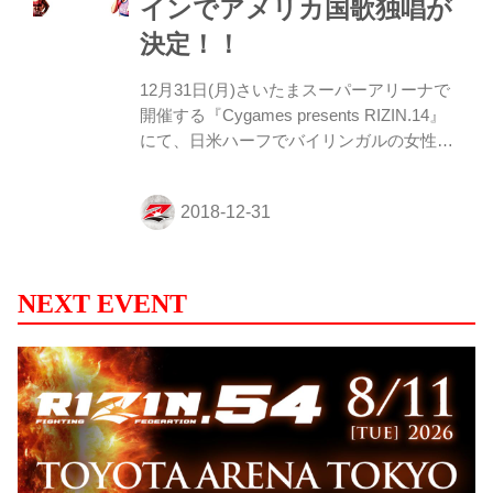
インでアメリカ国歌独唱が
注目カード、那須川天心とフロイド・メイ
ウェザーが登場すると、ファンから大歓声
決定！！
が上がった。 MMA LEGEND 追悼 山本徳
郁「FOEVER KID...
12月31日(月)さいたまスーパーアリーナで
開催する『Cygames presents RIZIN.14』
にて、日米ハーフでバイリンガルの女性シ
ンガー、BENIさんがメインで行われるフロ
イド・メイウェザーvs那須川天心でアメリ
カ国歌独唱を歌うことが決定！ 「君が代」
をGACKTさんが、アメリカ国歌をBENIさ
んが独唱し、盛り上げてくれる！！
≫『Cygames presents RIZIN.14』大会概
NEXT EVENT
要 / チケット情報 ≫『Cygames presents
RIZIN.14』対戦カード