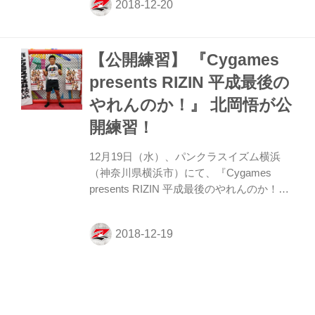
系列全国ネットで18時00分～23時45分と、
5時間45分の拡大放送！ 「スカパー！」は
午前9時から両大会をPPVで完全生中継！
【公開練習】 『Cygames
また国内向けインターネット配信では
「GYAO！」によるユリオカ超特Qさん、
presents RIZIN 平成最後の
小池美由さん出演で午前9時からLIVE配信
やれんのか！』 北岡悟が公
が実施される。 放送・配信に関する情報の
詳細は下記をチェック！ フジテレビ 放送
開練習！
詳細 ◆タイトル：RIZIN...
12月19日（水）、パンクラスイズム横浜
（神奈川県横浜市）にて、『Cygames
presents RIZIN 平成最後のやれんのか！』
に出場する北岡悟の公開練習が行われた。
12月31日（月）9時開始の『Cygames
presents RIZIN 平成最後のやれんのか！』
で川尻達也との対戦が決まった北岡は、こ
の日サーキットトレーニングを披露した。
Reebok 堀口恭司スペシャ
以下、質疑応答 ——今日のトレーニングは
普段からやっているのですか？ 北岡 （7月
ルイベントに参加できる！