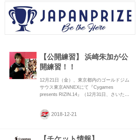
【公開練習】 浜崎朱加が公
開練習！！
12月21日（金）、東京都内のゴールドジム
サウス東京ANNEXにて『Cygames
presents RIZIN.14』（12月31日、さいたま
スーパーアリーナ）に出場する浜崎朱加の
公開練習が行われた。 RIZIN女子スーパー
アトム級タイトルマッチで浅倉カンナと初
代女王の座を争う浜崎は、この日2分間の
グラップリングのスパーを行った。若くて
【チケット情報】
勢いのある浅倉をどう倒すか⁉ 「どういう