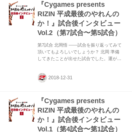
『Cygames presents
かがでしたか？ 宮田 すごい力があるとい
うか、レスリング的な力があるので、普通
RIZIN 平成最後のやれんの
の柔術形の技は全部持ち上げられちゃう
か！』試合後インタビュー
し、これから時間はかかると思うんですけ
ど、すごくポテンシャルのある選手だと思
Vol.2（第7試合〜第5試合）
いました。 ——制圧している印象でした
が。 宮田 そうですか？1R負けてるかなと
第7試合 北岡悟 ——試合を振り返ってみて
思っていたん...
頂いてもよろしいでしょうか？ 北岡 準備
してきたことが出せた試合でした。運がい
いというか、この2年間の試行錯誤が少し
形になったのが、この試合に向けてのこと
で2ヶ月前にDEEPの防衛戦で負けての仕切
り直しとしてありがたい試合だったのです
が、川尻さんとやらせてもらえて。立ち返
『Cygames presents
るというか、一周回って自分に立ち返るこ
とが、準備したものがうまく出せた試合で
RIZIN 平成最後のやれんの
した。終盤追い上げられたのですが、この
か！』試合後インタビュー
2年間、やってきたことで誤魔化すことが
できましたし、スプリットなんですけど、
Vol.1（第4試合〜第1試合）