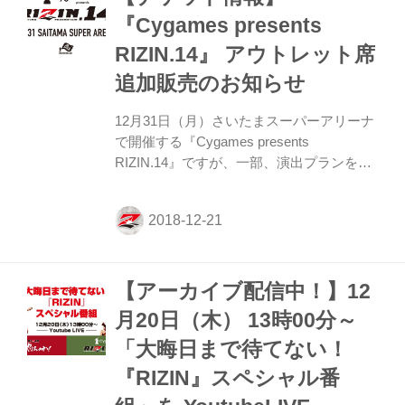
展開になるか分からないから楽しみ」と話
『Cygames presents
す浜崎は引き出しの多さで勝負を決める。
RIZIN.14』 アウトレット席
以下、質疑応答 ——今日の公開練習で積極
的に下になっている場面がありましたが、
追加販売のお知らせ
浅倉カンナ選手対策ですか？ 浜崎 違いま
す。下から（入る...
12月31日（月）さいたまスーパーアリーナ
で開催する『Cygames presents
RIZIN.14』ですが、一部、演出プランを変
更し、S席・A席・アウトレット席の追加販
売を行うことが決定しました！（S席・A席
は完売となりました） 追加販売は12月13日
(木)10時より販売開始となります。 平成最
後の大晦日、少しでも多くの方にご観戦頂
【アーカイブ配信中！】12
きたく、是非この機会に皆様お求め下さ
い。 受付券種 ・S席（ステージ横のブロッ
月20日（木） 13時00分～
ク）：15,000円 ※完売しました ・A席
「大晦日まで待てない！
（500レベル）： 7,000円 ※完売しました
・アウトレット席（ステージ後ろ側に位置
『RIZIN』スペシャル番
し、選手入場やステージ、ビジョン等は見