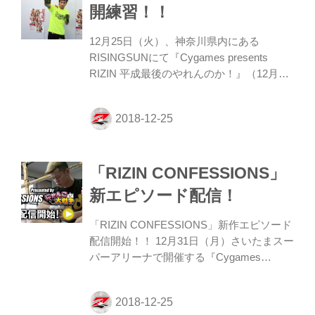
（月）の大会当日には「今夜はRIZIN！」
開練習！！
が14時50分から1時間、放送される！ 平成
最後の大晦日を熱くする『RIZIN』特番
12月25日（火）、神奈川県内にある
3DAYSを要チェック！！ フ...
RISINGSUNにて『Cygames presents
RIZIN 平成最後のやれんのか！』（12月31
日、さいたまスーパーアリーナ）に出場す
るリオン武の公開練習が行われた。 RIZIN
初参戦となるリオンは、この日マススパー
2分、ミット打ち2分を行った。38歳のベテ
ランファイターは武器である右のパンチに
「RIZIN CONFESSIONS」
磨きをかけながら、対戦相手の朝倉未来を
「クレバーでよく研究をしている選手」だ
新エピソード配信！
と評価。「総合格闘技ではなく、MMAとい
う新しい競技に取り組んでいるので新鮮で
「RIZIN CONFESSIONS」新作エピソード
す」と新人選手のように目を輝かせて話
配信開始！！ 12月31日（月）さいたまスー
す。格闘家として大晦日の舞台に立てる喜
パーアリーナで開催する『Cygames
びを噛みしめながらリン...
presents RIZIN.14』へ向けたエピソードを
配信。フロイド・メイウェザーと試合を行
う那須川天心のアメリカ武者修行に密着！