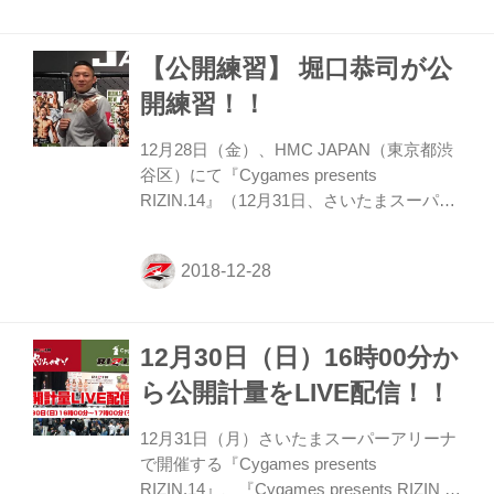
日、31日）で購入も可能だ。 「格闘技
EXPO」が催されているコミュニティアリ
【公開練習】 堀口恭司が公
ーナのグッズ売場は入場無料！チケットも
必要なし！！ 『RIZIN』グッズ新作だけで
開練習！！
なく、フロイド・メイウェザーと那須川天
心コラボグッズも発売される。来場の記念
12月28日（金）、HMC JAPAN（東京都渋
に是非ゲットしてほしい。 ≫大会当日にご
谷区）にて『Cygames presents
来場される皆様へ ≫アマチュア格闘...
RIZIN.14』（12月31日、さいたまスーパー
アリーナ）に出場する堀口恭司の公開練習
が行われた。 1週間前に帰国し、調整を続
けている堀口はこの日、2分間のシャドー
を披露。セミファイナルでRIZINバンタム
級初代王座をかけてBellator世界バンタム級
12月30日（日）16時00分か
チャンピオン、ダリオン・コールドウェル
と戦う堀口恭司は「強い日本人がいるんだ
ら公開計量をLIVE配信！！
ということを世界へ向けて発信していきた
い」と意気込みを話した。 以下、質疑応答
12月31日（月）さいたまスーパーアリーナ
——オファーが来て、対戦相手を聞いての
で開催する『Cygames presents
感想をお願いします。 堀口 大きな団体の
RIZIN.14』、『Cygames presents RIZIN 平