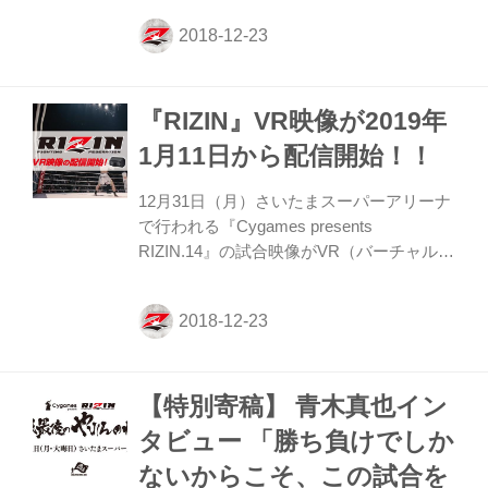
んとREANだ！参戦発表会見でも口にした
希望が通り、第1試合から登場する。15年
のRIZIN旗揚げ戦でも第1試合に登場し見事
な勝利を挙げているだけに、RENAが本大
『RIZIN』VR映像が2019年
会のブースターとなれるか、注目だ。第7
試合では、この大会を最後に現役生活を終
1月11日から配信開始！！
える宮田和幸が山本アーセンと対戦する宮
田和幸引退試合& 山本“ KID” 徳郁メモリア
12月31日（月）さいたまスーパーアリーナ
ルマッチが行われる。セミ前の第12試合で
で行われる『Cygames presents
はRIZIN女子スーパーアトム級タイトルマ
RIZIN.14』の試合映像がVR（バーチャルリ
ッ...
アリティー/仮想現実）技術によって2019年
1月11日から配信されることが決定した！
株式会社フジテレビジョンがニュートラル
コーナーやリングサイド、観客席など計4
カ所にVRカメラを設置してVR映像を撮
【特別寄稿】 青木真也イン
影・制作。VR映像はスマートフォン（アプ
リ）を通して視聴し、ソフトバンク株式会
タビュー 「勝ち負けでしか
社が2019年1月11日（金）から配信予定。
ないからこそ、この試合を
画面を通して選手たちの戦い、会場のテン