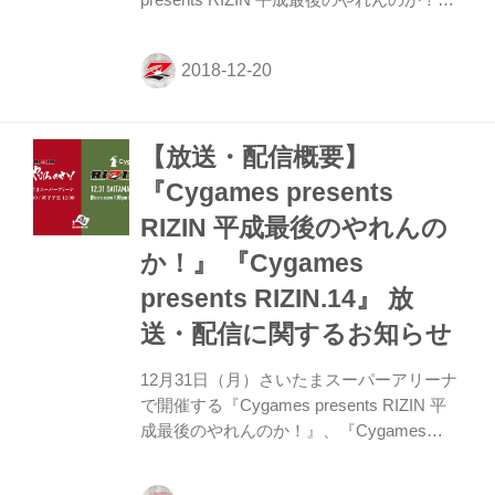
presents RIZIN 平成最後のやれんのか！』
（12月31日、さいたまスーパーアリーナ）
に出場する朝倉未来、海の公開練習が行わ
れた。 この日はお互いにミットを持ち、2
分間のミット打ちを行った。9月の
『RIZIN.11』で不満が残る試合をしていた
【放送・配信概要】
朝倉兄弟は、大晦日に向けて反省と改善を
行い、納得のいく勝利へ向けて順調に調整
『Cygames presents
を行っている。「ライバルは午後
RIZIN 平成最後のやれんの
（Cygames presents RIZIN.14）の試合」
と未来は闘志を燃やしていた。 以下、質疑
か！』 『Cygames
応答 ——お互いにミットを打った感想は？
presents RIZIN.14』 放
未来...
送・配信に関するお知らせ
12月31日（月）さいたまスーパーアリーナ
で開催する『Cygames presents RIZIN 平
成最後のやれんのか！』、『Cygames
presents RIZIN.14』の放送・配信の詳細が
決定！ フジテレビの地上波ではフジテレビ