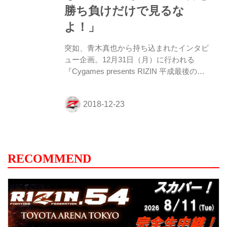
ションなど360度パノラマ映像によって臨
勝ち負けだけで見るな
場感や迫力に大興奮だ！！ 現在、
よ！」
『RIZIN』のYoutu...
突如、青木真也から持ち込まれたインタビ
ュー企画。12月31日（月）に行われる
『Cygames presents RIZIN 平成最後のや
れんのか！』に向けて、その思いを特別公
開！ 大晦日の『Cygames presents
RIZIN.14』開催前の午前中に行われる
『Cygames presents RIZIN 平成最後のや
れんのか！』。急きょ開催が決定した大会
だが、やはり注目されるのは、川尻達也×
北岡悟戦だろう。 これまでの両者の道のり
RECOMMEND
を観続けて来た人間には、よりその重さが
伝わって来るマッチメイクだが、実はこの
カードが正式に発表されると、両者にとっ
て因縁浅からぬ男が動いた。“バカサバイ...