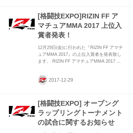
問題もなく本大会が終了できましたのも、
みなさまのご支援・ご声援の賜物でござい
[格闘技EXPO]RIZIN FF ア
ます。 引き続きのご支援・ご声援をよろし
くお願いいたします。 なお試合結果や大会
マチュアMMA 2017 上位入
の様子等は、特設サイトにてご案内してお
賞者発表！
ります。 みなさまぜひ、チェックしてくだ
さいね！ 大会特設サイト：
12月29日(金)に行われた『RIZIN FF アマチ
ュアMMA 2017』の上位入賞者を発表致し
ます。 RIZIN FF アマチュアMMA 2017 男
子 ◆ フライ級（-56.7kg） 優勝 渡辺 康一
(SUBMIT MMA) ◆ フェザー級（-65.8kg）
優勝 山本 空良 (パワーオブドリーム札幌)
準優勝 谷井 翔太 (TAPOUT) ◆ ライト級
（-70.3kg） 優勝 Xabidi Fabien (Snake
[格闘技EXPO] オープング
Team) 準優勝 上原 平 (リバーサルジム横浜
グランドスラム) ◆ ウェルター級
ラップリングトーナメント
（−77.1kg） 優勝 嶋田 伊吹 (総斗會三村道
の試合に関するお知らせ
場) ◆ ミドル級（−83...