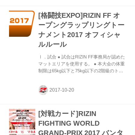
通りとなります。 ＜堀口恭司応援シート＞
◆S席 1日チケット(29日or31日)/ 応援グッ
[格闘技EXPO]RIZIN FF オ
ズ付 10,000円 ◆S席 2大会セットチケット/
応援グッズ付 15,000円 (全席指定・税
ープングラップリングトー
込)※1歳よりチケットが必要です。 下記内
ナメント2017 オフィシャ
容を全てご入力の上、メールアドレス
(horiguchi.ticket@infy.net)へ直...
ルルール
Ⅰ．試合 ● 試合はRIZIN FF事務局が認めた
マットエリアを使用する。 ● 本大会の体重
制限は65kg以下と75kg以下の2階級のトー
ナメントとする。 計量は大会当日に主催者
の指定する時間に行う。パスしなかった選
手は再計量を行うが最終計量は30分以内と
する。 ● 試合は準決勝までは1ラウンド5分
の1ラウンド制、決勝は1ラウンド4分の2ラ
[対戦カード]RIZIN
ウンド制とし、ラウンド間のインターバル
は1分間とする。 ● 競技者の試合時におけ
FIGHTING WORLD
る着衣は、主催者・レフェリーによって事
GRAND-PRIX 2017 バンタ
前に認可されたものでなければならない。