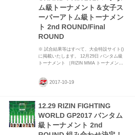
● 上半身は裸、もしくはラッシュガード
ム級トーナメント＆女子ス
（長袖可）。 ● 膝までの丈のショーツかス
ーパーアトム級トーナメン
パッツ（ロング...
ト 2nd ROUND/Final
ROUND
※ 試合結果等はすべて、大会特設サイト()
に掲載いたします。 12月29日 バンタム級
トーナメント ［RIZIN MMA トーナメント
ルール（61.0kg）］ イアン・マッコール
vs. マネル・ケイプ MATCH DETAILS この
対戦カードの記事を見る ［RIZIN MMA ト
ーナメントルール（61.0kg）］ 堀口恭司
vs. ガブリエル・オリベイラ MATCH
12.29 RIZIN FIGHTING
DETAILS この対戦カードの記事を見る
［RIZIN MMA トーナメントルール
WORLD GP2017 バンタム
（61.0kg）］ 大塚隆史 vs. カリッド・タハ
級トーナメント 2nd
MATCH DETAILS この対戦カードの記事を
見る ［RIZIN MMA トー...
ROUND 組み合わせ決定！