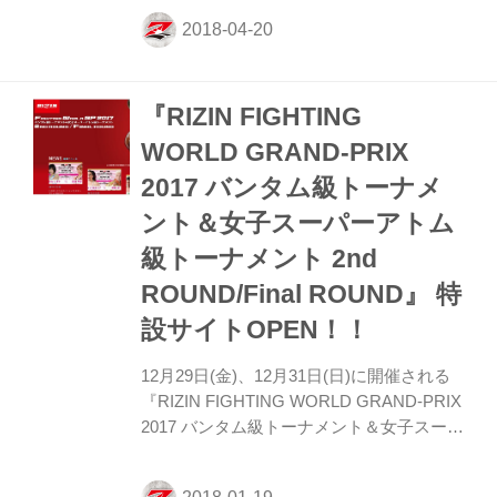
ちの戦略や心理、試合後の心境、闘いの真
相など選手の証言を元に舞台裏で何が起き
ていたかエピソードを紹介。 番組内では、
いよいよ開幕する5月6日「RIZIN.10」のみ
『RIZIN FIGHTING
どころも出場選手たちのインタビューをま
じえて放送される。 ファンだけでなく、ビ
WORLD GRAND-PRIX
ギナーもきっと「格闘技の素晴らしさ」が
2017 バンタム級トーナメ
感じられ、胸が熱くなれる選手たちの「告
白」に迫った内容は必見だ。お見逃しな
ント＆女子スーパーアトム
く！ ◆放送概要 番組名：FUJIYAMA
級トーナメント 2nd
FIGHT CLU...
ROUND/Final ROUND』 特
設サイトOPEN！！
12月29日(金)、12月31日(日)に開催される
『RIZIN FIGHTING WORLD GRAND-PRIX
2017 バンタム級トーナメント＆女子スーパ
ーアトム級トーナメント 2nd ROUND/Final
ROUND』の特設サイトがOPENしまし