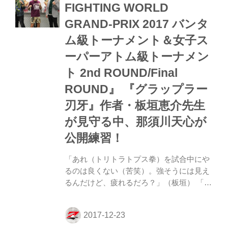
ご注意下さい。 ※ 12/27 11:00 時点での内
FIGHTING WORLD
容でリストを更新致しました。 なお、エン
GRAND-PRIX 2017 バンタ
トリー発表後の欠場による返金は不可とさ
せていただきます。（対戦相手の欠場によ
ム級トーナメント＆女子ス
る試合不成立のみ返金いたします） エント
ーパーアトム級トーナメン
リー状況の確認等につい...
ト 2nd ROUND/Final
ROUND』 『グラップラー
刃牙』作者・板垣恵介先生
が見守る中、那須川天心が
公開練習！
「あれ（トリトラトプス拳）を試合中にや
るのは良くない（苦笑）。強そうには見え
るんだけど、疲れるだろ？」（板垣） 「疲
れますね（笑）」（那須川） 12月22日
（金）、年末に開催される『RIZIN
FIGHTING WORLD GRAND-PRIX 2017 バ