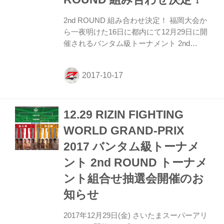
2nd ROUND 組み合わせ決定！ 福岡大会か
ら一夜明けた16日に都内にて12月29日に開
催されるバンタム級トーナメント 2nd
ROUND の組み合わせ抽選会が行われ、対
戦カードが決定した。 12月29日（金）・
31日（日）さいたまスーパアリーナで開催
されるバンタム級トーナメントの組み合わ
せ抽選会が16日、都内のホテルで行われ
12.29 RIZIN FIGHTING
た。 7月30日の夏の陣を勝ち上がった堀口
恭司、大塚隆史、カリッド・タハ。そして
WORLD GRAND-PRIX
昨日の秋の陣で勝利した石渡伸太郎、ケビ
2017 バンタム級トーナメ
ン・ペッシ、マネル・ケイプが参加（タハ
はドイツからスカイプで参加）。さらに榊
ント 2nd ROUND トーナメ
原実行委員長から発表されたワイルドカー
ント組合せ抽選会開催のお
ド枠の一人として元UFCファイ...
知らせ
2017年12月29日(金) さいたまスーパーアリ