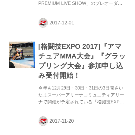
PREMIUM LIVE SHOW」のプレオーダー
が、イープラスにて開始された。 このイベ
ントは2017年12月29日(金) ・31日(日) さい
たまスーパーアリーナにて開催する
「RIZIN FIGHTING WORLD GP 2017 バン
タム級トーナメント＆女子スーパーアトム
[格闘技EXPO 2017]『アマ
級トーナメント 2nd ROUND／Final
ROUND」の中日にあたる30日(土)に
チュアMMA大会』『グラッ
PKCZ®がRIZINの格闘技会場をそのまま使
プリング大会』参加申し込
用して、新たなライブ・エンタテインメン
ト空間を現出させる。 ※本イベントは音楽
み受付開始！
イベントです。格...
今年も12月29日・30日・31日の3日間さい
たまスーパーアリーナコミュニティアリー
ナで開催が予定されている『格闘技EXPO
2017』で行われる『アマチュアMMA大
会』と『グラップリング大会』の参加申し
込み受付が開始された。 我こそはという方
はぜひ、参加をしてほしい。 》RIZIN FF