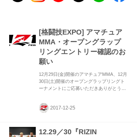
[格闘技EXPO] アマチュア
MMA・オープングラップ
リングエントリー確認のお
願い
12月29日(金)開催のアマチュアMMA、12月
30日(土)開催のオープングラップリングト
ーナメントにご応募いただきありがとうご
ざいました。 開催に先立ち、エントリーが
完了している方の一覧を掲出いたします。
ご応募いただいた方はこちらより、エント
リー状況をご確認いただきますようお願い
いたします。 ※こちらにお名前が記載され
12.29／30『RIZIN
ていない場合は試合が組まれませんので、