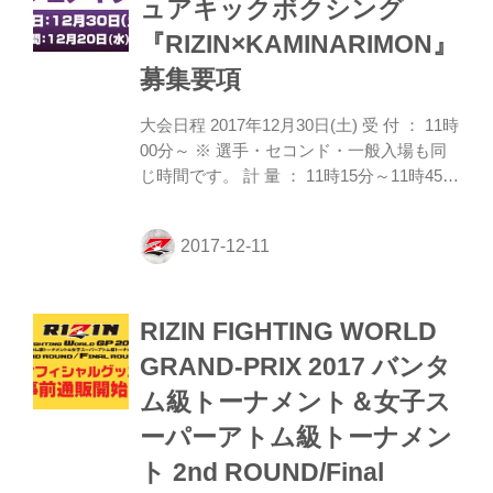
ュアキックボクシング
います。 会場：さいたまスーパーアリーナ
『RIZIN×KAMINARIMON』
コミュニティアリーナ 格闘技EXPO会場内
特設リング 対戦カード 【戦慄のアームロ
募集要項
ッカー、ガンプロに初参戦！...
大会日程 2017年12月30日(土) 受 付 ： 11時
00分～ ※ 選手・セコンド・一般入場も同
じ時間です。 計 量 ： 11時15分～11時45分
までに規定の体重をパスして下さい。 ※
出欠確認の為に重量級の選手も計量を行っ
てください。 試合開始：12時30分ごろを予
定 会場 さいたまスーパーアリーナ コミュ
ニティアリーナ ※ RIZIN 格闘技EXPO
RIZIN FIGHTING WORLD
2017 会場内 募集クラス KAMINARIMONジ
ュニアトーナメント ジュニアトーナメント
GRAND-PRIX 2017 バンタ
／2分1ラウンド（決勝戦は1分30秒2ラウン
ム級トーナメント＆女子ス
ド） （男女）-35㎏、-40kg、-45㎏ ≫ジュ
ニアAクラスと同じルールで行います。
ーパーアトム級トーナメン
≫...
ト 2nd ROUND/Final