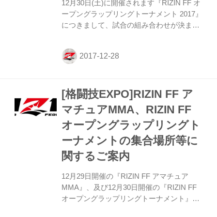
12月30日(土)に開催されます『RIZIN FF オ
ープングラップリングトーナメント 2017』
につきまして、試合の組み合わせが決まり
ましたのでお知らせいたします。 -65kg級
のトーナメントはこちらから -75kg級のト
ーナメントはこちらから ご参加される皆様
は、内容のご確認をお願い致します。 集合
場所等に関しては、こちらの内容を参考下
[格闘技EXPO]RIZIN FF ア
さい。
マチュアMMA、RIZIN FF
オープングラップリングト
ーナメントの集合場所等に
関するご案内
12月29日開催の『RIZIN FF アマチュア
MMA』、及び12月30日開催の『RIZIN FF
オープングラップリングトーナメント』の
集合場所・時間等に関してご案内いたしま