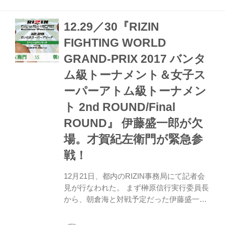
ンタム級トーナメント&女子スーパーアト
ム級トーナメント 2nd ROUND/Final
12.29／30『RIZIN
ROUND』（さいたまスーパーアリーナ）
において、『Cygames presents RIZIN
FIGHTING WORLD
KICK ワンナイトトーナメント』に出場す
GRAND-PRIX 2017 バンタ
る“神童”那須川天心が公開練習を行なっ
た。 東京・渋谷のHMC JAPAN Shibuyaで
ム級トーナメント＆女子ス
行われた今回の公...
ーパーアトム級トーナメン
ト 2nd ROUND/Final
ROUND』 伊藤盛一郎が欠
場。才賀紀左衛門が緊急参
戦！
12月21日、都内のRIZIN事務局にて記者会
見が行なわれた。 まず榊原信行実行委員長
から、朝倉海と対戦予定だった伊藤盛一郎
が欠場することになったと発表。伊藤は14
日の練習中にスパーリング相手の蹴りが顔