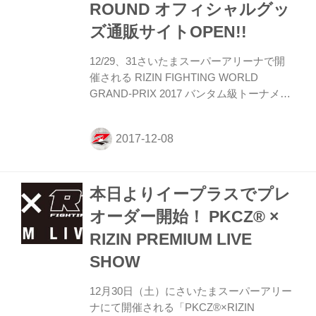
ROUND オフィシャルグッ
ズ通販サイトOPEN!!
12/29、31さいたまスーパーアリーナで開
催される RIZIN FIGHTING WORLD
GRAND-PRIX 2017 バンタム級トーナメン
ト＆女子スーパーアトム級トーナメント
2nd ROUND/Final ROUND のオフィシャル
グッズの通信販売がスタートしました。 前
日までのお申込みで、当日さいたまスーパ
ーアリーナ会場で日時指定して現地受取り
本日よりイープラスでプレ
も可能です。 今回は沢山の新作グッズにも
ご注目！ 試合の見所満載、 読み応え十分
オーダー開始！ PKCZ® ×
の新作パンフレットはもちろん、 定番のＴ
RIZIN PREMIUM LIVE
シャツは決勝大会にふさわしい迫力のある
２柄をご用意！ 神童・那須川 天心選手と
SHOW
のコラボTシャツも登場！ ラバーバン...
12月30日（土）にさいたまスーパーアリー
ナにて開催される「PKCZ®×RIZIN