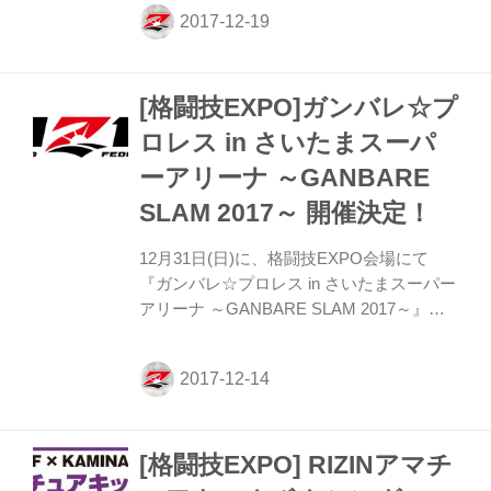
ンタム級トーナメント&女子スーパーアト
ム級トーナメント 2nd ROUND/Final
ROUND』（さいたまスーパーアリーナ）
において、バンタム級トーナメントに出場
[格闘技EXPO]ガンバレ☆プ
する日本人3選手が公開練習を行なった。
東京・渋谷のHMC JAPAN Shibuyaで行わ
ロレス in さいたまスーパ
れた今回の公開練習には、堀口恭司、石渡
ーアリーナ ～GANBARE
伸太郎、大塚隆史が参加。それぞれ3分と
いう時間で、まずは大塚がグローブなしで
SLAM 2017～ 開催決定！
グラップリングのスパーリング、次に...
12月31日(日)に、格闘技EXPO会場にて
『ガンバレ☆プロレス in さいたまスーパー
アリーナ ～GANBARE SLAM 2017～』の
開催が決定した。 白熱の試合になること間
違いなしのこの大会に、ぜひ足を運んでほ
しい。 なお概要や対戦カードは以下の通
り。 開催概要 名称：ガンバレ☆プロレス
in さいたまスーパーアリーナ ～GANBARE
[格闘技EXPO] RIZINアマチ
SLAM 2017～ 実施日：12月31日(日)
12:00〜 ※開始時間は前後することがござ