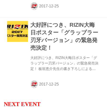
す。 参加される方については、本内容をご
確認いただき時間までにお越しいただけま
すよう、お願い致します。 RIZIN FF アマ
チュアMMA 2017 集合について 日時：12月
大好評につき、RIZIN大晦
29日 10時30分 場所：さいたまスーパーア
リーナ Cゲート ※ コスチューム、ファー
日ポスター「グラップラー
ルカップ、マウスピース を持参の上お集ま
刃牙バージョン」の緊急発
り下さい。 試合開始 12月29日 11:00〜
RIZIN FF オープングラップリングトーナメ
売決定！
ント 2017 ...
大好評につき、RIZIN大晦日ポスター「グ
ラップラー刃牙バージョン」の緊急発売決
定！ 板垣恵介先生の書き下ろしによる
RIZIN大晦日ポスター「グラップラー刃牙
バージョン」の緊急発売がこの度決定し
た。 部屋やお店、ジムに飾り、刃牙の勇壮
な姿を見てテンションをあげよう！ さら
に、今年のRIZINの４大会のポスターもセ
ット販売される予定だ（今回の刃牙バージ
NEXT EVENT