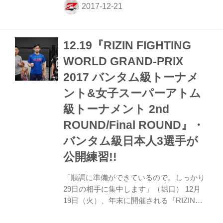
面に当たってしまい、鼻骨骨折及び右眼窩
底骨折で全治4〜6週間の診断を受けたとい
う。 こうして伊藤は2年連続での年末大会
12.19『RIZIN FIGHTING
欠場となってしまったが、「朝倉海選手の
試合を流すことは考えなかった」と榊原委
WORLD GRAND-PRIX
員長。そこで名乗りを挙げたのが、以前か
2017 バンタム級トーナメ
ら参戦をアピールしていた才賀紀左衛門。
朝倉も対戦に異存はなく、キャッチウェイ
ント&女子スーパーアトム
ト（63kgを予定）での対戦が決まった。 こ
級トーナメント 2nd
れで3年連続での年末大会出場となった才
ROUND/Final ROUND』・
賀...
バンタム級日本人3選手が
公開練習!!
「順調に準備ができているので。しっかり
29日の相手に集中します」（堀口） 12月
19日（火）、年末に開催される『RIZIN
FIGHTING WORLD GRAND-PRIX 2017 バ