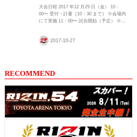
ィスト、券売スケジュールなど、詳細が決
大会日程 2017 年12 月29 日（金） 10：
まり次第...
00〜 受付・計量［10：30 まで］ ※会場内
にて実施 11：00〜 試合開始（予定） ※ス
ケジュールの変更がある場合は、会場アナ
ウンスでご案内します。 会場 さいたまス
ーパーアリーナ コミュニティアリーナ ※
RIZIN 格闘技EXPO 2017 会場内 参加資格
（１）日本国内の中学校に在籍し、かつ
2002年４月~2005年３月に生まれた男子
（２）本要項に同意し、申込書の誓約書に
RECOMMEND
保護者の署名捺印があること （３）過去に
脳の疾患を負ったことがなく、心身ともに
健康であること （４）本大会に出場する充
分な格闘技の技量を持っていること ...