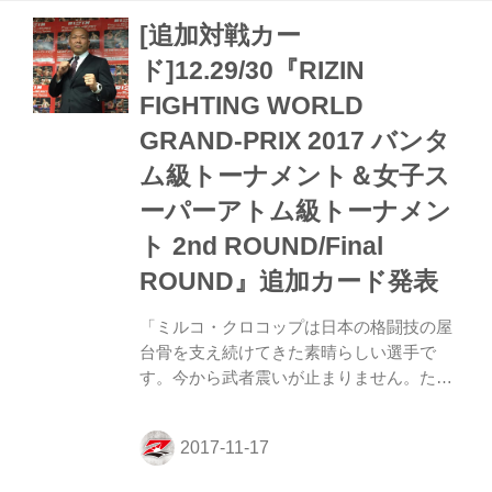
アマチュアMMA2017 参加申し込み 》
[追加対戦カー
RIZIN FF オープングラップリングトーナメ
ント2017 参加申し込み またあわせて、
ド]12.29/30『RIZIN
『RIZIN FF 柔術 オープントーナメント
FIGHTING WORLD
2017』の開催も決定した。 こちらも現在参
加申し込み受付中。概要等は以下のリンク
GRAND-PRIX 2017 バンタ
より確認してほしい。 》RIZIN FF...
ム級トーナメント＆女子ス
ーパーアトム級トーナメン
ト 2nd ROUND/Final
ROUND』追加カード発表
「ミルコ・クロコップは日本の格闘技の屋
台骨を支え続けてきた素晴らしい選手で
す。今から武者震いが止まりません。ただ
試合当日は最大限のリスペクトを持って叩
き潰しに行きます」（髙阪） 11月17日
（金）、RIZIN事務所にて年末に開催され
る『RIZIN FIGHTING WORLD GRAND-