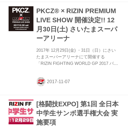
PRIX 2017 バンタム級トーナメント＆女子
PKCZ® × RIZIN PREMIUM
スーパーアトム級トーナメント 2nd
ROUND/Final ROUND』（さいたまスーパ
LIVE SHOW 開催決定!! 12
ーアリーナ）の記者会見が行なわれた。会
月30日(土) さいたまスーパ
見には榊原信行大会実行委員長、髙田延彦
RIZIN統括本部長、髙阪剛が出席。追加カ
ーアリーナ
ードが発表された。 髙田統括本部長から対
戦カード...
2017年 12月29日(金) ・31日（日）にさい
たまスーパーアリーナにて開催する
「RIZIN FIGHTING WORLD GP 2017 バン
タム級トーナメント 2nd ROUND/Final
ROUND」の中日にあたる12月30日（土）
に「PKCZ®×RIZIN PREMIUM LIVE
SHOW」と銘打ち、音楽LIVEイベントを開
催することが決定！！ 人気音楽ユニット
[格闘技EXPO] 第1回 全日本
PKCZ®が新たなLIVEエンターテインメン
ト空間を現出させます。 【概要】 ◇日
中学生サンボ選手権大会 実
時：2017年12月30日（土） ◇場所：さい
施要項
たまスーパーアリーナ ＊その他出演アーテ