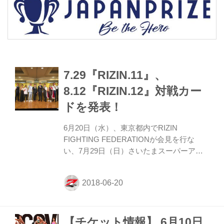
7.29『RIZIN.11』、
8.12『RIZIN.12』対戦カー
ドを発表！
6月20日（水）、東京都内でRIZIN
FIGHTING FEDERATIONが会見を行な
い、7月29日（日）さいたまスーパーアリ
ーナで開催を控えた『RIZIN.11』、さら
に、8月12日（日）ドルフィンズアリーナ
(愛知県体育館)で開催される『RIZIN.12』
の対戦決定カードの発表を行った。 会見に
は、榊原信行RIZIN実行委員長、髙田延彦
【チケット情報】 6月10日
RIZIN統括本部長、矢地祐介、KINGレイ