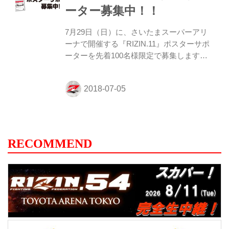
ーター募集中！！
たことが、何より幸せです」とスクールに
通っている会員さんの写真が添えられてき
7月29日（日）に、さいたまスーパーアリ
ました。ありがとうございます！ 会場で皆
ーナで開催する『RIZIN.11』ポスターサポ
様にお会いできるのを楽しみにして...
ーターを先着100名様限定で募集します！
ジム・道場、飲食店やその他の店舗・企業
で『RIZIN.11』のポスター掲示にご協力い
ただける方は、下記の注意事項をご確認い
ただき、ご同意の上、入力フォームより必
要事項のご入力をお願い致します。 お申込
みは7月15日（日）18時締切（但し、締め
切り前でも定員になり次第、締め切らせて
RECOMMEND
いただく場合がございます）。 ※注意事項
※ ・個人の方はお申込みいただけませんの
で、予めご了承ください。 ・ポスターサイ
ズはB2とB3サイズ 各1枚ずつの合計2枚と
なります。 ・ポスター...