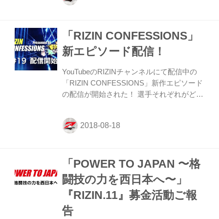
ら、それぞれが話
す、“CONFESSIONS（告白）”に胸が熱く
「RIZIN CONFESSIONS」
なるドキュメンタリー番組。 新作エピソー
ド（#20）では『RIZIN.11』（7月29日、さ
新エピソード配信！
いたまスーパーアリーナ）で行われた堀口
恭司vs扇久保博正、石岡沙織vs山本美憂、
YouTubeのRIZINチャンネルにて配信中の
北岡悟vsディエゴ・ブランダオン、イリ
「RIZIN CONFESSIONS」新作エピソード
ー・プロハースカvsブルーノ・カッペロー
の配信が開始された！ 選手それぞれがどの
ザを振り返り、舞台裏に密着！...
ような思いで試合に臨むか、試合の分析、
日々の練習。さらに家族や恩師たちが語る
選手の人間性など日常生活に密着しなが
ら、それぞれが話
す、“CONFESSIONS（告白）”に胸が熱く
「POWER TO JAPAN 〜格
なるドキュメンタリー番組。 新作エピソー
ド（#19）では、7月29日（日）さいたまス
闘技の力を西日本へ〜」
ーパーアリーナで開催された『RIZIN.11』
『RIZIN.11』募金活動ご報
に出場した五味隆典選手、浅倉カンナ選
手、RENA選手を中心に大会の舞台裏に迫
告
る。 会場のファンを総立ちにさせた派手な