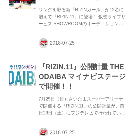
ている扇久保博正。今大会ではどんな闘い
を見せてくれるのか、世界からも注目が集
リングを彩る新「RIZINガール」が12名に
まっている。 以下、記者質疑応答 「自分
増えて『RIZIN.11』に登場！ 仮想ライブサ
の戦い方をどんな相手に対してもする。そ
ービス SHOWROOMのオーディションで
れが戦略な...
選ばれたメンバーを中心に12名のRIZINガ
ールが大会を盛り上げる。 新メンバーを加
えたRIZINガールをぜひ！会場でご覧あ
れ！！ ★清瀬まち / Kiyose Machi ■身長：
164cm ■スリーサイズ：B80 W58 H84 ■出
『RIZIN.11』公開計量 THE
身：岡山県 ■趣味：黒猫グッズ集め、コス
プレ ■コメント： RIZIN.10に引き続きラウ
ODAIBA マイナビステージ
ンドガールをさせていただきます「まっ
で開催！！
ち」こと清瀬まちです！ 今回も会場にいら
っしゃるお客様と興奮を分かち合いなが
7月29日（日）さいたまスーパーアリーナ
ら、またリングに上が...
で開催する『RIZIN.11』の公開計量が、前
日28日（土）にフジテレビで行われている
イベント「ようこそ!! ワンガン夏祭り THE
ODAIBA 2018」のフジテレビ本社屋1Fフジ
テレビ広場「THE ODAIBA マイナビステー