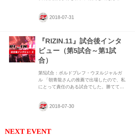
は次回以降、検討します。 そうした様々な
たちが再び集結した。 会見には、榊原信行
課題が...
RIZIN実行委員長、浅倉カンナ、堀口恭
司、五味隆典、海人、山本美憂らが登場。
はじめに榊原RIZIN実行委員長より挨拶が
あり、昨日の大会の激闘を改めて振り返っ
『RIZIN.11』試合後インタ
た。 榊原RIZIN実行委員長は「本当に素晴
らしいファイターたちによって、熱いもの
ビュー（第5試合～第1試
が届けられたのかなと思います。
合）
『RIZIN』で闘いたいと思わせる魅力的な
舞台を作り出したいと思っています。8
第5試合：ボルドプレフ・ウヌルジャルガ
月、9月と2つの大会が続いていきますの
ル 「朝青龍さんの推薦で出場したので、私
で、昨日の大会に負けない熱狂を生み出
にとって責任のある試合でした。勝ててよ
し...
かったです」 ――試合の感想をお願いしま
す。 ボルドプレフ 試合に参加できて、勝
ててよかったです。 ――勝利しましたがプ
ラン通りに試合は出来ましたか？ ボルドプ
レフ 対戦相手に対しての情報収集は少なか
ったのですが、普段通りの動きができまし
NEXT EVENT