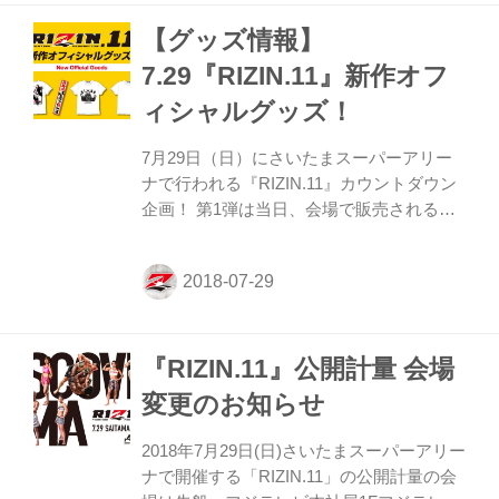
泉卵とキムチを乗せた温玉牛カルキムチ丼
【グッズ情報】
がオススメだ。 さらに本場の味とパフォー
マンスで楽しませてくれるドネルケバブの
7.29『RIZIN.11』新作オフ
「ANADOLU☆KEBAB」、新大久保の新名
ィシャルグッズ！
物チーズハットグなど旬な韓国料理が食べ
られる「ダイナマイト酒場」、群馬県太田
7月29日（日）にさいたまスーパーアリー
市産の有機麦とろを使用した牛タンとろろ
ナで行われる『RIZIN.11』カウントダウン
丼が会場で食べられる「麦とろ人」とお腹
企画！ 第1弾は当日、会場で販売される新
を...
作の大会オフィシャルグッズの紹介だ。 今
大会の注目グッズは大人気不良漫画
「WORST」の主人公・月島花とコラボし
た Tシャツ、マフラータオル、バスタオ
ル、B2ポスターが完全限定商品で発売！
『RIZIN.11』公開計量 会場
最高の記念になること間違いなしのグッズ
だ。 今大会の『RIZIN』× 選手コラボグッ
変更のお知らせ
ズは、“MUTEKIのビッグマウス”KINGレイ
ナ選手のＴシャツが登場。キュート＆バイ
2018年7月29日(日)さいたまスーパーアリー
オレンスなキャラクターを見事に反映した
ナで開催する「RIZIN.11」の公開計量の会
逸品だ。 さらに今大会からの新商品は新作