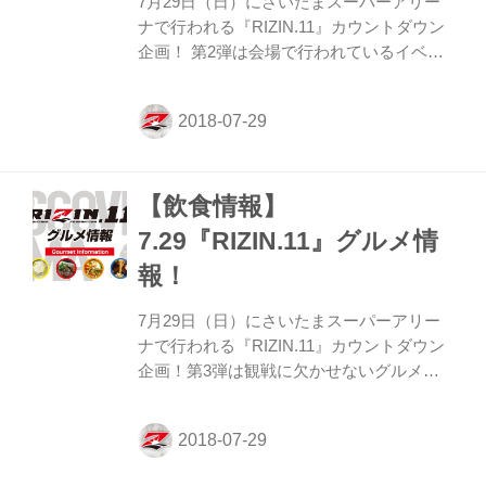
7月29日（日）にさいたまスーパーアリー
たです。 ――試合終了間際でも危険を冒し
ナで行われる『RIZIN.11』カウントダウン
て腕十字を狙いに行きましたね。 浅倉 あ
企画！ 第2弾は会場で行われているイベン
まり覚...
ト情報だ。 グッズ売り場、ファンクラブブ
ースなど各所で様々なイベントが行われる
予定。是非、会場で選手たちと触れ合お
う！ オフィシャルグッズ購入者限定 握手
会 グッズ売り場にて『RIZIN』グッズを
【飲食情報】
5,000円以上購入をされた方に限り、先着限
定100名様に那須川天心、朝倉海、真珠・
7.29『RIZIN.11』グルメ情
野沢オークライヤーの3人と握手ができる
報！
整理券を配布！ 【先行販売情報】 ファン
クラブ先行販売：11時30分～12時00分 一
7月29日（日）にさいたまスーパーアリー
般先行販売：12時00分～13時00分 ◆握手
ナで行われる『RIZIN.11』カウントダウン
券 配布日時：7月...
企画！第3弾は観戦に欠かせないグルメ情
報を公開！（今大会のフード出店ブースは
場内に設置されます。設置位置は下記の略
図をご参照ください）。 「焼肉 大黒天」
ではボリュームたっぷりの牛カルビ丼、温