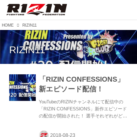
HOME
RIZIN11
RIZIN11
「RIZIN CONFESSIONS」
新エピソード配信！
YouTubeのRIZINチャンネルにて配信中の
「RIZIN CONFESSIONS」新作エピソード
の配信が開始された！ 選手それぞれがどの
ような思いで試合に臨むか、試合の分析、
日々の練習。さらに家族や恩師たちが語る
選手の人間性など日常生活に密着しなが