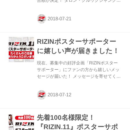
合順が決定！ ダロン・クルックシャンクと
て笑顔。...
トム・サントスの試合を皮切りに、石岡沙
織と山本美優の闘母対決、堀口恭司と扇久
保博正、浅倉カンナとRENAの再戦と後半
戦まで目が離せない。 真夏の総合格闘技の
祭典を彩る注目カードが目白押しだ。 対戦
RIZINポスターサポーター
カード、試合順は下記の通りだ。
≫『RIZIN.11』大会概要・チケット情報
に嬉しい声が届きました！
現在、募集中の好評企画「RIZINポスター
サポーター」にファンの方から嬉しいメッ
セージが届いた！ メッセージを寄せてくれ
たのは、静岡県島田市にある「SMKJ
KICKBOXING CLUB朝日テレビカルチャー
島田スクール」の皆さんだ。こちらのスク
ールでは、女性会員限定で、日々楽しくカ
ッコよくをテーマに盛り上がってトレーニ
先着100名様限定！
ングをしている。 「今回、RIZINを初めて
知った会員さんもいて、みんな当日を楽し
『RIZIN.11』ポスターサポ
みにしております。世界のRIZINに関われ