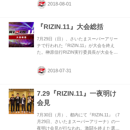
シヤの『RIZIN』デビュー戦、会場内ファ
ン総立ちとなった五味隆典のKO勝利、堀
口恭司vs扇久保博正の熱きバトル、そして
『RIZIN.11』大会総括
大注目の中で行われた浅倉カンナとRENA
の再戦など、全10試合がGYAO、スカパ
ー！で再び見ることができる。
7月29日（日）、さいたまスーパーアリー
「GYAO！」では全10試合が視聴できるア
ナで行われた『RIZIN.11』が大会を終え
ーカイブを無料配信中。 「スカパー！」は
た。榊原信行RIZIN実行委員長が大会を総
試合だけでなく、選手の入場やマイクパフ
括した。 「今大会のMVPは五味隆典」 内
ォーマンスなどを完全ノーカットで放...
容の濃い素晴らしい大会でした。そして、
11回目にして最もトラブルが大きい大会で
もありました。まずミルコ・クロコップ選
手と那須川天心選手の怪我による欠場、そ
7.29『RIZIN.11』一夜明け
してアンディ・サワー選手の出場辞退とい
うトラブルやメルビン・ギラード選手のウ
会見
ェイトオーバーなど、いろいろありまし
た。テレビ中継の影響による会場で休憩時
7月30日（月）、都内にて『RIZIN.11』（7
間が1時間あったのは申し訳ないと思って
月29日、さいたまスーパーアリーナ）の一
います。イベントとして休憩時間の対応策
夜明け会見が行なわれ、激闘を終えた選手