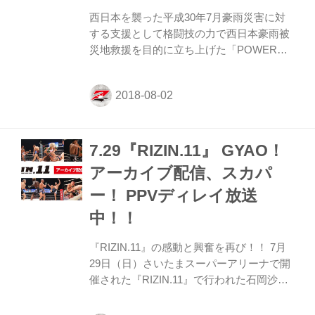
KO勝利を魅せてくれた五味隆典選...
西日本を襲った平成30年7月豪雨災害に対
する支援として格闘技の力で西日本豪雨被
災地救援を目的に立ち上げた「POWER
TO JAPAN ～格闘技の力を西日本へ」活動
の一環で7月29日（日）に、さいたスーパ
ーアリーナで開催した『RIZIN.11』会場内
でRIZINファイター協力を得て、募金活動
を実施しました。 募金は218,107円と皆様
7.29『RIZIN.11』 GYAO！
の善意をお寄せ頂けました。ご協力ありが
とうございました。 こちらの募金額は、フ
アーカイブ配信、スカパ
ジネットワーク サザエさん募金へ寄付を致
ー！ PPVディレイ放送
しました。 8月12日（日）にドルフィンズ
アリーナ（愛知県体育館）で行われる
中！！
『RWEDDINGS presents RIZIN.12』でも...
『RIZIN.11』の感動と興奮を再び！！ 7月
29日（日）さいたまスーパーアリーナで開
催された『RIZIN.11』で行われた石岡沙
織、山本美憂のママファイター対決、シュ
ートボクシングの"超新星”海人とウザ強ヨ