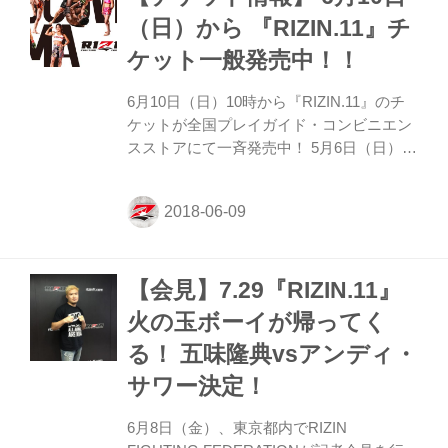
ナ、村田夏南子、元谷友貴、日沖発、朝倉
（日）から 『RIZIN.11』チ
未来、ストラッサー起一、住村竜市朗、杉
ケット一般発売中！！
山しずからが出席した。 冒頭で榊原実行委
員長から『RIZIN.11』に出場が決定してい
6月10日（日）10時から『RIZIN.11』のチ
た那須川天心の近況報告が行われ、「先日
ケットが全国プレイガイド・コンビニエン
（...
スストアにて一斉発売中！ 5月6日（日）に
マリンメッセ福岡で行われた2018年開幕戦
『RIZIN.10』は福岡だけでなく九州を熱く
した。そして舞台は埼玉へ移り、7月29日
（日）に『RIZIN.11』が開催される。 「冒
険」をテーマに掲げた2018年のRIZIN。
【会見】7.29『RIZIN.11』
「DISCOVER MMA」を標語に、「従来の
枠にとらわれず、MMAの魅力を再発見し、
火の玉ボーイが帰ってく
まだ誰も踏み出したことのないMMAの大海
る！ 五味隆典vsアンディ・
へ漕ぎ出そう」と出航した今大会も魅力的
なカードが目白押し。 ５年ぶりの再戦が
サワー決定！
RIZINの舞台で！ 堀口恭司vs扇久保...
6月8日（金）、東京都内でRIZIN