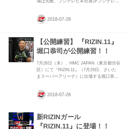
場は先般、フジテレビ本社屋1Fフジテレビ
のTシャツだけでなく、ポケット...
広場「THEODAIBAマイナビステージ」と
お伝えしておりましたが、台風が接近して
おり悪天候が予想される為、中止となり、
下記会場へ変更となりました。 一般公開を
行いますが、急遽、会場が変更になった
【公開練習】 『RIZIN.11』
為、会場が狭くなっております。会場内に
入れない場合もございます。予めご了承く
堀口恭司が公開練習！！
ださい。 ◆場所:ウェスティンホテル東京
B1F「楠」 〒153-8580東京都目黒区三田1-
7月26日（木）、HMC JAPAN（東京都渋谷
4-1（恵比寿ガーデンプレイス内） なお、
区）にて『RIZIN.11』（7月29日、さいた
公開計量はYouTubeでLIVE配信いたしま
まスーパーアリーナ）に出場する堀口恭司
す。 視...
の公開練習が行われた。 昨年末、RIZINバ
ンタム級チャンピオンとなった堀口恭司
は、5月6日に行われた『RIZIN.10』で元
UFCファイターのイアン・マッコールから
戦慄の9秒KO勝利を奪っている。 今回、
新RIZINガール
『RIZIN.11』で対戦するのが、2013年に修
斗世界フェザー級タイトルマッチで勝利し
『RIZIN.11』に登場！！