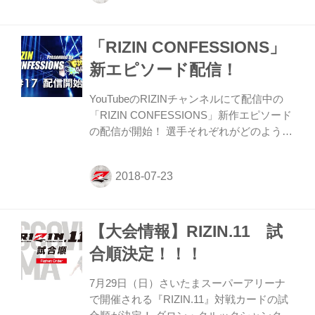
ジ」で開催される。 大会恒例の公開計量。
試合を前日に控えた選手たちが鍛え上げた
「RIZIN CONFESSIONS」
肉体を披露し、対戦する選手同士のフェイ
ス・オフでは睨み合いから乱闘寸前になる
新エピソード配信！
ことも…。 平成最後の夏をヒートアップさ
せる熱きイベント『RIZIN.11』公開計量を
YouTubeのRIZINチャンネルにて配信中の
是非、お台場フジテレビへGO！！
「RIZIN CONFESSIONS」新作エピソード
『RIZIN.11』公開計量 in THE OD...
の配信が開始！ 選手それぞれがどのような
思いで試合に臨むか、試合の分析、日々の
練習。さらに家族や恩師たちが語る選手の
人間性など日常生活に密着しながら、それ
ぞれが話す、“CONFESSIONS（告白）”に
胸が熱くなるドキュメンタリー番組。 7月
【大会情報】RIZIN.11 試
29日（日）さいたまスーパーアリーナで行
われる『RIZIN.11』に向けた最後のエピソ
合順決定！！！
ード（#17）は、メインを務める浅倉カン
ナ、RENAに密着！ 真夏の一大決戦に臨む
7月29日（日）さいたまスーパーアリーナ
両名の試合へ向けた取り組み、どう日々を
で開催される『RIZIN.11』対戦カードの試
過ごしてきたか。両選手の本音、涙、そし