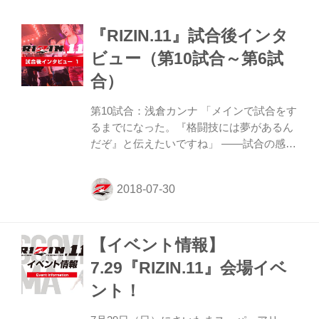
『RIZIN.11』試合後インタ
ビュー（第10試合～第6試
合）
第10試合：浅倉カンナ 「メインで試合をす
るまでになった。『格闘技には夢があるん
だぞ』と伝えたいですね」 ――試合の感想
をお願いします。 浅倉 RENAさんの怖さが
半端なくて、怖くて怖くてしょうがなかっ
たですね。とりあえず勝って良かったかな
って思います。 ――自身の攻めに関しては
いかがでしたか？ 浅倉 今回も試合内容
【イベント情報】
は、あまり覚えていなくて、やられた事だ
け覚えていますね。まぁテイクダウンは取
7.29『RIZIN.11』会場イベ
れて良かったと思います。タックルは自身
ント！
持っていく事が大事かなって思ったので、
何回かきられましたけど倒せたんで良かっ