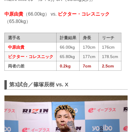
中原由貴
（66.00kg） vs.
ビクター・コレスニック
（65.80kg）
選手名
計量結果
身長
リーチ
中原由貴
66.00kg
170cm
176cm
ビクター・コレスニック
65.80kg
177cm
178.5cm
両者の差
0.2kg
7cm
2.5cm
第3試合／篠塚辰樹 vs. X