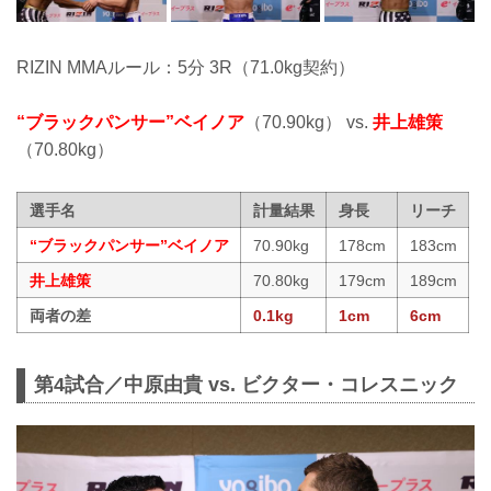
RIZIN MMAルール：5分 3R（71.0kg契約）
“ブラックパンサー”ベイノア
（70.90kg） vs.
井上雄策
（70.80kg）
選手名
計量結果
身長
リーチ
“ブラックパンサー”ベイノア
70.90kg
178cm
183cm
井上雄策
70.80kg
179cm
189cm
両者の差
0.1kg
1cm
6cm
第4試合／中原由貴 vs. ビクター・コレスニック