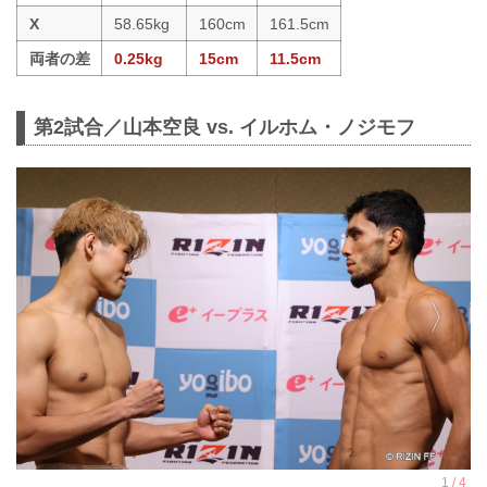
X
58.65kg
160cm
161.5cm
両者の差
0.25kg
15cm
11.5cm
第2試合／山本空良 vs. イルホム・ノジモフ