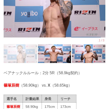
ベアナックルルール：2分 5R（58.9kg契約）
篠塚辰樹
（58.90kg） vs.
X
（58.65kg）
選手名
計量結果
身長
リーチ
篠塚辰樹
58.90kg
175cm
173cm