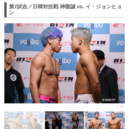
第7試合／⽇韓対抗戦 神龍誠 vs. イ・ジョンヒョ
ン