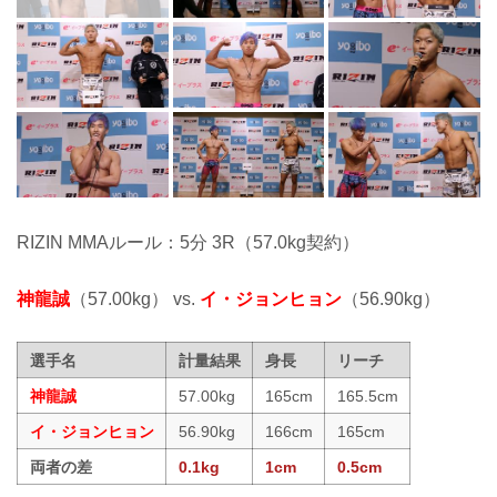
RIZIN MMAルール：5分 3R（57.0kg契約）
神龍誠
（57.00kg） vs.
イ・ジョンヒョン
（56.90kg）
選手名
計量結果
身長
リーチ
神龍誠
57.00kg
165cm
165.5cm
イ・ジョンヒョン
56.90kg
166cm
165cm
両者の差
0.1kg
1cm
0.5cm