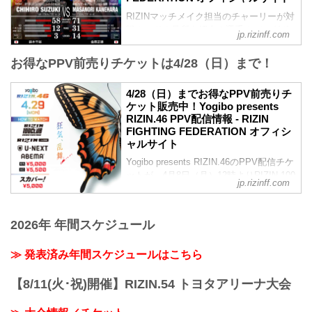
大会名が以下に変更となりました。
RIZINマッチメイク担当のチャーリーが対
変更前：RIZIN.47
戦カードの見所を紹介！選手のバッグボ
変更後：Yogibo presents RIZIN.46
jp.rizinff.com
ーンやストロングポイントを把握すれ
【1/18更新】開催日変更のお知らせ
ば、試合観戦がもっと楽しくなる！観戦
RIZIN.47の開催日が以下に変更となりま
お得なPPV前売りチケットは4/28（日）まで！
前に是非チェックしておこう！
した。
※見所解説は随時更新いたします。
変更前：5月6日（祝・月）
4/28（日）までお得なPPV前売りチ
更新情報
変更後：4月29日（祝・月）
ケット販売中！Yogibo presents
【1/31更新】大会名変更のお知らせ
Yogibo presents RIZIN.46 大会概要
RIZIN.46 PPV配信情報 - RIZIN
大会名が以下に変更となりました。
RYOKKE DRA...
FIGHTING FEDERATION オフィシ
変更前：RIZIN.47
ャルサイト
変更後：RIZIN.46
試合順
Yogibo presents RIZIN.46のPPV配信チケ
第10試合／フェザー級タイトルマッチ 鈴
ットが、4月8日（月）12時よりRIZIN 100
jp.rizinff.com
木千裕 vs. 金原正徳
CLUB、RIZIN LIVE、ABEMA、U-NEXT
フェザー級タイトルマッチ
にて販売がスタート！
RIZIN MMAルール：5分3R（66.0kg...
会場に来れない方はお好きな配信サービ
2026年 年間スケジュール
スで、Yogibo presents RIZIN.46を全試合
リアルタイムで視聴しよう！
≫ 発表済み年間スケジュールはこちら
PPV販売スケジュール一覧
配信日時 料金 配信媒体 アーカイブ
期間 応援
【8/11(火･祝)開催】RIZIN.54 トヨタアリーナ大会
コード 番組名・その他
4/29(祝･月)