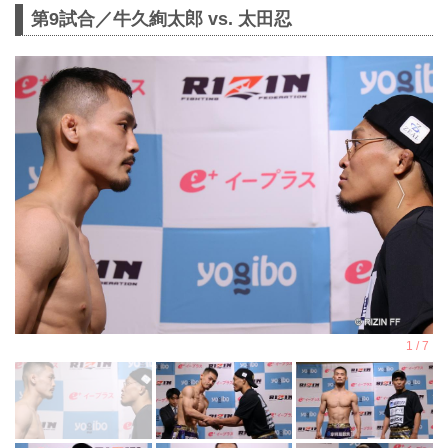
第9試合／牛久絢太郎 vs. 太田忍