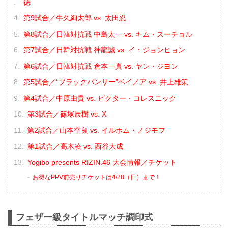
徳
第9試合／牛久絢太郎 vs. 太田忍
第8試合／⽇韓対抗戦 中島太一 vs. キム・スーチョル
第7試合／⽇韓対抗戦 神龍誠 vs. イ・ジョンヒョン
第6試合／⽇韓対抗戦 倉本一真 vs. ヤン・ジヨン
第5試合／“ブラックパンサー”ベイノア vs. 井上雄策
第4試合／中原由貴 vs. ビクター・コレスニック
第3試合／篠塚辰樹 vs. X
第2試合／山本空良 vs. イルホム・ノジモフ
第1試合／高木凌 vs. 西谷大成
Yogibo presents RIZIN.46 大会情報／チケット
お得なPPV前売りチケットは4/28（日）まで！
フェザー級タイトルマッチ調印式