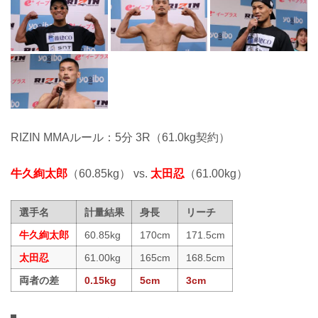
RIZIN MMAルール：5分 3R（61.0kg契約）
牛久絢太郎
（60.85kg） vs.
太田忍
（61.00kg）
選手名
計量結果
身長
リーチ
牛久絢太郎
60.85kg
170cm
171.5cm
太田忍
61.00kg
165cm
168.5cm
両者の差
0.15kg
5cm
3cm