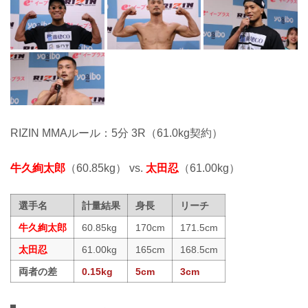
RIZIN MMAルール：5分 3R（61.0kg契約）
牛久絢太郎
（60.85kg） vs.
太田忍
（61.00kg）
選手名
計量結果
身長
リーチ
牛久絢太郎
60.85kg
170cm
171.5cm
太田忍
61.00kg
165cm
168.5cm
両者の差
0.15kg
5cm
3cm