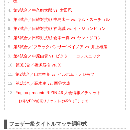
徳
第9試合／牛久絢太郎 vs. 太田忍
第8試合／⽇韓対抗戦 中島太一 vs. キム・スーチョル
第7試合／⽇韓対抗戦 神龍誠 vs. イ・ジョンヒョン
第6試合／⽇韓対抗戦 倉本一真 vs. ヤン・ジヨン
第5試合／“ブラックパンサー”ベイノア vs. 井上雄策
第4試合／中原由貴 vs. ビクター・コレスニック
第3試合／篠塚辰樹 vs. X
第2試合／山本空良 vs. イルホム・ノジモフ
第1試合／高木凌 vs. 西谷大成
Yogibo presents RIZIN.46 大会情報／チケット
お得なPPV前売りチケットは4/28（日）まで！
フェザー級タイトルマッチ調印式