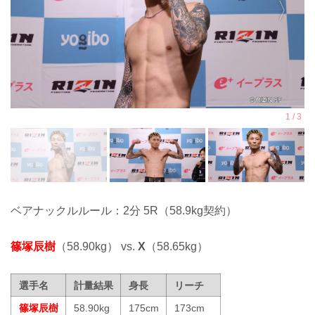
ベアナックルルール：2分 5R（58.9kg契約）
篠塚辰樹
（58.90kg） vs.
X
（58.65kg）
選手名
計量結果
身長
リーチ
篠塚辰樹
58.90kg
175cm
173cm