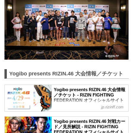
Yogibo presents RIZIN.46 大会情報／チケット
Yogibo presents RIZIN.46 大会情報
／チケット - RIZIN FIGHTING
FEDERATION オフィシャルサイト
jp.rizinff.com
MOVIE
【Trailer】Yogibo presents RIZIN.46
youtu.be
Yogibo presents RIZIN.46 対戦カー
更新情報
ド／見所解説 - RIZIN FIGHTING
【3/16更新】大会名変更のお知らせ
FEDERATION オフィシャルサイト