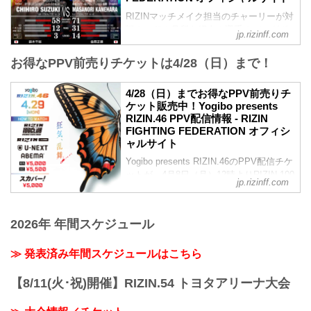
大会名が以下に変更となりました。
RIZINマッチメイク担当のチャーリーが対
変更前：RIZIN.47
戦カードの見所を紹介！選手のバッグボ
変更後：Yogibo presents RIZIN.46
jp.rizinff.com
ーンやストロングポイントを把握すれ
【1/18更新】開催日変更のお知らせ
ば、試合観戦がもっと楽しくなる！観戦
RIZIN.47の開催日が以下に変更となりま
お得なPPV前売りチケットは4/28（日）まで！
前に是非チェックしておこう！
した。
※見所解説は随時更新いたします。
変更前：5月6日（祝・月）
4/28（日）までお得なPPV前売りチ
更新情報
変更後：4月29日（祝・月）
ケット販売中！Yogibo presents
【1/31更新】大会名変更のお知らせ
Yogibo presents RIZIN.46 大会概要
RIZIN.46 PPV配信情報 - RIZIN
大会名が以下に変更となりました。
RYOKKE DRA...
FIGHTING FEDERATION オフィシ
変更前：RIZIN.47
ャルサイト
変更後：RIZIN.46
試合順
Yogibo presents RIZIN.46のPPV配信チケ
第10試合／フェザー級タイトルマッチ 鈴
ットが、4月8日（月）12時よりRIZIN 100
jp.rizinff.com
木千裕 vs. 金原正徳
CLUB、RIZIN LIVE、ABEMA、U-NEXT
フェザー級タイトルマッチ
にて販売がスタート！
RIZIN MMAルール：5分3R（66.0kg...
会場に来れない方はお好きな配信サービ
2026年 年間スケジュール
スで、Yogibo presents RIZIN.46を全試合
リアルタイムで視聴しよう！
≫ 発表済み年間スケジュールはこちら
PPV販売スケジュール一覧
配信日時 料金 配信媒体 アーカイブ
期間 応援
【8/11(火･祝)開催】RIZIN.54 トヨタアリーナ大会
コード 番組名・その他
4/29(祝･月)