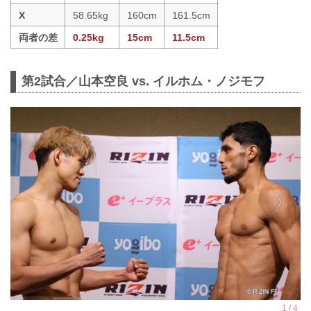
X
58.65kg
160cm
161.5cm
両者の差
0.25kg
15cm
11.5cm
第2試合／山本空良 vs. イルホム・ノジモフ