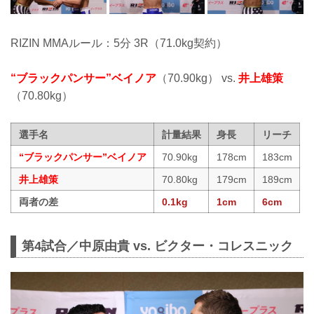
RIZIN MMAルール：5分 3R（71.0kg契約）
“ブラックパンサー”ベイノア
（70.90kg） vs.
井上雄策
（70.80kg）
選手名
計量結果
身長
リーチ
“ブラックパンサー”ベイノア
70.90kg
178cm
183cm
井上雄策
70.80kg
179cm
189cm
両者の差
0.1kg
1cm
6cm
第4試合／中原由貴 vs. ビクター・コレスニック