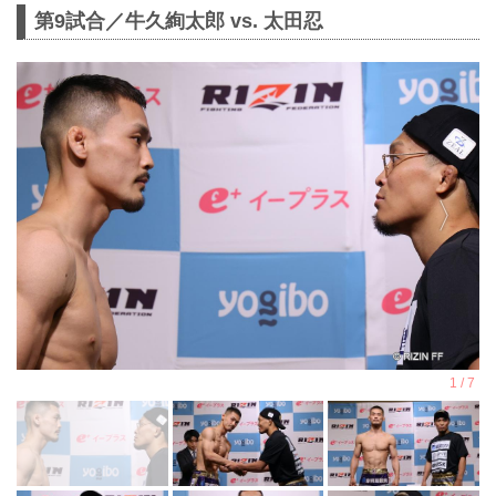
第9試合／牛久絢太郎 vs. 太田忍