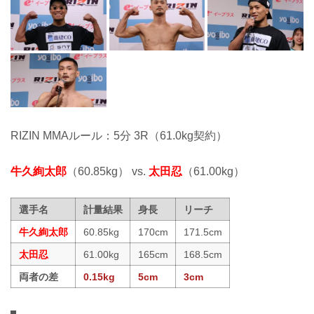
RIZIN MMAルール：5分 3R（61.0kg契約）
牛久絢太郎
（60.85kg） vs.
太田忍
（61.00kg）
選手名
計量結果
身長
リーチ
牛久絢太郎
60.85kg
170cm
171.5cm
太田忍
61.00kg
165cm
168.5cm
両者の差
0.15kg
5cm
3cm