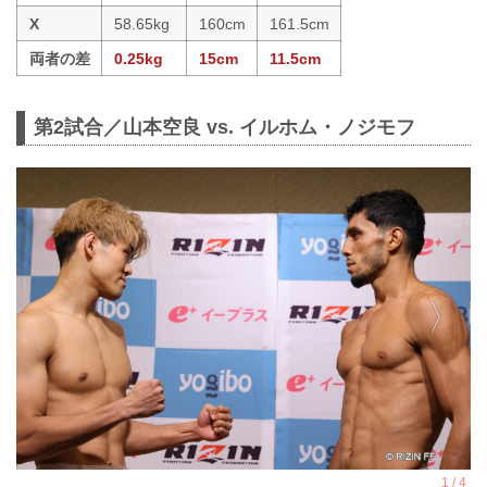
X
58.65kg
160cm
161.5cm
両者の差
0.25kg
15cm
11.5cm
第2試合／山本空良 vs. イルホム・ノジモフ