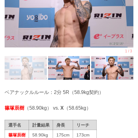
ベアナックルルール：2分 5R（58.9kg契約）
篠塚辰樹
（58.90kg） vs.
X
（58.65kg）
選手名
計量結果
身長
リーチ
篠塚辰樹
58.90kg
175cm
173cm