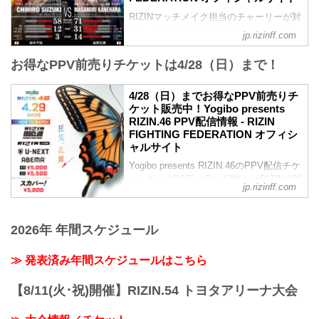
大会名が以下に変更となりました。
RIZINマッチメイク担当のチャーリーが対
変更前：RIZIN.47
戦カードの見所を紹介！選手のバッグボ
変更後：Yogibo presents RIZIN.46
jp.rizinff.com
ーンやストロングポイントを把握すれ
【1/18更新】開催日変更のお知らせ
ば、試合観戦がもっと楽しくなる！観戦
RIZIN.47の開催日が以下に変更となりま
お得なPPV前売りチケットは4/28（日）まで！
前に是非チェックしておこう！
した。
※見所解説は随時更新いたします。
変更前：5月6日（祝・月）
4/28（日）までお得なPPV前売りチ
更新情報
変更後：4月29日（祝・月）
ケット販売中！Yogibo presents
【1/31更新】大会名変更のお知らせ
Yogibo presents RIZIN.46 大会概要
RIZIN.46 PPV配信情報 - RIZIN
大会名が以下に変更となりました。
RYOKKE DRA...
FIGHTING FEDERATION オフィシ
変更前：RIZIN.47
ャルサイト
変更後：RIZIN.46
試合順
Yogibo presents RIZIN.46のPPV配信チケ
第10試合／フェザー級タイトルマッチ 鈴
ットが、4月8日（月）12時よりRIZIN 100
jp.rizinff.com
木千裕 vs. 金原正徳
CLUB、RIZIN LIVE、ABEMA、U-NEXT
フェザー級タイトルマッチ
にて販売がスタート！
RIZIN MMAルール：5分3R（66.0kg...
会場に来れない方はお好きな配信サービ
2026年 年間スケジュール
スで、Yogibo presents RIZIN.46を全試合
リアルタイムで視聴しよう！
≫ 発表済み年間スケジュールはこちら
PPV販売スケジュール一覧
配信日時 料金 配信媒体 アーカイブ
期間 応援
【8/11(火･祝)開催】RIZIN.54 トヨタアリーナ大会
コード 番組名・その他
4/29(祝･月)