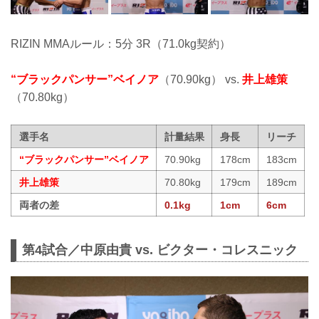
RIZIN MMAルール：5分 3R（71.0kg契約）
“ブラックパンサー”ベイノア
（70.90kg） vs.
井上雄策
（70.80kg）
選手名
計量結果
身長
リーチ
“ブラックパンサー”ベイノア
70.90kg
178cm
183cm
井上雄策
70.80kg
179cm
189cm
両者の差
0.1kg
1cm
6cm
第4試合／中原由貴 vs. ビクター・コレスニック