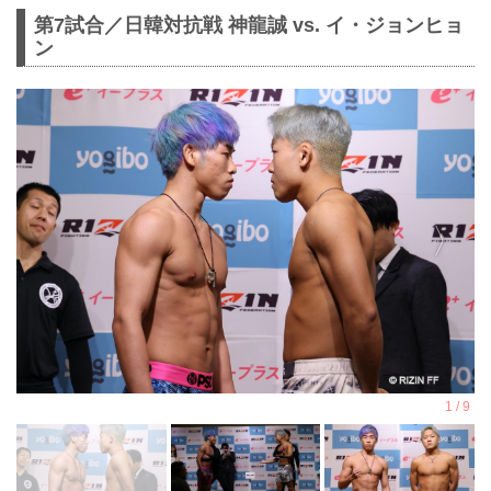
第7試合／⽇韓対抗戦 神龍誠 vs. イ・ジョンヒョ
ン