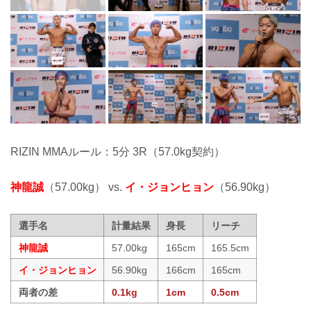
RIZIN MMAルール：5分 3R（57.0kg契約）
神龍誠
（57.00kg） vs.
イ・ジョンヒョン
（56.90kg）
選手名
計量結果
身長
リーチ
神龍誠
57.00kg
165cm
165.5cm
イ・ジョンヒョン
56.90kg
166cm
165cm
両者の差
0.1kg
1cm
0.5cm