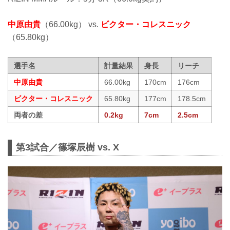
中原由貴
（66.00kg） vs.
ビクター・コレスニック
（65.80kg）
選手名
計量結果
身長
リーチ
中原由貴
66.00kg
170cm
176cm
ビクター・コレスニック
65.80kg
177cm
178.5cm
両者の差
0.2kg
7cm
2.5cm
第3試合／篠塚辰樹 vs. X