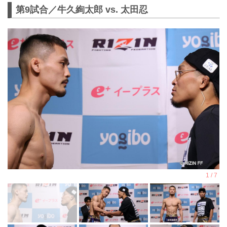
第9試合／牛久絢太郎 vs. 太田忍