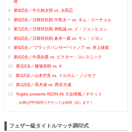
徳
第9試合／牛久絢太郎 vs. 太田忍
第8試合／⽇韓対抗戦 中島太一 vs. キム・スーチョル
第7試合／⽇韓対抗戦 神龍誠 vs. イ・ジョンヒョン
第6試合／⽇韓対抗戦 倉本一真 vs. ヤン・ジヨン
第5試合／“ブラックパンサー”ベイノア vs. 井上雄策
第4試合／中原由貴 vs. ビクター・コレスニック
第3試合／篠塚辰樹 vs. X
第2試合／山本空良 vs. イルホム・ノジモフ
第1試合／高木凌 vs. 西谷大成
Yogibo presents RIZIN.46 大会情報／チケット
お得なPPV前売りチケットは4/28（日）まで！
フェザー級タイトルマッチ調印式