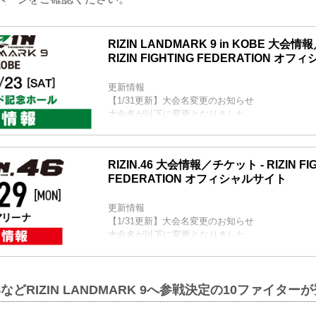
RIZIN LANDMARK 9 in KOBE 大会
RIZIN FIGHTING FEDERATION オ
更新情報
【1/31更新】大会名変更のお知らせ
大会名が以下に変更となりました。
変更前：RIZIN.46
変更後：RIZIN LANDMARK 9 in KOBE
POSTER
RIZIN.46 大会情報／チケット - RIZIN FI
RIZIN LANDMARK 9 in KOBE 大会概要
FEDERATION オフィシャルサイト
開催日時
2024年3月23日（土）12:00開場（予定）/ 14:0
※開場・開始時間は予定です。決定次第RIZIN F
更新情報
にてご案内します。
【1/31更新】大会名変更のお知らせ
終了予定時間
大会名が以下に変更となりました。
20:00〜21:00頃
変更前：RIZIN.47
※試合内容、イベント進行によって終了予...
変更後：RIZIN.46
【1/18更新】開催日変更のお知らせ
どRIZIN LANDMARK 9へ参戦決定の10ファイター
RIZIN.47の開催日が以下に変更となりました。
変更前：5月6日（祝・月）
変更後：4月29日（祝・月）