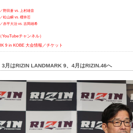
HT／野田蒼 vs. 上村雄音
T／松山瞬 vs. 櫻井芯
HT／赤平大治 vs. 吉岡雄希
YouTubeチャンネル）
ARK 9 in KOBE 大会情報／チケット
はRIZIN LANDMARK 9、4月はRIZIN.46へ