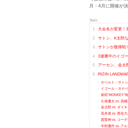
月・4月に開催が
大会名が変更！3月は
サトシ、K太郎など
サトシが復帰戦
3連勝中のイゴ
アーセン、金太
RIZIN LAND
ホベルト・サトシ・
イゴール・タナベ 
柴田“MONKEY”
久保優太 vs. 高
金太郎 vs. ダ
高木凌 vs. 西谷
貴賢神 vs. コ
中村優作 vs. 