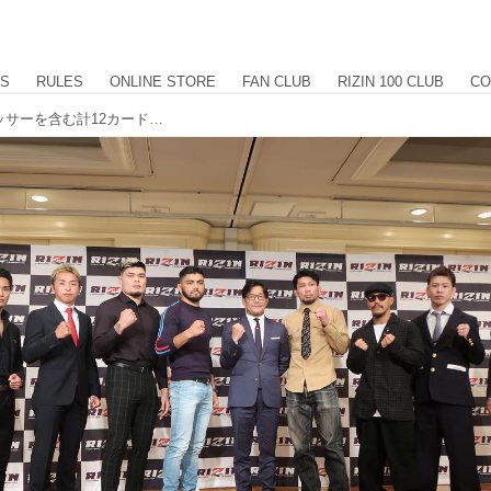
US
RULES
ONLINE STORE
FAN CLUB
RIZIN 100 CLUB
CO
サトシvs.K太郎、イゴールvs.ストラッサーを含む計12カードを追加発表！1月31日（水）実施、追加対戦カード発表記者会見