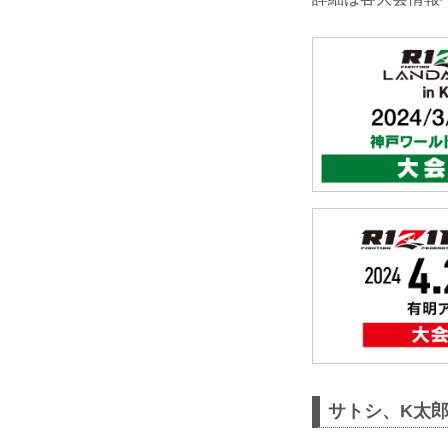
サトシ、K太郎な