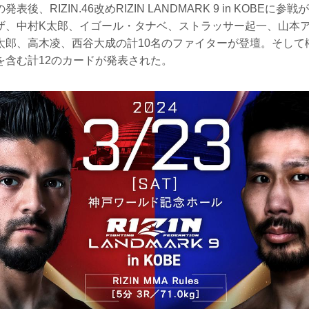
後、RIZIN.46改めRIZIN LANDMARK 9 in KOBEに
ザ、中村K太郎、イゴール・タナベ、ストラッサー起一、山本
太郎、高木凌、西谷大成の計10名のファイターが登壇。そして
を含む計12のカードが発表された。