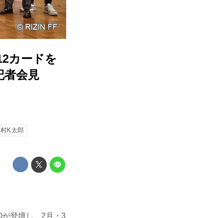
12カードを
記者会見
中村K太郎
Oが登壇し、2月・3