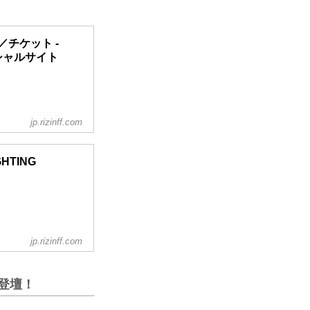
情報／チケット -
フィシャルサイト
jp.rizinff.com
GHTING
0開始（予定）
Fオフィシャルサイト
jp.rizinff.com
が登壇！