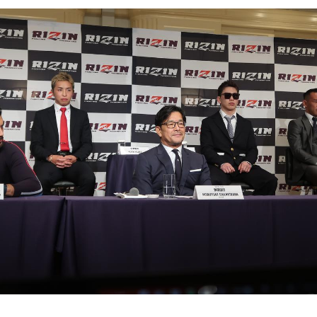
RIZIN.46 大会概要
開催日時
2024年4月29日（祝・月）
※開場・開始時間は決定次第RIZIN FFオフィシ
します。
会場
有明アリーナ
TOKYO ARIAKE ARENA｜「東...