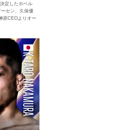
参戦が決定したホベル
アーセン、久保優
榊原CEOよりオー