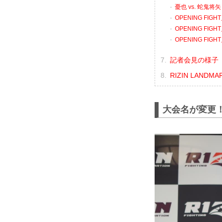
憂也 vs. 蛇鬼将矢
OPENING FIG
OPENING FIGH
OPENING FIG
記者会見の様子（
RIZIN LANDM
大会名が変更！3月