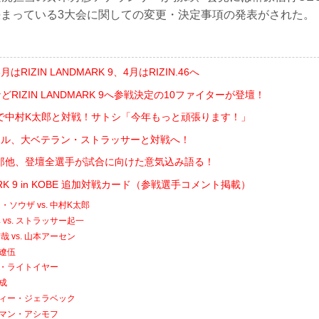
決まっている3大会に関しての変更・決定事項の発表がされた。
RIZIN LANDMARK 9、4月はRIZIN.46へ
RIZIN LANDMARK 9へ参戦決定の10ファイターが登壇！
で中村K太郎と対戦！サトシ「今年もっと頑張ります！」
ール、大ベテラン・ストラッサーと対戦へ！
郎他、登壇全選手が試合に向けた意気込み語る！
MARK 9 in KOBE 追加対戦カード（参戦選手コメント掲載）
ソウザ vs. 中村K太郎
vs. ストラッサー起一
有哉 vs. 山本アーセン
橋遼伍
イキ・ライトイヤー
大成
ーディー・ジェラベック
アルマン・アシモフ