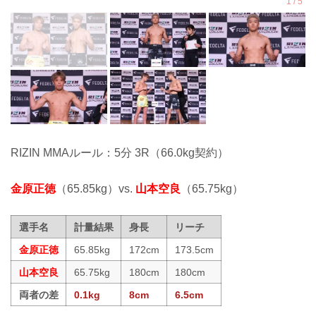
RIZIN MMAルール：5分 3R（66.0kg契約）
金原正徳
（65.85kg）vs.
山本空良
（65.75kg）
選手名
計量結果
身長
リーチ
金原正徳
65.85kg
172cm
173.5cm
山本空良
65.75kg
180cm
180cm
両者の差
0.1kg
8cm
6.5cm