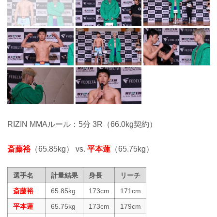
RIZIN MMAルール：5分 3R（66.0kg契約）
斎藤裕
（65.85kg） vs.
平本蓮
（65.75kg）
選手名
計量結果
身長
リーチ
斎藤裕
65.85kg
173cm
171cm
平本蓮
65.75kg
173cm
179cm