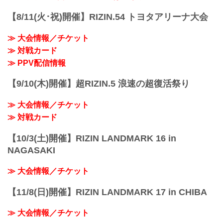
LANDMARK 5 in YOYOGIのPPV配信チ
ケットが、ABEMA、U-NEXT、RIZIN
【8/11(火･祝)開催】RIZIN.54 トヨタアリーナ大会
100 CLUBの販売スタートしたぞ！
会場に来れない方はお好きな配信サービ
≫ 大会情報／チケット
スで、FEDELTA presents RIZIN
≫ 対戦カード
LANDMARK 5 in YOYOGIを全試合リア
ルタイムで視聴しよう！
≫ PPV配信情報
PPV...
【9/10(木)開催】超RIZIN.5 浪速の超復活祭り
≫ 大会情報／チケット
≫ 対戦カード
【10/3(土)開催】RIZIN LANDMARK 16 in
NAGASAKI
≫ 大会情報／チケット
【11/8(日)開催】RIZIN LANDMARK 17 in CHIBA
≫ 大会情報／チケット