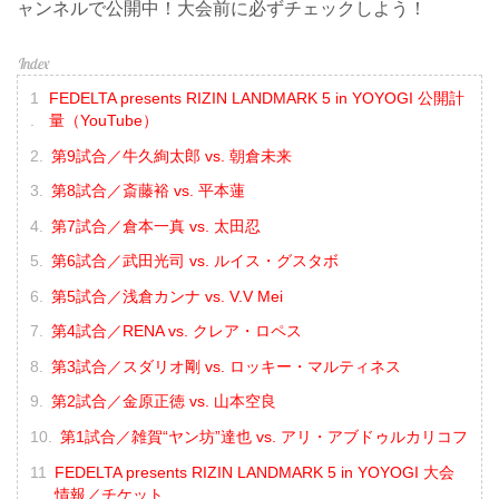
ャンネルで公開中！大会前に必ずチェックしよう！
FEDELTA presents RIZIN LANDMARK 5 in YOYOGI 公開計
量（YouTube）
第9試合／牛久絢太郎 vs. 朝倉未来
第8試合／斎藤裕 vs. 平本蓮
第7試合／倉本一真 vs. 太田忍
第6試合／武田光司 vs. ルイス・グスタボ
第5試合／浅倉カンナ vs. V.V Mei
第4試合／RENA vs. クレア・ロペス
第3試合／スダリオ剛 vs. ロッキー・マルティネス
第2試合／金原正徳 vs. 山本空良
第1試合／雑賀“ヤン坊”達也 vs. アリ・アブドゥルカリコフ
FEDELTA presents RIZIN LANDMARK 5 in YOYOGI 大会
情報／チケット