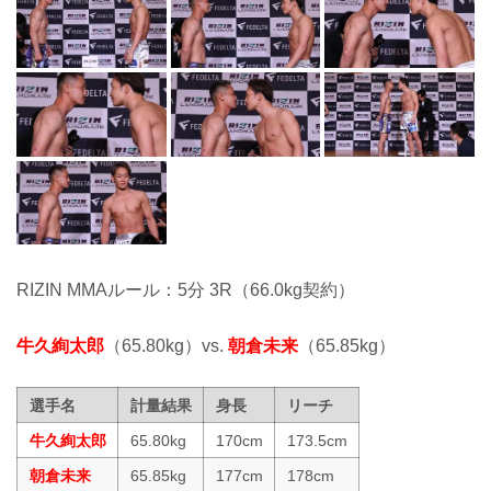
RIZIN MMAルール：5分 3R（66.0kg契約）
牛久絢太郎
（65.80kg）vs.
朝倉未来
（65.85kg）
選手名
計量結果
身長
リーチ
牛久絢太郎
65.80kg
170cm
173.5cm
朝倉未来
65.85kg
177cm
178cm