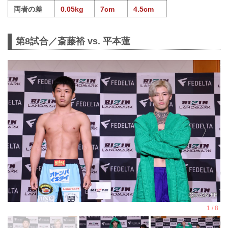
両者の差
0.05kg
7cm
4.5cm
第8試合／斎藤裕 vs. 平本蓮