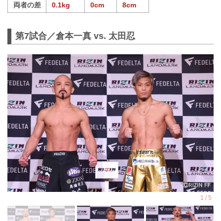
両者の差
0.1kg
0cm
8cm
第7試合／倉本一真 vs. 太田忍