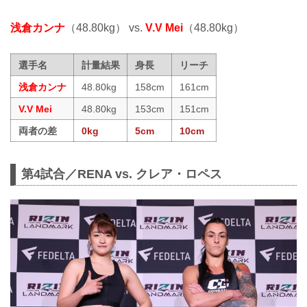
浅倉カンナ
（48.80kg） vs.
V.V Mei
（48.80kg）
選手名
計量結果
身長
リーチ
浅倉カンナ
48.80kg
158cm
161cm
V.V Mei
48.80kg
153cm
151cm
両者の差
0kg
5cm
10cm
第4試合／RENA vs. クレア・ロペス