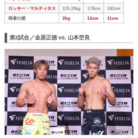
ロッキー・マルティネス
115.20kg
178cm
182cm
両者の差
2kg
12cm
11cm
第2試合／金原正徳 vs. 山本空良