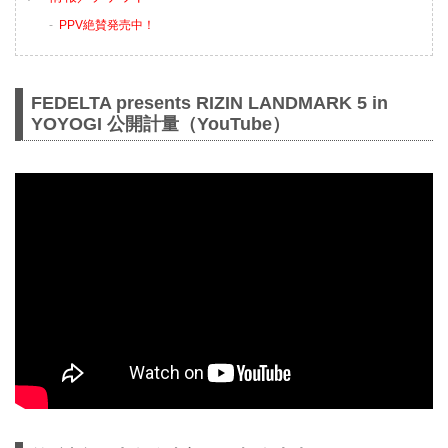
PPV絶賛発売中！
FEDELTA presents RIZIN LANDMARK 5 in
YOYOGI 公開計量（YouTube）