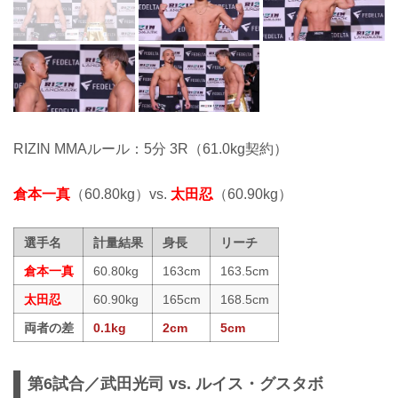
RIZIN MMAルール：5分 3R（61.0kg契約）
倉本一真
（60.80kg）vs.
太田忍
（60.90kg）
選手名
計量結果
身長
リーチ
倉本一真
60.80kg
163cm
163.5cm
太田忍
60.90kg
165cm
168.5cm
両者の差
0.1kg
2cm
5cm
第6試合／武田光司 vs. ルイス・グスタボ