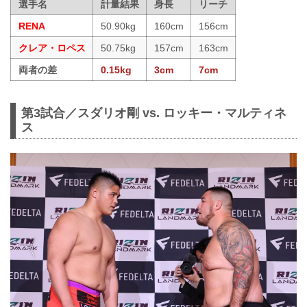
選手名
計量結果
身長
リーチ
RENA
50.90kg
160cm
156cm
クレア・ロペス
50.75kg
157cm
163cm
両者の差
0.15kg
3cm
7cm
第3試合／スダリオ剛 vs. ロッキー・マルティネ
ス