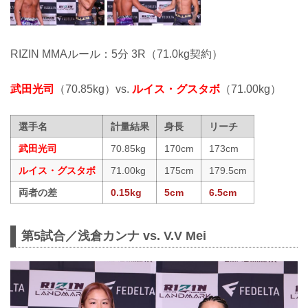
RIZIN MMAルール：5分 3R（71.0kg契約）
武田光司
（70.85kg）vs.
ルイス・グスタボ
（71.00kg）
選手名
計量結果
身長
リーチ
武田光司
70.85kg
170cm
173cm
ルイス・グスタボ
71.00kg
175cm
179.5cm
両者の差
0.15kg
5cm
6.5cm
第5試合／浅倉カンナ vs. V.V Mei