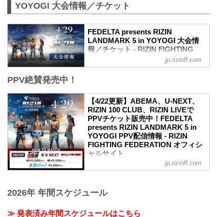
YOYOGI 大会情報／チケット
FEDELTA presents RIZIN
LANDMARK 5 in YOYOGI 大会情
報／チケット - RIZIN FIGHTING
FEDERATION オフィシャルサイト
jp.rizinff.com
更新情報
PPV絶賛発売中！
【3/22更新】アウトレット席/増席、チケ
ット追加販売のお知らせ
RIZIN LANDMARK 5 in YOYOGIのアウト
【4/22更新】ABEMA、U-NEXT、
レット席と演出変更による増席でSRS席
RIZIN 100 CLUB、RIZIN LIVEで
の販売が決定いたしました。
PPVチケット販売中！FEDELTA
販売開始：3月26日（日）10:00〜
presents RIZIN LANDMARK 5 in
SRS席 ※増席
YOYOGI PPV配信情報 - RIZIN
アウトレットS席
FIGHTING FEDERATION オフィシ
アウトレットA席
ャルサイト
【3/2更新】開催日変更のお知らせ
jp.rizinff.com
更新情報
RIZIN LANDMARK 5 in YOYOGIの開催日
4/22（土）更新
が以下に変更となりました。
RIZIN LIVEでPPVチケットの販売がスタ
変更前：4月30日（日）
2026年 年間スケジュール
ート！
変更後：4月29日（祝・土）14:30開場 /
4月29日（祝・土）代々木第一体育館にて
...
開催されるFEDELTA presents RIZIN
≫ 発表済み年間スケジュールはこちら