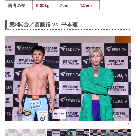
両者の差
0.05kg
7cm
4.5cm
第8試合／斎藤裕 vs. 平本蓮