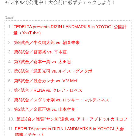
ャンネルで公開中！大会前に必ずチェックしよう！
FEDELTA presents RIZIN LANDMARK 5 in YOYOGI 公開計
量（YouTube）
第9試合／牛久絢太郎 vs. 朝倉未来
第8試合／斎藤裕 vs. 平本蓮
第7試合／倉本一真 vs. 太田忍
第6試合／武田光司 vs. ルイス・グスタボ
第5試合／浅倉カンナ vs. V.V Mei
第4試合／RENA vs. クレア・ロペス
第3試合／スダリオ剛 vs. ロッキー・マルティネス
第2試合／金原正徳 vs. 山本空良
第1試合／雑賀“ヤン坊”達也 vs. アリ・アブドゥルカリコフ
FEDELTA presents RIZIN LANDMARK 5 in YOYOGI 大会
情報／チケット