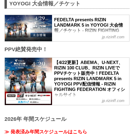
YOYOGI 大会情報／チケット
FEDELTA presents RIZIN
LANDMARK 5 in YOYOGI 大会情
報／チケット - RIZIN FIGHTING
FEDERATION オフィシャルサイト
jp.rizinff.com
更新情報
PPV絶賛発売中！
【3/22更新】アウトレット席/増席、チケ
ット追加販売のお知らせ
RIZIN LANDMARK 5 in YOYOGIのアウト
【4/22更新】ABEMA、U-NEXT、
レット席と演出変更による増席でSRS席
RIZIN 100 CLUB、RIZIN LIVEで
の販売が決定いたしました。
PPVチケット販売中！FEDELTA
販売開始：3月26日（日）10:00〜
presents RIZIN LANDMARK 5 in
SRS席 ※増席
YOYOGI PPV配信情報 - RIZIN
アウトレットS席
FIGHTING FEDERATION オフィシ
アウトレットA席
ャルサイト
【3/2更新】開催日変更のお知らせ
jp.rizinff.com
更新情報
RIZIN LANDMARK 5 in YOYOGIの開催日
4/22（土）更新
が以下に変更となりました。
RIZIN LIVEでPPVチケットの販売がスタ
変更前：4月30日（日）
2026年 年間スケジュール
ート！
変更後：4月29日（祝・土）14:30開場 /
4月29日（祝・土）代々木第一体育館にて
...
開催されるFEDELTA presents RIZIN
≫ 発表済み年間スケジュールはこちら