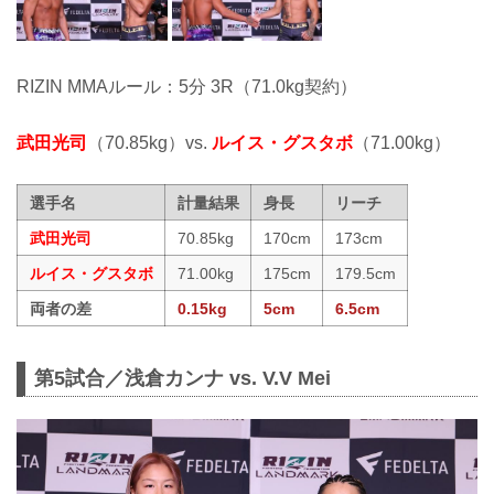
RIZIN MMAルール：5分 3R（71.0kg契約）
武田光司
（70.85kg）vs.
ルイス・グスタボ
（71.00kg）
選手名
計量結果
身長
リーチ
武田光司
70.85kg
170cm
173cm
ルイス・グスタボ
71.00kg
175cm
179.5cm
両者の差
0.15kg
5cm
6.5cm
第5試合／浅倉カンナ vs. V.V Mei