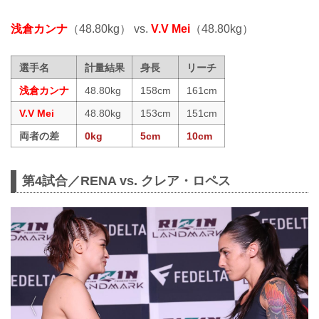
浅倉カンナ
（48.80kg） vs.
V.V Mei
（48.80kg）
選手名
計量結果
身長
リーチ
浅倉カンナ
48.80kg
158cm
161cm
V.V Mei
48.80kg
153cm
151cm
両者の差
0kg
5cm
10cm
第4試合／RENA vs. クレア・ロペス