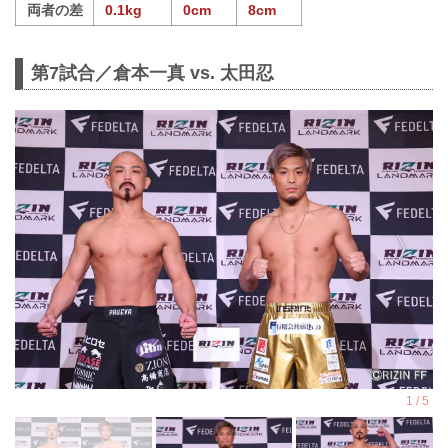
両者の差
0.1kg
0cm
8cm
第7試合／倉本一真 vs. 太田忍