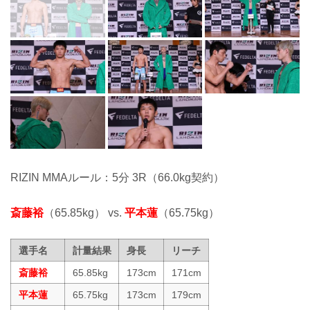
RIZIN MMAルール：5分 3R（66.0kg契約）
斎藤裕
（65.85kg） vs.
平本蓮
（65.75kg）
選手名
計量結果
身長
リーチ
斎藤裕
65.85kg
173cm
171cm
平本蓮
65.75kg
173cm
179cm