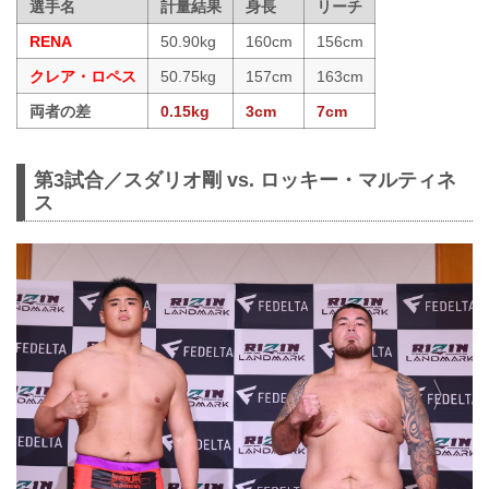
選手名
計量結果
身長
リーチ
RENA
50.90kg
160cm
156cm
クレア・ロペス
50.75kg
157cm
163cm
両者の差
0.15kg
3cm
7cm
第3試合／スダリオ剛 vs. ロッキー・マルティネ
ス