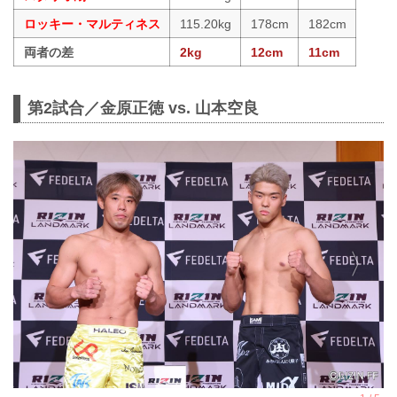
ロッキー・マルティネス
115.20kg
178cm
182cm
両者の差
2kg
12cm
11cm
第2試合／金原正徳 vs. 山本空良