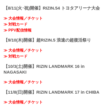
LANDMARK 5 in YOYOGIのPPV配信チ
ケットが、ABEMA、U-NEXT、RIZIN
【8/11(火･祝)開催】RIZIN.54 トヨタアリーナ大会
100 CLUBの販売スタートしたぞ！
会場に来れない方はお好きな配信サービ
≫ 大会情報／チケット
スで、FEDELTA presents RIZIN
≫ 対戦カード
LANDMARK 5 in YOYOGIを全試合リア
ルタイムで視聴しよう！
≫ PPV配信情報
PPV...
【9/10(木)開催】超RIZIN.5 浪速の超復活祭り
≫ 大会情報／チケット
≫ 対戦カード
【10/3(土)開催】RIZIN LANDMARK 16 in
NAGASAKI
≫ 大会情報／チケット
【11/8(日)開催】RIZIN LANDMARK 17 in CHIBA
≫ 大会情報／チケット