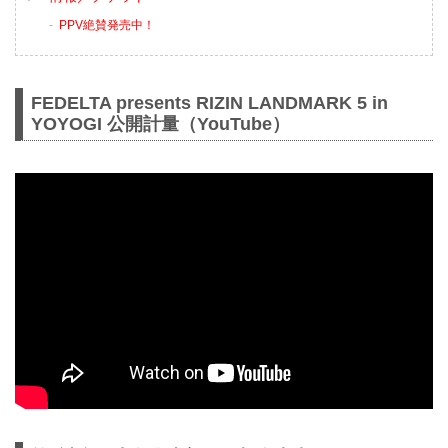
PPV絶賛発売中！
FEDELTA presents RIZIN LANDMARK 5 in
YOYOGI 公開計量（YouTube）