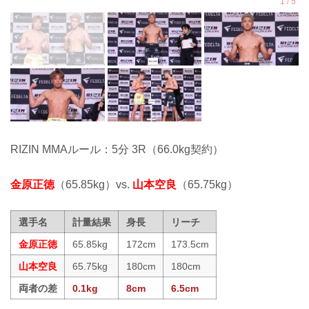
RIZIN MMAルール：5分 3R（66.0kg契約）
金原正徳
（65.85kg）vs.
山本空良
（65.75kg）
選手名
計量結果
身長
リーチ
金原正徳
65.85kg
172cm
173.5cm
山本空良
65.75kg
180cm
180cm
両者の差
0.1kg
8cm
6.5cm