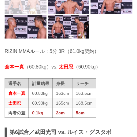
RIZIN MMAルール：5分 3R（61.0kg契約）
倉本一真
（60.80kg）vs.
太田忍
（60.90kg）
選手名
計量結果
身長
リーチ
倉本一真
60.80kg
163cm
163.5cm
太田忍
60.90kg
165cm
168.5cm
両者の差
0.1kg
2cm
5cm
第6試合／武田光司 vs. ルイス・グスタボ