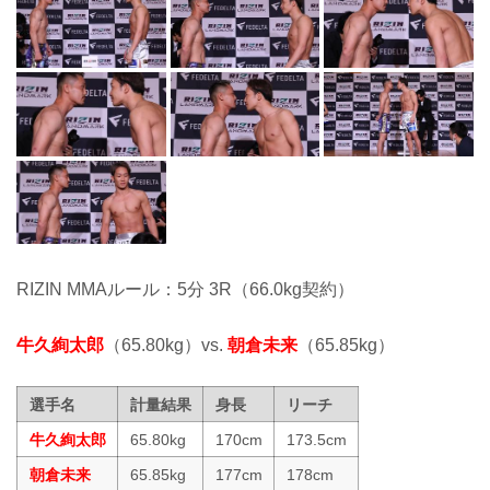
RIZIN MMAルール：5分 3R（66.0kg契約）
牛久絢太郎
（65.80kg）vs.
朝倉未来
（65.85kg）
選手名
計量結果
身長
リーチ
牛久絢太郎
65.80kg
170cm
173.5cm
朝倉未来
65.85kg
177cm
178cm