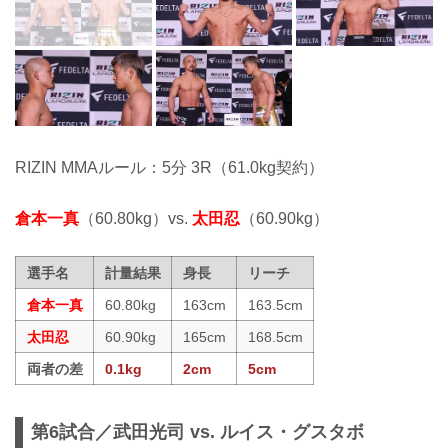
RIZIN MMAルール：5分 3R（61.0kg契約）
倉本一真
（60.80kg）vs.
太田忍
（60.90kg）
選手名
計量結果
身長
リーチ
倉本一真
60.80kg
163cm
163.5cm
太田忍
60.90kg
165cm
168.5cm
両者の差
0.1kg
2cm
5cm
第6試合／武田光司 vs. ルイス・グスタボ