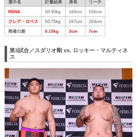
選手名
計量結果
身長
リーチ
RENA
50.90kg
160cm
156cm
クレア・ロペス
50.75kg
157cm
163cm
両者の差
0.15kg
3cm
7cm
第3試合／スダリオ剛 vs. ロッキー・マルティネ
ス