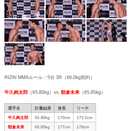
RIZIN MMAルール：5分 3R（66.0kg契約）
牛久絢太郎
（65.80kg）vs.
朝倉未来
（65.85kg）
選手名
計量結果
身長
リーチ
牛久絢太郎
65.80kg
170cm
173.5cm
朝倉未来
65.85kg
177cm
178cm