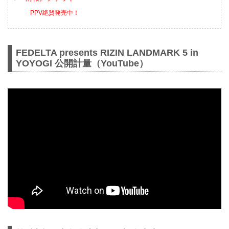
PPV絶賛発売中！
FEDELTA presents RIZIN LANDMARK 5 in
YOYOGI 公開計量（YouTube）