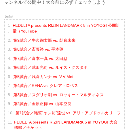
ャンネルで公開中！大会前に必ずチェックしよう！
FEDELTA presents RIZIN LANDMARK 5 in YOYOGI 公開計
量（YouTube）
第9試合／牛久絢太郎 vs. 朝倉未来
第8試合／斎藤裕 vs. 平本蓮
第7試合／倉本一真 vs. 太田忍
第6試合／武田光司 vs. ルイス・グスタボ
第5試合／浅倉カンナ vs. V.V Mei
第4試合／RENA vs. クレア・ロペス
第3試合／スダリオ剛 vs. ロッキー・マルティネス
第2試合／金原正徳 vs. 山本空良
第1試合／雑賀“ヤン坊”達也 vs. アリ・アブドゥルカリコフ
FEDELTA presents RIZIN LANDMARK 5 in YOYOGI 大会
情報／チケット