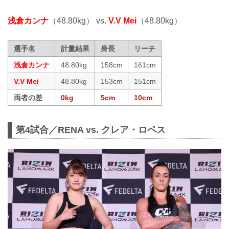
浅倉カンナ
（48.80kg） vs.
V.V Mei
（48.80kg）
選手名
計量結果
身長
リーチ
浅倉カンナ
48.80kg
158cm
161cm
V.V Mei
48.80kg
153cm
151cm
両者の差
0kg
5cm
10cm
第4試合／RENA vs. クレア・ロペス