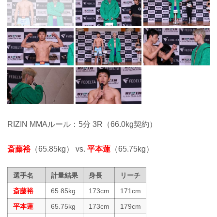
RIZIN MMAルール：5分 3R（66.0kg契約）
斎藤裕
（65.85kg） vs.
平本蓮
（65.75kg）
選手名
計量結果
身長
リーチ
斎藤裕
65.85kg
173cm
171cm
平本蓮
65.75kg
173cm
179cm