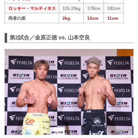
ロッキー・マルティネス
115.20kg
178cm
182cm
両者の差
2kg
12cm
11cm
第2試合／金原正徳 vs. 山本空良