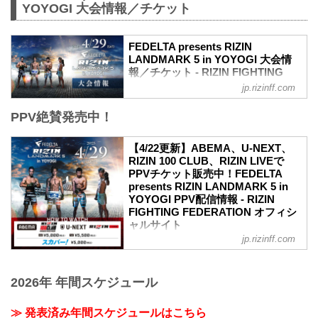
YOYOGI 大会情報／チケット
FEDELTA presents RIZIN
LANDMARK 5 in YOYOGI 大会情
報／チケット - RIZIN FIGHTING
FEDERATION オフィシャルサイト
jp.rizinff.com
更新情報
PPV絶賛発売中！
【3/22更新】アウトレット席/増席、チケ
ット追加販売のお知らせ
RIZIN LANDMARK 5 in YOYOGIのアウト
【4/22更新】ABEMA、U-NEXT、
レット席と演出変更による増席でSRS席
RIZIN 100 CLUB、RIZIN LIVEで
の販売が決定いたしました。
PPVチケット販売中！FEDELTA
販売開始：3月26日（日）10:00〜
presents RIZIN LANDMARK 5 in
SRS席 ※増席
YOYOGI PPV配信情報 - RIZIN
アウトレットS席
FIGHTING FEDERATION オフィシ
アウトレットA席
ャルサイト
【3/2更新】開催日変更のお知らせ
jp.rizinff.com
更新情報
RIZIN LANDMARK 5 in YOYOGIの開催日
4/22（土）更新
が以下に変更となりました。
RIZIN LIVEでPPVチケットの販売がスタ
変更前：4月30日（日）
2026年 年間スケジュール
ート！
変更後：4月29日（祝・土）14:30開場 /
4月29日（祝・土）代々木第一体育館にて
...
開催されるFEDELTA presents RIZIN
≫ 発表済み年間スケジュールはこちら