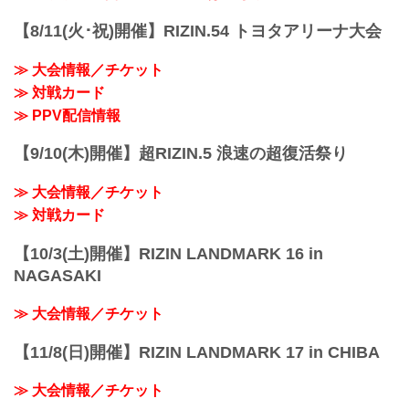
LANDMARK 5 in YOYOGIのPPV配信チ
ケットが、ABEMA、U-NEXT、RIZIN
【8/11(火･祝)開催】RIZIN.54 トヨタアリーナ大会
100 CLUBの販売スタートしたぞ！
会場に来れない方はお好きな配信サービ
≫ 大会情報／チケット
スで、FEDELTA presents RIZIN
≫ 対戦カード
LANDMARK 5 in YOYOGIを全試合リア
ルタイムで視聴しよう！
≫ PPV配信情報
PPV...
【9/10(木)開催】超RIZIN.5 浪速の超復活祭り
≫ 大会情報／チケット
≫ 対戦カード
【10/3(土)開催】RIZIN LANDMARK 16 in
NAGASAKI
≫ 大会情報／チケット
【11/8(日)開催】RIZIN LANDMARK 17 in CHIBA
≫ 大会情報／チケット