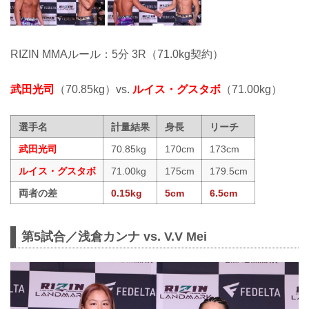
RIZIN MMAルール：5分 3R（71.0kg契約）
武田光司
（70.85kg）vs.
ルイス・グスタボ
（71.00kg）
選手名
計量結果
身長
リーチ
武田光司
70.85kg
170cm
173cm
ルイス・グスタボ
71.00kg
175cm
179.5cm
両者の差
0.15kg
5cm
6.5cm
第5試合／浅倉カンナ vs. V.V Mei