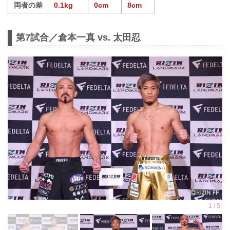
両者の差
0.1kg
0cm
8cm
第7試合／倉本一真 vs. 太田忍