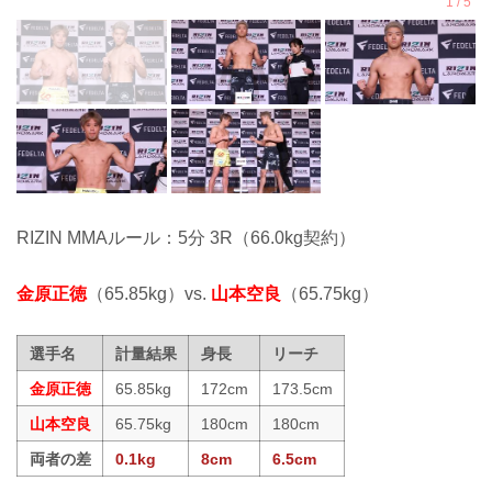
RIZIN MMAルール：5分 3R（66.0kg契約）
金原正徳
（65.85kg）vs.
山本空良
（65.75kg）
選手名
計量結果
身長
リーチ
金原正徳
65.85kg
172cm
173.5cm
山本空良
65.75kg
180cm
180cm
両者の差
0.1kg
8cm
6.5cm