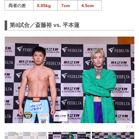
両者の差
0.05kg
7cm
4.5cm
第8試合／斎藤裕 vs. 平本蓮