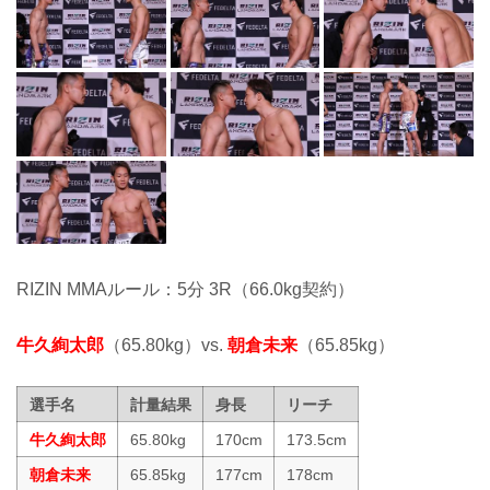
RIZIN MMAルール：5分 3R（66.0kg契約）
牛久絢太郎
（65.80kg）vs.
朝倉未来
（65.85kg）
選手名
計量結果
身長
リーチ
牛久絢太郎
65.80kg
170cm
173.5cm
朝倉未来
65.85kg
177cm
178cm