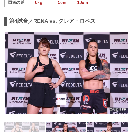
両者の差
0kg
5cm
10cm
第4試合／RENA vs. クレア・ロペス