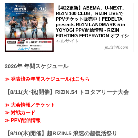
RIZIN LANDMARK 5 in YOYOGIのアウト
【4/22更新】ABEMA、U-NEXT、
レット席と演出変更による増席でSRS席
RIZIN 100 CLUB、RIZIN LIVEで
の販売が決定いたしました。
PPVチケット販売中！FEDELTA
販売開始：3月26日（日）10:00〜
presents RIZIN LANDMARK 5 in
SRS席 ※増席
YOYOGI PPV配信情報 - RIZIN
アウトレットS席
FIGHTING FEDERATION オフィシ
アウトレットA席
ャルサイト
【3/2更新】開催日変更のお知らせ
jp.rizinff.com
更新情報
RIZIN LANDMARK 5 in YOYOGIの開催日
4/22（土）更新
が以下に変更となりました。
RIZIN LIVEでPPVチケットの販売がスタ
変更前：4月30日（日）
2026年 年間スケジュール
ート！
変更後：4月29日（祝・土）14:30開場 /
4月29日（祝・土）代々木第一体育館にて
...
開催されるFEDELTA presents RIZIN
≫ 発表済み年間スケジュールはこちら
LANDMARK 5 in YOYOGIのPPV配信チ
ケットが、ABEMA、U-NEXT、RIZIN
【8/11(火･祝)開催】RIZIN.54 トヨタアリーナ大会
100 CLUBの販売スタートしたぞ！
会場に来れない方はお好きな配信サービ
≫ 大会情報／チケット
スで、FEDELTA presents RIZIN
≫ 対戦カード
LANDMARK 5 in YOYOGIを全試合リア
ルタイムで視聴しよう！
≫ PPV配信情報
PPV...
【9/10(木)開催】超RIZIN.5 浪速の超復活祭り