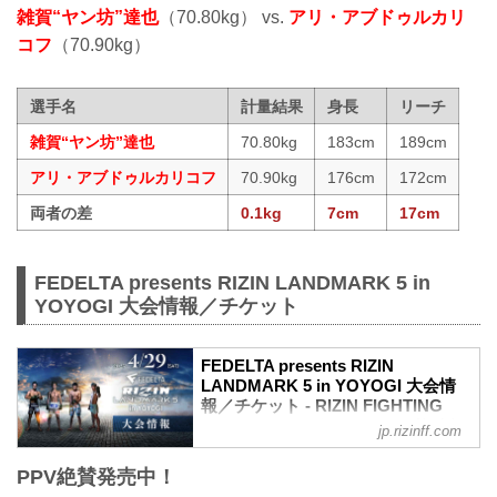
雑賀“ヤン坊”達也
（70.80kg） vs.
アリ・アブドゥルカリ
コフ
（70.90kg）
選手名
計量結果
身長
リーチ
雑賀“ヤン坊”達也
70.80kg
183cm
189cm
アリ・アブドゥルカリコフ
70.90kg
176cm
172cm
両者の差
0.1kg
7cm
17cm
FEDELTA presents RIZIN LANDMARK 5 in
YOYOGI 大会情報／チケット
FEDELTA presents RIZIN
LANDMARK 5 in YOYOGI 大会情
報／チケット - RIZIN FIGHTING
FEDERATION オフィシャルサイト
jp.rizinff.com
更新情報
PPV絶賛発売中！
【3/22更新】アウトレット席/増席、チケ
ット追加販売のお知らせ