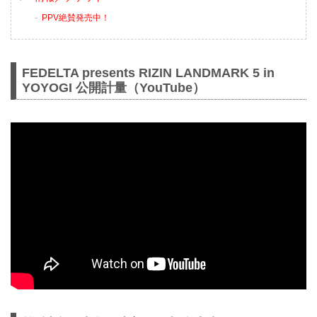
PPV絶賛発売中！
FEDELTA presents RIZIN LANDMARK 5 in
YOYOGI 公開計量（YouTube）