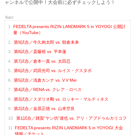
ャンネルで公開中！大会前に必ずチェックしよう！
FEDELTA presents RIZIN LANDMARK 5 in YOYOGI 公開計
量（YouTube）
第9試合／牛久絢太郎 vs. 朝倉未来
第8試合／斎藤裕 vs. 平本蓮
第7試合／倉本一真 vs. 太田忍
第6試合／武田光司 vs. ルイス・グスタボ
第5試合／浅倉カンナ vs. V.V Mei
第4試合／RENA vs. クレア・ロペス
第3試合／スダリオ剛 vs. ロッキー・マルティネス
第2試合／金原正徳 vs. 山本空良
第1試合／雑賀“ヤン坊”達也 vs. アリ・アブドゥルカリコフ
FEDELTA presents RIZIN LANDMARK 5 in YOYOGI 大会
情報／チケット