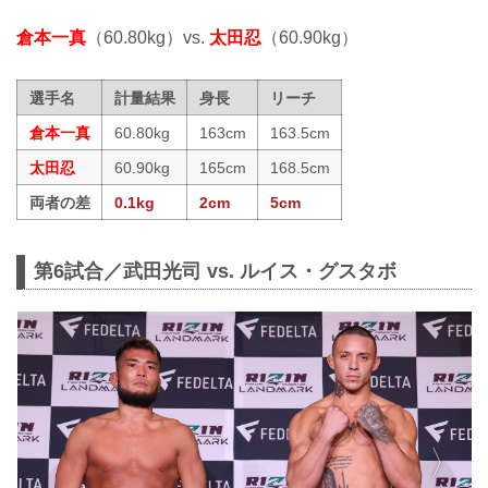
倉本一真
（60.80kg）vs.
太田忍
（60.90kg）
選手名
計量結果
身長
リーチ
倉本一真
60.80kg
163cm
163.5cm
太田忍
60.90kg
165cm
168.5cm
両者の差
0.1kg
2cm
5cm
第6試合／武田光司 vs. ルイス・グスタボ