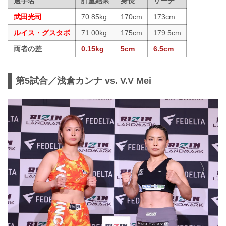
選手名
計量結果
身長
リーチ
武田光司
70.85kg
170cm
173cm
ルイス・グスタボ
71.00kg
175cm
179.5cm
両者の差
0.15kg
5cm
6.5cm
第5試合／浅倉カンナ vs. V.V Mei