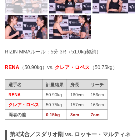
RIZIN MMAルール：5分 3R（51.0kg契約）
RENA
（50.90kg）vs.
クレア・ロペス
（50.75kg）
選手名
計量結果
身長
リーチ
RENA
50.90kg
160cm
156cm
クレア・ロペス
50.75kg
157cm
163cm
両者の差
0.15kg
3cm
7cm
第3試合／スダリオ剛 vs. ロッキー・マルティネ