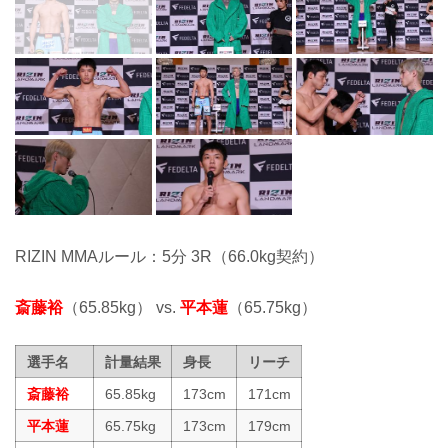
RIZIN MMAルール：5分 3R（66.0kg契約）
斎藤裕
（65.85kg） vs.
平本蓮
（65.75kg）
選手名
計量結果
身長
リーチ
斎藤裕
65.85kg
173cm
171cm
平本蓮
65.75kg
173cm
179cm