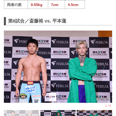
両者の差
0.05kg
7cm
4.5cm
第8試合／斎藤裕 vs. 平本蓮