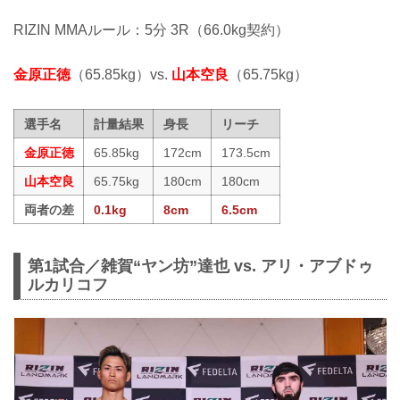
RIZIN MMAルール：5分 3R（66.0kg契約）
金原正徳
（65.85kg）vs.
山本空良
（65.75kg）
選手名
計量結果
身長
リーチ
金原正徳
65.85kg
172cm
173.5cm
山本空良
65.75kg
180cm
180cm
両者の差
0.1kg
8cm
6.5cm
第1試合／雑賀“ヤン坊”達也 vs. アリ・アブドゥ
ルカリコフ