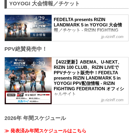
YOYOGI 大会情報／チケット
FEDELTA presents RIZIN
LANDMARK 5 in YOYOGI 大会情
報／チケット - RIZIN FIGHTING
FEDERATION オフィシャルサイト
jp.rizinff.com
更新情報
PPV絶賛発売中！
【3/22更新】アウトレット席/増席、チケ
ット追加販売のお知らせ
RIZIN LANDMARK 5 in YOYOGIのアウト
【4/22更新】ABEMA、U-NEXT、
レット席と演出変更による増席でSRS席
RIZIN 100 CLUB、RIZIN LIVEで
の販売が決定いたしました。
PPVチケット販売中！FEDELTA
販売開始：3月26日（日）10:00〜
presents RIZIN LANDMARK 5 in
SRS席 ※増席
YOYOGI PPV配信情報 - RIZIN
アウトレットS席
FIGHTING FEDERATION オフィシ
アウトレットA席
ャルサイト
【3/2更新】開催日変更のお知らせ
jp.rizinff.com
更新情報
RIZIN LANDMARK 5 in YOYOGIの開催日
4/22（土）更新
が以下に変更となりました。
RIZIN LIVEでPPVチケットの販売がスタ
変更前：4月30日（日）
2026年 年間スケジュール
ート！
変更後：4月29日（祝・土）14:30開場 /
4月29日（祝・土）代々木第一体育館にて
...
開催されるFEDELTA presents RIZIN
≫ 発表済み年間スケジュールはこちら