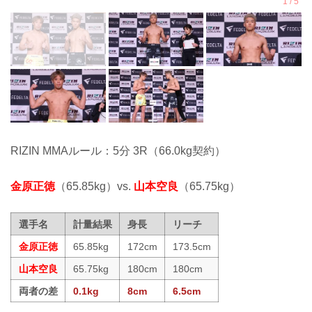
RIZIN MMAルール：5分 3R（66.0kg契約）
金原正徳
（65.85kg）vs.
山本空良
（65.75kg）
選手名
計量結果
身長
リーチ
金原正徳
65.85kg
172cm
173.5cm
山本空良
65.75kg
180cm
180cm
両者の差
0.1kg
8cm
6.5cm