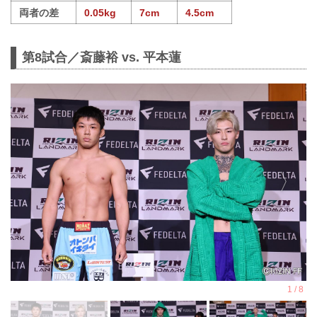
両者の差
0.05kg
7cm
4.5cm
第8試合／斎藤裕 vs. 平本蓮