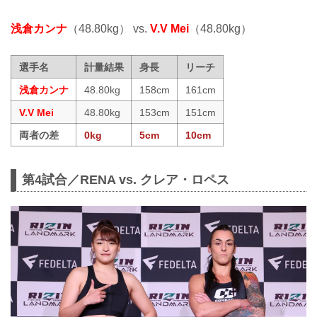
浅倉カンナ
（48.80kg） vs.
V.V Mei
（48.80kg）
選手名
計量結果
身長
リーチ
浅倉カンナ
48.80kg
158cm
161cm
V.V Mei
48.80kg
153cm
151cm
両者の差
0kg
5cm
10cm
第4試合／RENA vs. クレア・ロペス