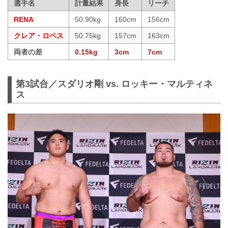
選手名
計量結果
身長
リーチ
RENA
50.90kg
160cm
156cm
クレア・ロペス
50.75kg
157cm
163cm
両者の差
0.15kg
3cm
7cm
第3試合／スダリオ剛 vs. ロッキー・マルティネ
ス