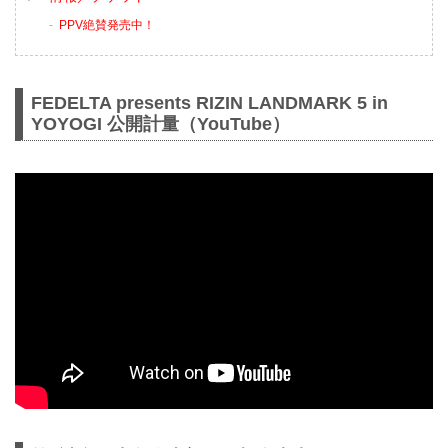
PPV絶賛発売中！
FEDELTA presents RIZIN LANDMARK 5 in
YOYOGI 公開計量（YouTube）