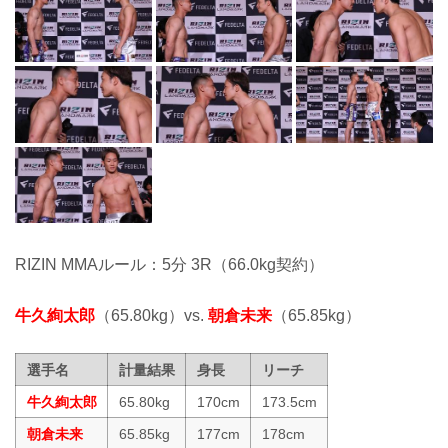
RIZIN MMAルール：5分 3R（66.0kg契約）
牛久絢太郎
（65.80kg）vs.
朝倉未来
（65.85kg）
選手名
計量結果
身長
リーチ
牛久絢太郎
65.80kg
170cm
173.5cm
朝倉未来
65.85kg
177cm
178cm