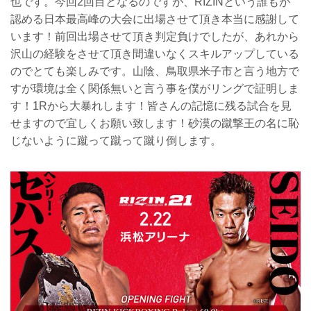
也です。今回2回目となるのですが、RIZINという誰もが
認める日本最高峰の大会に出場させて頂き本当に感謝して
います！前回出場させて頂き判定負けでしたが、あれから
沢山の経験をさせて頂き間違いなくスキルアップしている
のでとても楽しみです。山陰、鳥取県米子市と言う地方で
すが環境は全く関係無いと言う事を僕がリングで証明しま
す！1Rから大暴れします！皆さんの記憶に残る試合を見
せますので宜しくお願い致します！砂漠の蹴撃王の名に恥
じないように蹴って蹴って蹴り倒します。