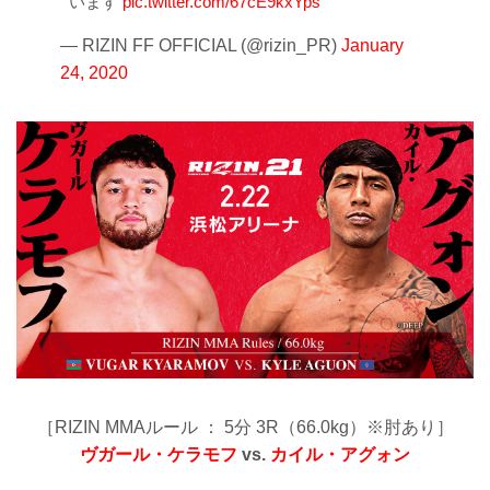
います
pic.twitter.com/67cE9kxYps
— RIZIN FF OFFICIAL (@rizin_PR)
January
24, 2020
［RIZIN MMAルール ： 5分 3R（66.0kg）※肘あり］
ヴガール・ケラモフ
vs.
カイル・アグォン