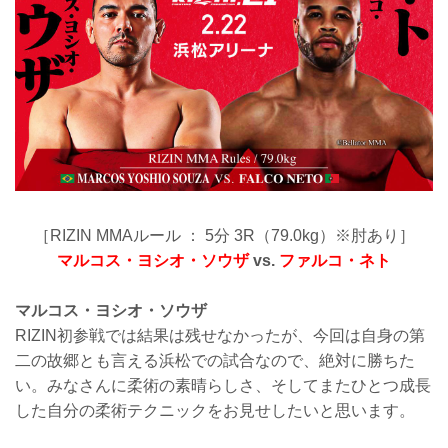
［RIZIN MMAルール ： 5分 3R（79.0kg）※肘あり］
マルコス・ヨシオ・ソウザ
vs.
ファルコ・ネト
マルコス・ヨシオ・ソウザ
RIZIN初参戦では結果は残せなかったが、今回は自身の第
二の故郷とも言える浜松での試合なので、絶対に勝ちた
い。みなさんに柔術の素晴らしさ、そしてまたひとつ成長
した自分の柔術テクニックをお見せしたいと思います。