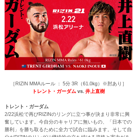
［RIZIN MMAルール ： 5分 3R（61.0kg）※肘あり］
トレント・ガーダム
vs.
井上直樹
トレント・ガーダム
2/22浜松で再びRIZINのリングに立つ事が決まり非常に興
奮しています。今自分のキャリアに無いもの、「日本での
勝利」を勝ち取るために全力で試合に臨みます。そして自