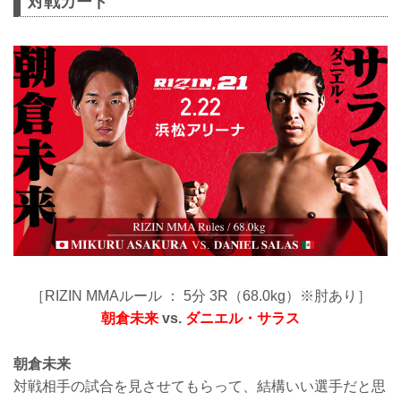
対戦カード
［RIZIN MMAルール ： 5分 3R（68.0kg）※肘あり］
朝倉未来
vs.
ダニエル・サラス
朝倉未来
対戦相手の試合を見させてもらって、結構いい選手だと思