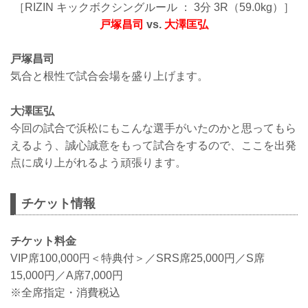
［RIZIN キックボクシングルール ： 3分 3R（59.0kg）］
戸塚昌司
vs.
大澤匡弘
戸塚昌司
気合と根性で試合会場を盛り上げます。
大澤匡弘
今回の試合で浜松にもこんな選手がいたのかと思ってもら
えるよう、誠心誠意をもって試合をするので、ここを出発
点に成り上がれるよう頑張ります。
チケット情報
チケット料金
VIP席100,000円＜特典付＞／SRS席25,000円／S席
15,000円／A席7,000円
※全席指定・消費税込