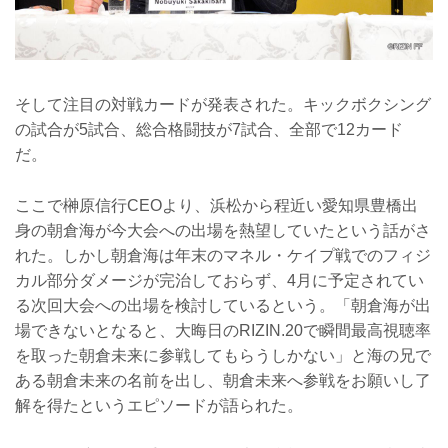
そして注目の対戦カードが発表された。キックボクシング
の試合が5試合、総合格闘技が7試合、全部で12カード
だ。
ここで榊原信行CEOより、浜松から程近い愛知県豊橋出
身の朝倉海が今大会への出場を熱望していたという話がさ
れた。しかし朝倉海は年末のマネル・ケイプ戦でのフィジ
カル部分ダメージが完治しておらず、4月に予定されてい
る次回大会への出場を検討しているという。「朝倉海が出
場できないとなると、大晦日のRIZIN.20で瞬間最高視聴率
を取った朝倉未来に参戦してもらうしかない」と海の兄で
ある朝倉未来の名前を出し、朝倉未来へ参戦をお願いし了
解を得たというエピソードが語られた。