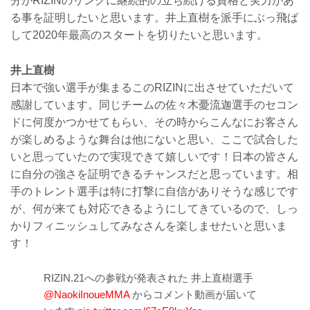
分がRIZINのリングに継続的の立ち続ける資格と実力があ
る事を証明したいと思います。井上直樹を派手にぶっ飛ば
して2020年最高のスタートを切りたいと思います。
井上直樹
日本で強い選手が集まるこのRIZINに出させていただいて
感謝しています。同じチームの佐々木憂流迦選手のセコン
ドに何度かつかせてもらい、その時からこんなにお客さん
が楽しめるような舞台は他にないと思い、ここで試合した
いと思っていたので実現できて嬉しいです！日本の皆さん
に自分の強さを証明できるチャンスだと思っています。相
手のトレント選手は特に打撃に自信がありそうな感じです
が、何が来ても対応できるようにしてきているので、しっ
かりフィニッシュしてみなさんを楽しませたいと思いま
す！
RIZIN.21への参戦が発表された 井上直樹選手
@NaokiInoueMMA
からコメント動画が届いて