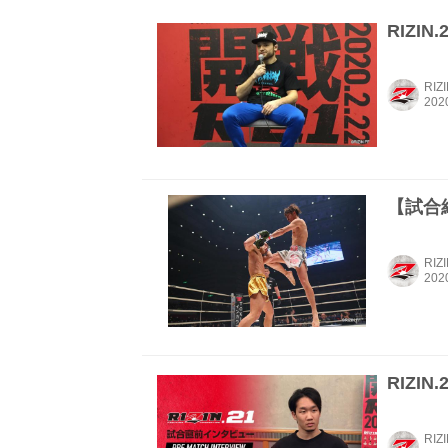
RIZI
RIZ
【試合結
RIZ
RIZIN
RIZ