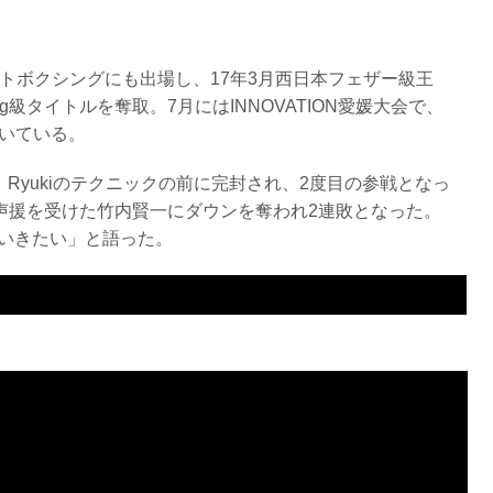
ートボクシングにも出場し、17年3月西日本フェザー級王
kg級タイトルを奪取。7月にはINNOVATION愛媛大会で、
輝いている。
2では、Ryukiのテクニックの前に完封され、2度目の参戦となっ
浜松の声援を受けた竹内賢一にダウンを奪われ2連敗となった。
いきたい」と語った。