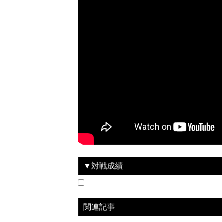
▼対戦成績
2018.8.12
RWEDDINGS presents RIZIN.12
LOSE
2020.02.22
RIZIN.21
LOSE
vs
vs
Ryuki
竹内賢一
関連記事