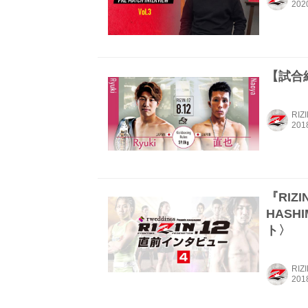
【試合結果
RIZ
『RIZ
HASH
ト〉
RIZ