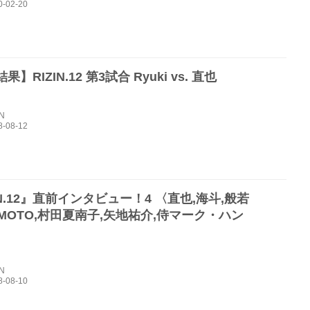
】RIZIN.12 第3試合 Ryuki vs. 直也
IN
IN.12』直前インタビュー！4 〈直也,海斗,般若
IMOTO,村田夏南子,矢地祐介,侍マーク・ハン
IN