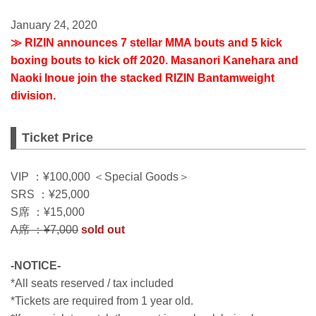
January 24, 2020
≫ RIZIN announces 7 stellar MMA bouts and 5 kick
boxing bouts to kick off 2020. Masanori Kanehara and
Naoki Inoue join the stacked RIZIN Bantamweight
division.
Ticket Price
VIP ：¥100,000 ＜Special Goods＞
SRS ：¥25,000
S席 ：¥15,000
A席 ：¥7,000
sold out
-NOTICE-
*All seats reserved / tax included
*Tickets are required from 1 year old.