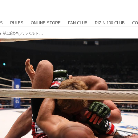
US
RULES
ONLINE STORE
FAN CLUB
RIZIN 100 CLUB
CO
【試合結果】Yogibo presents RIZIN.27 第13試合／ホベルト・サトシ・ソウザ vs. 徳留一樹