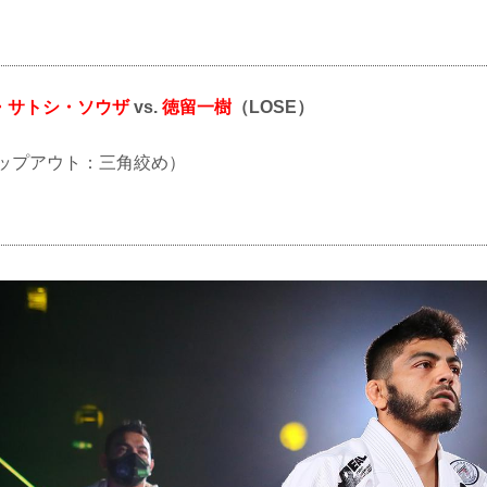
・サトシ・ソウザ
vs.
徳留一樹
（LOSE）
（タップアウト：三角絞め）