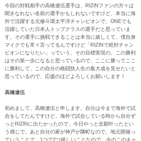
今回の対戦相手の高橋遼伍選手は、RIZINファンの方々は
聞きなれない名前の選手かもしれないですけど、本当に海
外で活躍する元修斗環太平洋チャンピオンで、ONEでも
活躍していた日本人トップクラスの選手だと思っていま
す。その選手に挑戦できることは本当に嬉しくて、僕自身
マイクでも常々言ってるんですけど「RIZINで絶対チャン
ピオンになりたい」っていう、その目標実現の、この勝利
はその第一歩になると思っているので、ここに勝ってここ
に勝利して、この自分の格闘技人生の集大成を見せたいと
思っているので、応援のほどよろしくお願いします！
高橋遼伍
初めまして、高橋遼伍と申します。自分は今まで海外で試
合をしてたんですけど、海外で試合している時から自分ず
っとRIZINに出たかったので、今日やっと念願叶ったとい
う感じで。あと自分の家が神戸が隣町なので、地元開催っ
ていうことで、1つで2つ嬉しいことなので、今のこのキャ