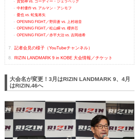
貴賢神 vs. コーディー・ジェラベック
中村優作 vs. アルマン・アシモフ
憂也 vs. 蛇鬼将矢
OPENING FIGHT／野田蒼 vs. 上村雄音
OPENING FIGHT／松山瞬 vs. 櫻井芯
OPENING FIGHT／赤平大治 vs. 吉岡雄希
記者会見の様子（YouTubeチャンネル）
RIZIN LANDMARK 9 in KOBE 大会情報／チケット
大会名が変更！3月はRIZIN LANDMARK 9、4月
はRIZIN.46へ