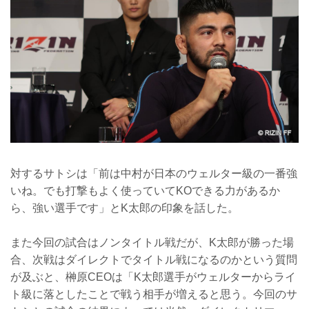
対するサトシは「前は中村が日本のウェルター級の一番強
いね。でも打撃もよく使っていてKOできる力があるか
ら、強い選手です」とK太郎の印象を話した。
また今回の試合はノンタイトル戦だが、K太郎が勝った場
合、次戦はダイレクトでタイトル戦になるのかという質問
が及ぶと、榊原CEOは「K太郎選手がウェルターからライ
ト級に落としたことで戦う相手が増えると思う。今回のサ