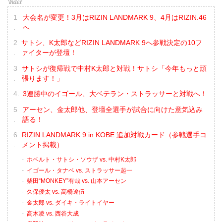
大会名が変更！3月はRIZIN LANDMARK 9、4月はRIZIN.46
へ
サトシ、K太郎などRIZIN LANDMARK 9へ参戦決定の10フ
ァイターが登壇！
サトシが復帰戦で中村K太郎と対戦！サトシ「今年もっと頑
張ります！」
3連勝中のイゴール、大ベテラン・ストラッサーと対戦へ！
アーセン、金太郎他、登壇全選手が試合に向けた意気込み
語る！
RIZIN LANDMARK 9 in KOBE 追加対戦カード（参戦選手コ
メント掲載）
ホベルト・サトシ・ソウザ vs. 中村K太郎
イゴール・タナベ vs. ストラッサー起一
柴田“MONKEY”有哉 vs. 山本アーセン
久保優太 vs. 高橋遼伍
金太郎 vs. ダイキ・ライトイヤー
高木凌 vs. 西谷大成