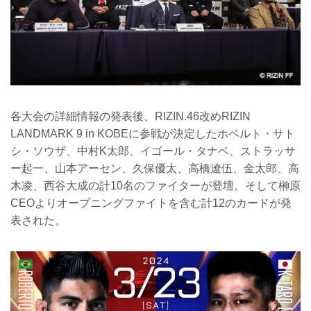
※開場・開始時間は決定次第RIZIN FFオ
フィシャルサイトにてご案内します。
会場
有明アリーナ
TOKYO ARIAKE ARENA｜「東...
各大会の詳細情報の発表後、RIZIN.46改めRIZIN
LANDMARK 9 in KOBEに参戦が決定したホベルト・サト
シ・ソウザ、中村K太郎、イゴール・タナベ、ストラッサ
ー起一、山本アーセン、久保優太、高橋遼伍、金太郎、高
木凌、西谷大成の計10名のファイターが登壇。そして榊原
CEOよりオープニングファイトを含む計12のカードが発
表された。