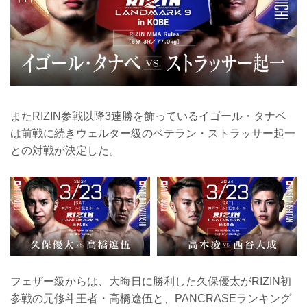
またRIZIN参戦以降3連勝を飾っているイゴール・タナベ
は前戦に続きウェルター級のベテラン・ストラッサー起一
との対戦が決定した。
フェザー級からは、大晦日に勝利した久保優太がRIZIN初
参戦の元修斗王者・高橋遼伍と、PANCRASEランキング