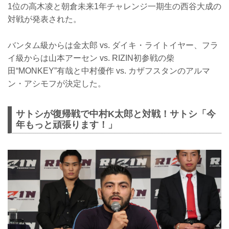
1位の高木凌と朝倉未来1年チャレンジ一期生の西谷大成の
対戦が発表された。
バンタム級からは金太郎 vs. ダイキ・ライトイヤー、フラ
イ級からは山本アーセン vs. RIZIN初参戦の柴
田“MONKEY”有哉と中村優作 vs. カザフスタンのアルマ
ン・アシモフが決定した。
サトシが復帰戦で中村K太郎と対戦！サトシ「今
年もっと頑張ります！」