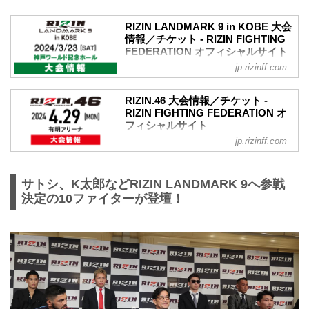
RIZIN LANDMARK 9 in KOBE 大会
情報／チケット - RIZIN FIGHTING
FEDERATION オフィシャルサイト
jp.rizinff.com
更新情報
【1/31更新】大会名変更のお知らせ
大会名が以下に変更となりました。
RIZIN.46 大会情報／チケット -
変更前：RIZIN.46
RIZIN FIGHTING FEDERATION オ
変更後：RIZIN LANDMARK 9 in KOBE
フィシャルサイト
POSTER
jp.rizinff.com
更新情報
RIZIN LANDMARK 9 in KOBE 大会概要
【1/31更新】大会名変更のお知らせ
開催日時
大会名が以下に変更となりました。
2024年3月23日（土）12:00開場（予定）/
サトシ、K太郎などRIZIN LANDMARK 9へ参戦
変更前：RIZIN.47
14:00開始（予定）
変更後：RIZIN.46
決定の10ファイターが登壇！
※開場・開始時間は予定です。決定次第
【1/18更新】開催日変更のお知らせ
RIZIN FFオフィシャルサイトにてご案内
RIZIN.47の開催日が以下に変更となりま
します。
した。
終了予定時間
変更前：5月6日（祝・月）
20:00〜21:00頃
変更後：4月29日（祝・月）
※試合内容、イベント進行によって終了
RIZIN.46 大会概要
予...
開催日時
2024年4月29日（祝・月）