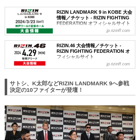
RIZIN LANDMARK 9 in KOBE 大会
情報／チケット - RIZIN FIGHTING
FEDERATION オフィシャルサイト
jp.rizinff.com
更新情報
【1/31更新】大会名変更のお知らせ
大会名が以下に変更となりました。
RIZIN.46 大会情報／チケット -
変更前：RIZIN.46
RIZIN FIGHTING FEDERATION オ
変更後：RIZIN LANDMARK 9 in KOBE
フィシャルサイト
POSTER
jp.rizinff.com
更新情報
RIZIN LANDMARK 9 in KOBE 大会概要
【1/31更新】大会名変更のお知らせ
開催日時
大会名が以下に変更となりました。
2024年3月23日（土）12:00開場（予定）/
サトシ、K太郎などRIZIN LANDMARK 9へ参戦
変更前：RIZIN.47
14:00開始（予定）
変更後：RIZIN.46
決定の10ファイターが登壇！
※開場・開始時間は予定です。決定次第
【1/18更新】開催日変更のお知らせ
RIZIN FFオフィシャルサイトにてご案内
RIZIN.47の開催日が以下に変更となりま
します。
した。
終了予定時間
変更前：5月6日（祝・月）
20:00〜21:00頃
変更後：4月29日（祝・月）
※試合内容、イベント進行によって終了
RIZIN.46 大会概要
予...
開催日時
2024年4月29日（祝・月）