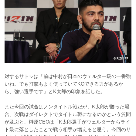
対するサトシは「前は中村が日本のウェルター級の一番強
いね。でも打撃もよく使っていてKOできる力があるか
ら、強い選手です」とK太郎の印象を話した。
また今回の試合はノンタイトル戦だが、K太郎が勝った場
合、次戦はダイレクトでタイトル戦になるのかという質問
が及ぶと、榊原CEOは「K太郎選手がウェルターからライ
ト級に落としたことで戦う相手が増えると思う。今回のサ