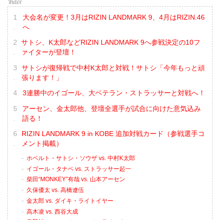
大会名が変更！3月はRIZIN LANDMARK 9、4月はRIZIN.46
へ
サトシ、K太郎などRIZIN LANDMARK 9へ参戦決定の10フ
ァイターが登壇！
サトシが復帰戦で中村K太郎と対戦！サトシ「今年もっと頑
張ります！」
3連勝中のイゴール、大ベテラン・ストラッサーと対戦へ！
アーセン、金太郎他、登壇全選手が試合に向けた意気込み
語る！
RIZIN LANDMARK 9 in KOBE 追加対戦カード（参戦選手コ
メント掲載）
ホベルト・サトシ・ソウザ vs. 中村K太郎
イゴール・タナベ vs. ストラッサー起一
柴田“MONKEY”有哉 vs. 山本アーセン
久保優太 vs. 高橋遼伍
金太郎 vs. ダイキ・ライトイヤー
高木凌 vs. 西谷大成