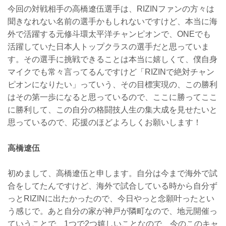
今回の対戦相手の高橋遼伍選手は、RIZINファンの方々は
聞きなれない名前の選手かもしれないですけど、本当に海
外で活躍する元修斗環太平洋チャンピオンで、ONEでも
活躍していた日本人トップクラスの選手だと思っていま
す。その選手に挑戦できることは本当に嬉しくて、僕自身
マイクでも常々言ってるんですけど「RIZINで絶対チャン
ピオンになりたい」っていう、その目標実現の、この勝利
はその第一歩になると思っているので、ここに勝ってここ
に勝利して、この自分の格闘技人生の集大成を見せたいと
思っているので、応援のほどよろしくお願いします！
高橋遼伍
初めまして、高橋遼伍と申します。自分は今まで海外で試
合をしてたんですけど、海外で試合している時から自分ず
っとRIZINに出たかったので、今日やっと念願叶ったとい
う感じで。あと自分の家が神戸が隣町なので、地元開催っ
ていうことで、1つで2つ嬉しいことなので、今のこのキャ