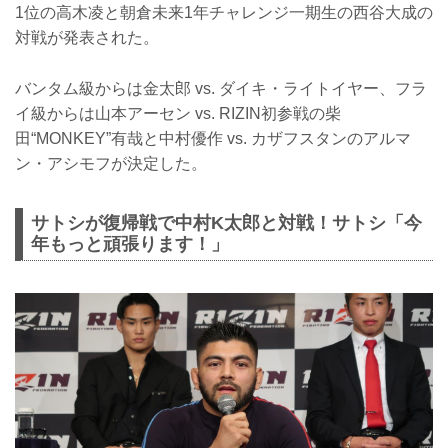
1位の高木凌と朝倉未来1年チャレンジ一期生の西谷大成の
対戦が発表された。
バンタム級からは金太郎 vs. ダイキ・ライトイヤー、フラ
イ級からは山本アーセン vs. RIZIN初参戦の柴
田“MONKEY”有哉と中村優作 vs. カザフスタンのアルマ
ン・アシモフが決定した。
サトシが復帰戦で中村K太郎と対戦！サトシ「今
年もっと頑張ります！」