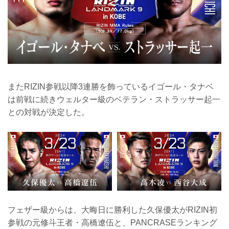
またRIZIN参戦以降3連勝を飾っているイゴール・タナベ
は前戦に続きウェルター級のベテラン・ストラッサー起一
との対戦が決定した。
フェザー級からは、大晦日に勝利した久保優太がRIZIN初
参戦の元修斗王者・高橋遼伍と、PANCRASEランキング