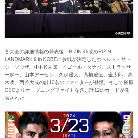
※開場・開始時間は決定次第RIZIN FFオ
フィシャルサイトにてご案内します。
会場
有明アリーナ
TOKYO ARIAKE ARENA｜「東...
各大会の詳細情報の発表後、RIZIN.46改めRIZIN
LANDMARK 9 in KOBEに参戦が決定したホベルト・サト
シ・ソウザ、中村K太郎、イゴール・タナベ、ストラッサ
ー起一、山本アーセン、久保優太、高橋遼伍、金太郎、高
木凌、西谷大成の計10名のファイターが登壇。そして榊原
CEOよりオープニングファイトを含む計12のカードが発
表された。