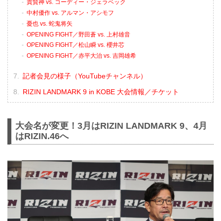
貴賢神 vs. コーディー・ジェラベック
中村優作 vs. アルマン・アシモフ
憂也 vs. 蛇鬼将矢
OPENING FIGHT／野田蒼 vs. 上村雄音
OPENING FIGHT／松山瞬 vs. 櫻井芯
OPENING FIGHT／赤平大治 vs. 吉岡雄希
記者会見の様子（YouTubeチャンネル）
RIZIN LANDMARK 9 in KOBE 大会情報／チケット
大会名が変更！3月はRIZIN LANDMARK 9、4月
はRIZIN.46へ