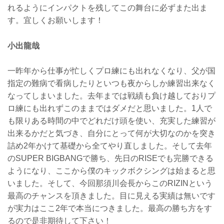
れるようにインパクトを残してこの舞台に必ずまた出ま
す。宜しくお願いします！
小出龍哉
一昨年から仕事が忙しくプロ練にも出れなくなり、父が国
指定の難病で看病したりといつも夜からしか練習出来なく
なってしまいました。去年までは戦績も負け越しておりプ
ロ練にも出れずこのままではダメだと思いました。1人で
も限りある時間の中でどれだけ頭を使い、充実した練習が
出来るかだと気づき、自分にとって何が大切なのかを突き
詰め2年かけて基礎から全てやり直しました。そして去年
のSUPER BIGBANGで勝ち、先日のRISEでも完勝できる
ようになり、ここから僕のキックボクシングは始まると思
いました。そして、今回那須川会長からこのRIZINという
最高のチャンスを頂きました。目に見える実績は無いです
が実力はここ2年で本当につきました。最高の勝ち方をす
るので是非期待して下さい！