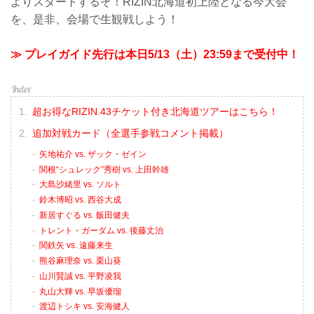
よりスタートするぞ！RIZIN北海道初上陸となる今大会
を、是非、会場で生観戦しよう！
≫ プレイガイド先行は本日5/13（土）23:59まで受付中！
超お得なRIZIN.43チケット付き北海道ツアーはこちら！
追加対戦カード（全選手参戦コメント掲載）
矢地祐介 vs. ザック・ゼイン
関根“シュレック”秀樹 vs. 上田幹雄
大島沙緒里 vs. ソルト
鈴木博昭 vs. 西谷大成
新居すぐる vs. 飯田健夫
トレント・ガーダム vs. 後藤丈治
関鉄矢 vs. 遠藤来生
熊谷麻理奈 vs. 栗山葵
山川賢誠 vs. 平野凌我
丸山大輝 vs. 早坂優瑠
渡辺トシキ vs. 安海健人