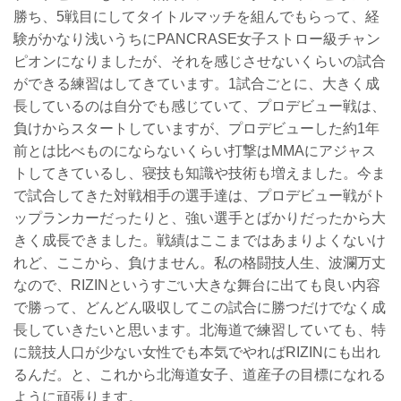
勝ち、5戦目にしてタイトルマッチを組んでもらって、経
験がかなり浅いうちにPANCRASE女子ストロー級チャン
ピオンになりましたが、それを感じさせないくらいの試合
ができる練習はしてきています。1試合ごとに、大きく成
長しているのは自分でも感じていて、プロデビュー戦は、
負けからスタートしていますが、プロデビューした約1年
前とは比べものにならないくらい打撃はMMAにアジャス
トしてきているし、寝技も知識や技術も増えました。今ま
で試合してきた対戦相手の選手達は、プロデビュー戦がト
ップランカーだったりと、強い選手とばかりだったから大
きく成長できました。戦績はここまではあまりよくないけ
れど、ここから、負けません。私の格闘技人生、波瀾万丈
なので、RIZINというすごい大きな舞台に出ても良い内容
で勝って、どんどん吸収してこの試合に勝つだけでなく成
長していきたいと思います。北海道で練習していても、特
に競技人口が少ない女性でも本気でやればRIZINにも出れ
るんだ。と、これから北海道女子、道産子の目標になれる
ように頑張ります。