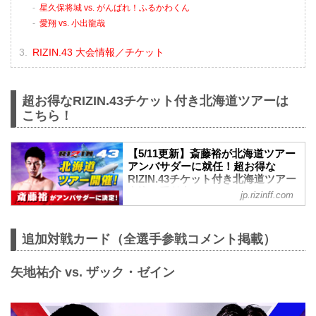
星久保将城 vs. がんばれ！ふるかわくん
愛翔 vs. 小出龍哉
RIZIN.43 大会情報／チケット
超お得なRIZIN.43チケット付き北海道ツアーは
こちら！
【5/11更新】斎藤裕が北海道ツアー
アンバサダーに就任！超お得な
RIZIN.43チケット付き北海道ツアー
申込み受付中！ - RIZIN FIGHTING
jp.rizinff.com
FEDERATION オフィシャルサイト
4月28日（金）12時より大好評の超お得な
RIZIN.43チケット付き北海道ツアーの一
追加対戦カード（全選手参戦コメント掲載）
般申込みがスタートするぞ！
この北海道ツアーは、チケット、航空
矢地祐介 vs. ザック・ゼイン
券、宿泊に加え、限定パスやTシャツなど
の特別ノベルティ、そしてRIZINファイタ
ーの参加が決まっている前夜祭やアフタ