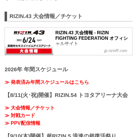
RIZIN.43 大会情報／チケット
RIZIN.43 大会情報 - RIZIN
FIGHTING FEDERATION オフィシ
ャルサイト
jp.rizinff.com
MOVIE
【RIZIN.43】クレベル・コイケ vs. 鈴木
千裕 - フェザー級タイトルマッチ決定
2026年 年間スケジュール
youtu.be
RIZIN.43 大会概要
開催日時
≫ 発表済み年間スケジュールはこちら
2023年6月24日（土）12:30開場（予定）/
14:00開始（予定）
【8/11(火･祝)開催】RIZIN.54 トヨタアリーナ大会
※開場・開始時間は予定です。決定次第
RIZIN FFオフィシャルサイトにてご案内
≫ 大会情報／チケット
します。
≫ 対戦カード
終了予定時間
19:00〜20:00頃
≫ PPV配信情報
※試合内容、イベント進行によって終了
予定時間が前後することがありますので
【9/10(木)開催】超RIZIN.5 浪速の超復活祭り