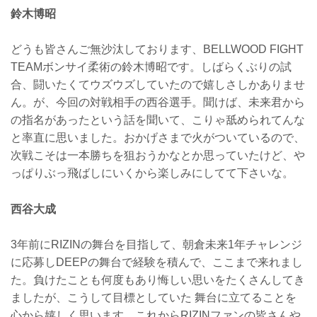
鈴木博昭
どうも皆さんご無沙汰しております、BELLWOOD FIGHT
TEAMボンサイ柔術の鈴木博昭です。しばらくぶりの試
合、闘いたくてウズウズしていたので嬉しさしかありませ
ん。が、今回の対戦相手の西谷選手。聞けば、未来君から
の指名があったという話を聞いて、こりゃ舐められてんな
と率直に思いました。おかげさまで火がついているので、
次戦こそは一本勝ちを狙おうかなとか思っていたけど、や
っぱりぶっ飛ばしにいくから楽しみにしてて下さいな。
西谷大成
3年前にRIZINの舞台を目指して、朝倉未来1年チャレンジ
に応募しDEEPの舞台で経験を積んで、ここまで来れまし
た。負けたことも何度もあり悔しい思いをたくさんしてき
ましたが、こうして目標としていた 舞台に立てることを
心から嬉しく思います。これからRIZINファンの皆さんや