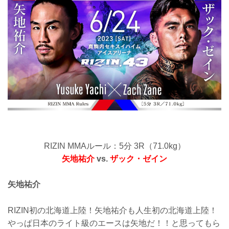
ーパーティーなどイベント参加権などが
付いてくるぞ！
超お得な北海道ツアーは限定140名のみ予
約可能となっている！気になる方はお早
めに予約しよう！
【5/11更新】斎藤裕が北海道ツアーアン
バサダーに就任！
4月に開催されたFEDEL...
RIZIN MMAルール：5分 3R（71.0kg）
矢地祐介
vs.
ザック・ゼイン
矢地祐介
RIZIN初の北海道上陸！矢地祐介も人生初の北海道上陸！
やっぱ日本のライト級のエースは矢地だ！！と思ってもら