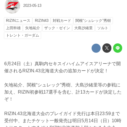
2023-05-13
RIZINニュース
RIZIN43
対戦カード
関根“シュレック”秀樹
上田幹雄
矢地祐介
ザック・ゼイン
大島沙緒里
ソルト
トレント・ガーダム
6月24日（土）真駒内セキスイハイムアイスアリーナで開
催されるRIZIN.43北海道大会の追加カードが決定！
矢地祐介、関根“シュレック”秀樹、大島沙緒里等の参戦に
加え、RIZIN初参戦17選手を含む、計13カードが決定した
ぞ！
RIZIN.43北海道大会のプレイガイド先行は本日23:59まで
受付中、またチケット一般発売は明日5月14日（日）10時