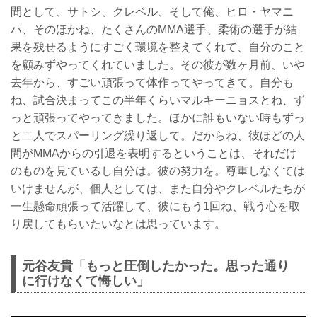
間として、サトシ、クレベル、そして俺、ヒロ・ヤマニ
ハ、そのほかね、たくさんのMMA選手、柔術の選手が結
果を残せるようにすごく環境を整えてくれて、自分のこと
を顧みずやってくれていました。その彼が数ヶ月前、いや
去年から、すごい頑張って体作ってやってきて。自分も
ね、試合決まってこの半年くらいマルキーニョスとね、ず
っと頑張ってやってきました。ほかに誰もいない時もずっ
と二人でスパーリング繰り返して。だからね、彼ほどの人
間がMMAからの引退を表明するということは、それだけ
のものを見ているし自分は。彼の努力を。尊重しなくては
いけませんが、個人としては、また自分やクレベルたちが
一生懸命頑張って活躍して、彼にもう1回ね、戦う心を取
り戻してもらいたいなとは思っています。
元谷友貴「もっと圧倒したかった。思った通り
に行けなくて悔しい」