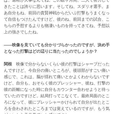
ぱ、過程が大事なんでね。この数ヶ月間、二人で努力して
きたことは誇りに思います。そしてね、スダリオ選手。ま
あ自分もね、前回の貴賢神戦からだいぶ打撃もうまくなっ
て自信もつけたんですけど、彼のね、前回までの試合、こ
ちらの予想するよりも物凄いものを持ってきてね、予想以
上の強さでしたね。
——映像を見ていても分かりづらかったのですが、決め手
となった打撃はどの辺りに当たったのでしょうか？
関根
映像で分からないくらい彼の打撃はシャープだった
んですけど、今自分の痛いところが、後頭部がすごい痛い
感じで、これは、脳が揺れて痛いとかよくわからないです
けど、自分も、おそらく彼のプレッシャー、彼ね、打撃の
彼の距離になった時に自分もカウンター合わせようと待っ
ていたのですけど。結局打ってこなくて。最終局面のとこ
ろになって、彼にプレッシャーかけられて自分が出たとこ
ろを合わされたところまでは覚えているのですが、もう気