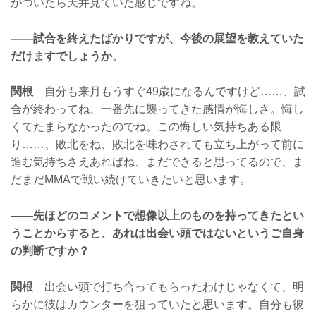
がついたら天井見ていた感じですね。
——試合を終えたばかりですが、今後の展望を教えていた
だけますでしょうか。
関根
自分も来月もうすぐ49歳になるんですけど……、試
合が終わってね、一番先に襲ってきた感情が悔しさ。悔し
くてたまらなかったのでね。この悔しい気持ちある限
り……、敗北をね、敗北を味わされても立ち上がって前に
進む気持ちさえあればね、まだできると思ってるので、ま
だまだMMAで戦い続けていきたいと思います。
——先ほどのコメントで想像以上のものを持ってきたとい
うことからすると、あれは出会い頭ではないというご自身
の判断ですか？
関根
出会い頭で打ち合ってもらったわけじゃなくて、明
らかに彼はカウンターを狙っていたと思います。自分も彼