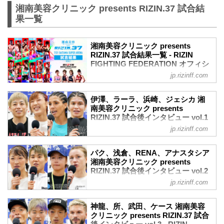
湘南美容クリニック presents RIZIN.37 試合結
果一覧
湘南美容クリニック presents
RIZIN.37 試合結果一覧 - RIZIN
FIGHTING FEDERATION オフィシ
ャルサイト
jp.rizinff.com
第15試合 RIZIN WORLD GP2022 スーパ
ーアトム級トーナメント 1回戦／伊澤星
伊澤、ラーラ、浜崎、ジェシカ 湘
花 vs. ラーラ・フォントーラ
南美容クリニック presents
RIZIN MMAトーナメントルール：5分
RIZIN.37 試合後インタビュー vol.1
3R（49.0kg）
- RIZIN FIGHTING FEDERATION
jp.rizinff.com
（WIN）伊澤星花 vs. ラーラ・フォント
オフィシャルサイト
ーラ（LOSE）
7月31日（日）さいたまスーパーアリーナ
1R 3分47秒 SUB（タップアウト：フロン
パク、浅倉、RENA、アナスタシア
にて開催された湘南美容クリニック
湘南美容クリニック presents
トチョーク）
presents RIZIN.37の出場選手たちの試合
RIZIN.37 試合後インタビュー vol.2
≫ 試合結果詳細
後インタビューを公開！
- RIZIN FIGHTING FEDERATION
第14試合 RIZIN WORLD GP2022 スーパ
jp.rizinff.com
伊澤星花「2回戦も完全決着で勝って、ジ
オフィシャルサイト
ーアトム級トーナメント 1回戦／浜崎朱
ョシカクの面白さ強さを見せたい」
加 vs. ジェシカ・アギラー
7月31日（日）さいたまスーパーアリーナ
伊澤星花 試合後インタビュー / 湘南美容
神龍、所、武田、ケース 湘南美容
RIZIN MMAトーナメントルー...
にて開催された湘南美容クリニック
クリニック presents RIZIN.37
クリニック presents RIZIN.37 試合
presents RIZIN.37の出場選手たちの試合