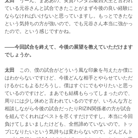
太田
うーん、まああの、実質バンタム級四天王と言われ
ている元谷さんと試合できたことがまず今後の良い経験に
ならなければいけないと思っていますし。もっとできたな
という気持ちの方が強いので。でも元谷さん本当に強かっ
たので。という感じですかね。
——今回試合を終えて、今後の展望を教えていただけます
でしょうか。
太田
この、僕の試合がどういう風な印象を与えたか僕に
はわからないですけど、今後どんな相手とやらせていただ
けるかにもよるだろうし。僕はすぐにでもやりたいと思っ
ているのですけど。まあでも結構もらってしまったので、
周りには少し休めと言われているのですが、いろんな方と
相談しながら今後の試合だったりRIZIN関係者の方が試合
を組んでくれればベストを尽くすだけですし。本当に今回
負けてしまいましたけども、全然諦めていないので。トッ
プになりたいという気持ちは変わらないので。どんどんト