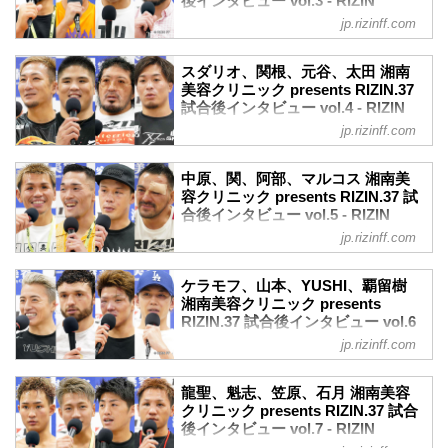
後インタビュー vol.3 - RIZIN
youtu.be
後インタビューを公開！
FIGHTING FEDERATION オフィシ
——試合後の率直な感想をお聞かせいた
jp.rizinff.com
パク・シウ「（2回戦も）提示された相手
ャルサイト
だけますか？
とやるだけ、全力で戦いたい」
伊澤 そうですね。すごい安心しました！
7月31日（日）さいたまスーパーアリーナ
パク・シウ 試合後インタビュー / 湘南美
スダリオ、関根、元谷、太田 湘南
——その後の泣きじゃくっている場面が
にて開催された湘南美容クリニック
容クリニック presents RIZIN.37
美容クリニック presents RIZIN.37
印象的でした。安心感から来たもので...
presents RIZIN.37の出場選手たちの試合
試合後インタビュー vol.4 - RIZIN
youtu.be
後インタビューを公開！
FIGHTING FEDERATION オフィシ
——試合後の率直な感想をお聞かせいた
jp.rizinff.com
神龍誠「圧倒的に勝たなくちゃいけない
ャルサイト
だけますか？
試合で、ダメなところを出してしまっ
パク 試合に勝利できて気分は良いですが
7月31日（日）さいたまスーパーアリーナ
た」
中原、関、阿部、マルコス 湘南美
カンナ選手と仲が良いのでちょっと胸が
にて開催された湘南美容クリニック
神龍誠 試合後インタビュー / 湘南美容ク
容クリニック presents RIZIN.37 試
痛いです。
presents RIZIN.37の出場選手たちの試合
合後インタビュー vol.5 - RIZIN
リニック presents RIZIN.37
——公開計量やリング上で日...
後インタビューを公開！
FIGHTING FEDERATION オフィシ
youtu.be
jp.rizinff.com
スダリオ剛「海外勢と面白いカードを組
ャルサイト
——試合後の率直な感想をお聞かせいた
んでもらえたら」
だけますか？
7月31日（日）さいたまスーパーアリーナ
スダリオ剛 試合後インタビュー / 湘南美
ケラモフ、山本、YUSHI、覇留樹
神龍 うーん。“やってしまったな” ってい
にて開催された湘南美容クリニック
容クリニック presents RIZIN.37
湘南美容クリニック presents
う。全然発言に見合った強さを見せられ
presents RIZIN.37の出場選手たちの試合
RIZIN.37 試合後インタビュー vol.6
youtu.be
なかったなって。本当に反省して...
後インタビューを公開！
- RIZIN FIGHTING FEDERATION
——試合後の率直な感想をお聞かせいた
jp.rizinff.com
中原由貴「1回決まっていた試合をやりた
オフィシャルサイト
だけますか？
い。憂流迦選手に勝つことで一皮剥ける
スダリオ やっと試合できて。いい結果で
7月31日（日）さいたまスーパーアリーナ
と思う」
龍聖、魁志、笠原、石月 湘南美容
終われて、ホッとしています。
にて開催された湘南美容クリニック
中原由貴 試合後インタビュー / 湘南美容
クリニック presents RIZIN.37 試合
——試合後には笑顔も見られました。安
presents RIZIN.37の出場選手たちの試合
後インタビュー vol.7 - RIZIN
クリニック presents RIZIN.37
心しました気持ちが...
後インタビューを公開！
FIGHTING FEDERATION オフィシ
youtu.be