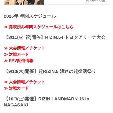
jp.rizinff.com
ヴガール・ケラモフ「本当に良い試合を
ャルサイト
——試合後の率直な感想をお聞かせいた
できたことに感謝」
だけますか？
7月31日（日）さいたまスーパーアリーナ
ヴガール・ケラモフ 試合後インタビュー
中原 関選手カッコいいなと、男として尊
にて開催された湘南美容クリニック
2026年 年間スケジュール
/ 湘南美容クリニック presents RIZIN.37
敬します。タフすぎますね、あれは。
presents RIZIN.37の出場選手たちの試合
youtu.be
——最後の打ち合いの場面...
後インタビューを公開！
≫ 発表済み年間スケジュールはこちら
——試合後の率直な感想をお聞かせいた
龍聖「もっと練習して強くなってまたこ
だけますか？
の舞台に戻って来れたら」
ケラモフ 皆さんこんにちは。とてもいい
【8/11(火･祝)開催】RIZIN.54 トヨタアリーナ大会
龍聖 試合後インタビュー / 湘南美容クリ
試合だったと思います。私はもっと早く
ニック presents RIZIN.37
勝てると思ってたんですが。とはいえ全
≫ 大会情報／チケット
youtu.be
てのラ...
——試合後の率直な感想をお聞かせいた
≫ 対戦カード
だけますか？
≫ PPV配信情報
龍聖「やっちゃったなー」という感じで
す。
【9/10(木)開催】超RIZIN.5 浪速の超復活祭り
——その点では、試合前に「圧勝してボ
コボコにしてスカ勝ちしたい」と言って
≫ 大会情報／チケット
いた部分、...
≫ 対戦カード
【10/3(土)開催】RIZIN LANDMARK 16 in
NAGASAKI