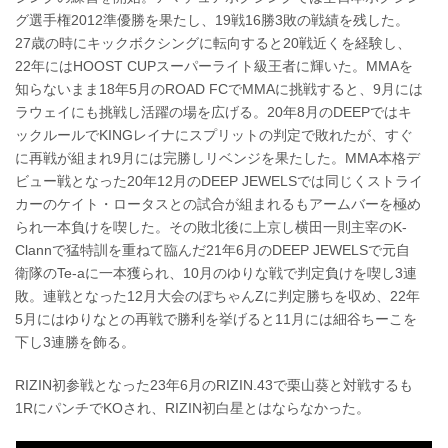
グ選手権2012準優勝を果たし、19戦16勝3敗の戦績を残した。
27歳の時にキックボクシングに転向すると20戦近くを経験し、
22年にはHOOST CUPスーパーライト級王者に輝いた。MMAを
知らないまま18年5月のROAD FCでMMAに挑戦すると、9月には
ラウェイにも挑戦し活躍の場を広げる。20年8月のDEEPではキ
ックルールでKINGレイナにスプリットの判定で敗れたが、すぐ
に再戦が組まれ9月には完勝しリベンジを果たした。MMA本格デ
ビュー戦となった20年12月のDEEP JEWELSでは同じくストライ
カーのケイト・ロータスとの試合が組まれるもアームバーを極め
られ一本負けを喫した。その敗北後に上京し横田一則主宰のK-
Clannで猛特訓を重ねて臨んだ21年6月のDEEP JEWELSで元自
衛隊のTe-aに一本獲られ、10月のゆりな戦で判定負けを喫し3連
敗。連戦となった12月大会のぽちゃんZに判定勝ちを収め、22年
5月にはゆりなとの再戦で勝利を挙げると11月には細谷ちーこを
下し3連勝を飾る。
RIZIN初参戦となった23年6月のRIZIN.43で栗山葵と対戦するも
1RにパンチでKOされ、RIZIN初白星とはならなかった。