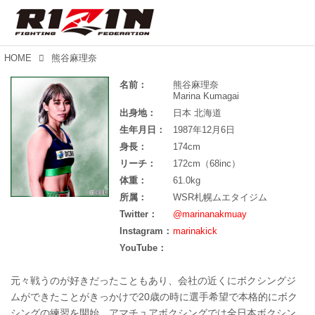
HOME
熊谷麻理奈
名前：
熊谷麻理奈
Marina Kumagai
出身地：
日本 北海道
生年月日：
1987年12月6日
身長：
174cm
リーチ：
172cm（68inc）
体重：
61.0kg
所属：
WSR札幌ムエタイジム
Twitter：
@marinanakmuay
Instagram：
marinakick
YouTube：
元々戦うのが好きだったこともあり、会社の近くにボクシングジ
ムができたことがきっかけで20歳の時に選手希望で本格的にボク
シングの練習を開始。アマチュアボクシングでは全日本ボクシン