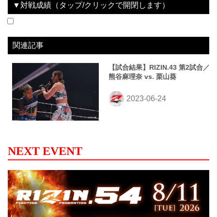
▼対戦成績（タップ/クリックで開閉します）
2023.06.24
RIZIN.43
LOSE
vs
栗山葵
1R 2分48秒 KO（スタンドパンチ）
関連記事
【試合結果】RIZIN.43 第2試合／
熊谷麻理奈 vs. 栗山葵
NEXT EVENT