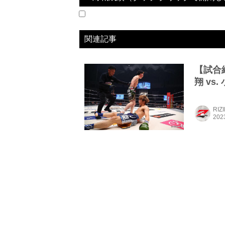
2023.06.24
RIZIN.43
LOSE
vs
愛翔
関連記事
【試合結
翔 vs
RIZ