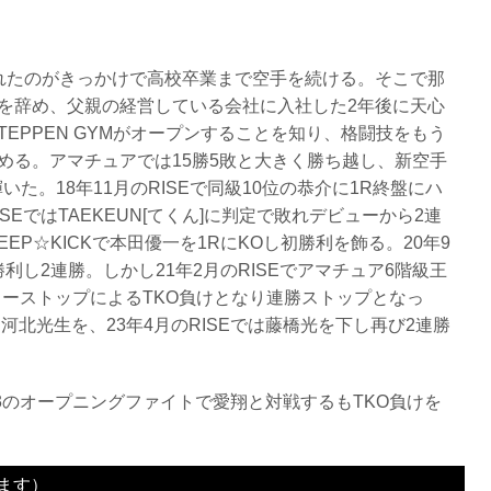
れたのがきっかけで高校卒業まで空手を続ける。そこで那
を辞め、父親の経営している会社に入社した2年後に天心
EPPEN GYMがオープンすることを知り、格闘技をもう
める。アマチュアでは15勝5敗と大きく勝ち越し、新空手
勝に輝いた。18年11月のRISEで同級10位の恭介に1R終盤にハ
SEではTAEKEUN[てくん]に判定で敗れデビューから2連
EP☆KICKで本田優一を1RにKOし初勝利を飾る。20年9
も勝利し2連勝。しかし21年2月のRISEでアマチュア6階級王
リーストップによるTKO負けとなり連勝ストップとなっ
河北光生を、23年4月のRISEでは藤橋光を下し再び2連勝
IN.43のオープニングファイトで愛翔と対戦するもTKO負けを
ます）