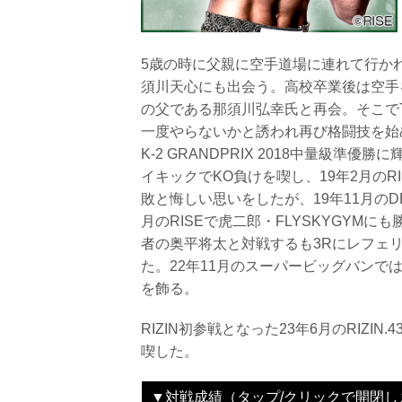
5歳の時に父親に空手道場に連れて行か
須川天心にも出会う。高校卒業後は空手
の父である那須川弘幸氏と再会。そこでT
一度やらないかと誘われ再び格闘技を始
K-2 GRANDPRIX 2018中量級準優
イキックでKO負けを喫し、19年2月のRI
敗と悔しい思いをしたが、19年11月のDE
月のRISEで虎二郎・FLYSKYGYMに
者の奥平将太と対戦するも3Rにレフェ
た。22年11月のスーパービッグバンでは
を飾る。
RIZIN初参戦となった23年6月のRIZ
喫した。
▼対戦成績（タップ/クリックで開閉し