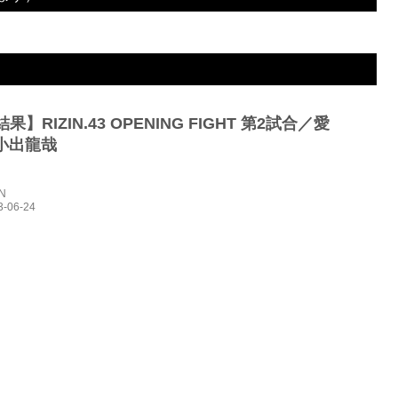
1R 0分55秒 TKO（レフェリーストップ：スタンドパンチ）
果】RIZIN.43 OPENING FIGHT 第2試合／愛
. 小出龍哉
IN