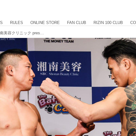
US
RULES
ONLINE STORE
FAN CLUB
RIZIN 100 CLUB
CO
The Battle Cats presents 超RIZIN / 湘南美容クリニック presents RIZIN.38 計量結果