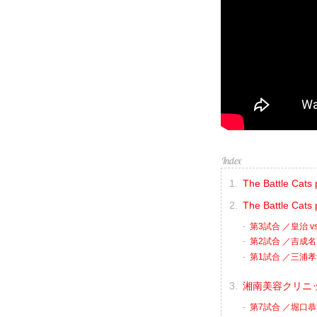
The Battle C
The Battle Cats
第3試合 ／皇治 vs
第2試合 ／吉成名
第1試合 ／三浦孝
湘南美容クリニック p
第7試合 ／堀口恭司