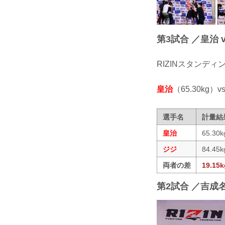
第3試合 ／皇治 v
RIZINスタンデ
皇治
（65.30kg）vs
選手名
計量結
皇治
65.30k
ジジ
84.45k
両者の差
19.15k
第2試合 ／吉成