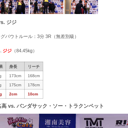
s. ジジ
ィングバウトルール：3分 3R（無差別級）
.
ジジ
（84.45kg）
果
身長
リーチ
g
173cm
168cm
g
175cm
178cm
g
2cm
10cm
名高 vs. バンダサック・ソー・トラクンペット