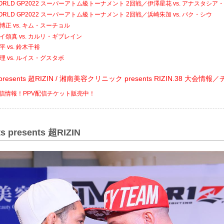
 WORLD GP2022 スーパーアトム級トーナメント 2回戦／伊澤星花 vs. アナスタシ
 WORLD GP2022 スーパーアトム級トーナメント 2回戦／浜崎朱加 vs. パク・シウ
博正 vs. キム・スーチョル
イ頌真 vs. カルリ・ギブレイン
 vs. 鈴木千裕
理 vs. ルイス・グスタボ
ats presents 超RIZIN / 湘南美容クリニック presents RIZIN.38 大会情
V配信情報！PPV配信チケット販売中！
ts presents 超RIZIN