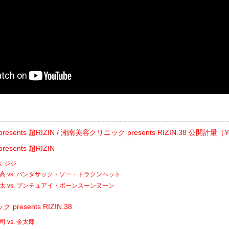
ats presents 超RIZIN / 湘南美容クリニック presents RIZIN.38 公開計量（
 presents 超RIZIN
. ジジ
高 vs. バンダサック・ソー・トラクンペット
太 vs. ブンチュアイ・ポーンスーンヌーン
resents RIZIN.38
 vs. 金太郎