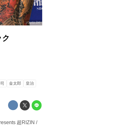
youtu.be
ニック
恭司
金太郎
皇治
ts 超RIZIN /