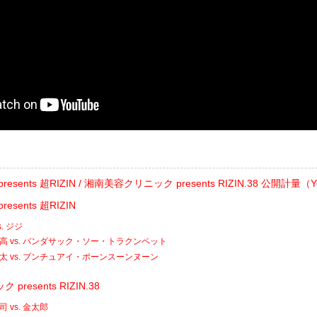
ats presents 超RIZIN / 湘南美容クリニック presents RIZIN.38 公開計量（
 presents 超RIZIN
. ジジ
高 vs. バンダサック・ソー・トラクンペット
太 vs. ブンチュアイ・ポーンスーンヌーン
resents RIZIN.38
 vs. 金太郎