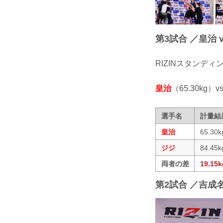
第3試合 ／皇治 v
RIZINスタンデ
皇治
（65.30kg）vs
選手名
計量結
皇治
65.30k
ジジ
84.45k
両者の差
19.15k
第2試合 ／吉成