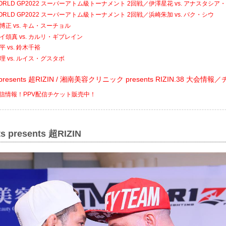
 WORLD GP2022 スーパーアトム級トーナメント 2回戦／伊澤星花 vs. アナスタシ
 WORLD GP2022 スーパーアトム級トーナメント 2回戦／浜崎朱加 vs. パク・シウ
博正 vs. キム・スーチョル
イ頌真 vs. カルリ・ギブレイン
 vs. 鈴木千裕
理 vs. ルイス・グスタボ
ats presents 超RIZIN / 湘南美容クリニック presents RIZIN.38 大会情
V配信情報！PPV配信チケット販売中！
ts presents 超RIZIN