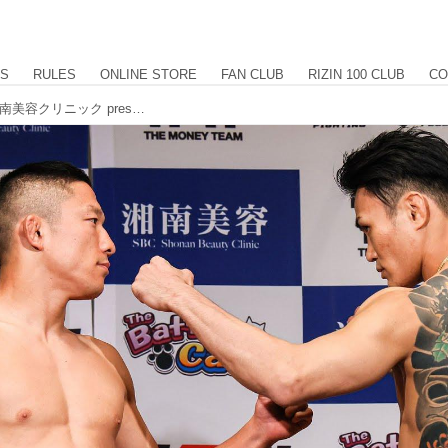
US
RULES
ONLINE STORE
FAN CLUB
RIZIN 100 CLUB
CO
The Battle Cats presents 超RIZIN / 湘南美容クリニック presents RIZIN.38 計量結果