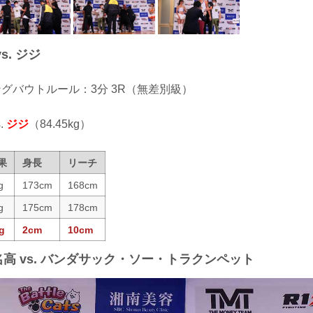
s. ジジ
ィングバウトルール：3分 3R（無差別級）
.
ジジ
（84.45kg）
果
身長
リーチ
g
173cm
168cm
g
175cm
178cm
g
2cm
10cm
名高 vs. バンダサック・ソー・トラクンペット