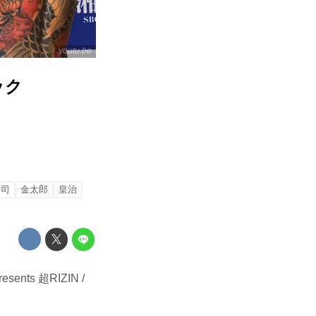
youtu.be
ニック
恭司
金太郎
皇治
ts 超RIZIN /