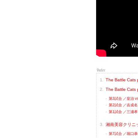
The Battle C
The Battle Cats
第3試合 ／皇治 vs
第2試合 ／吉成名
第1試合 ／三浦孝
湘南美容クリニック p
第7試合 ／堀口恭司