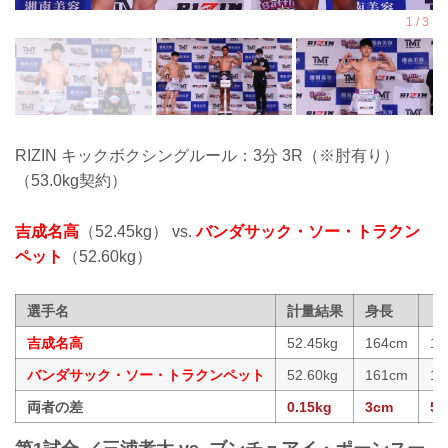
RIZIN キックボクシングルール：3分 3R（※肘有り）
（53.0kg契約）
吉成名高
（52.45kg） vs.
バンダサック・ソー・トラクン
ペット
（52.60kg）
選手名
計量結果
身長
リ
吉成名高
52.45kg
164cm
16
バンダサック・ソー・トラクンペット
52.60kg
161cm
16
両者の差
0.15kg
3cm
5