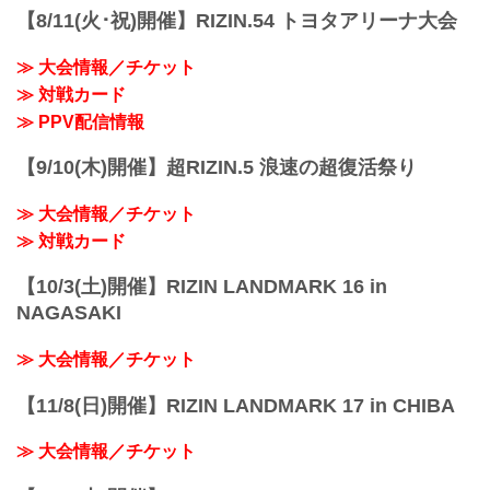
スで、The Battle Cats presents 超RIZIN /
予定時間が前後することがありますので
【8/11(火･祝)開催】RIZIN.54 トヨタアリーナ大会
湘南美容クリニック presents RIZIN.38
ご...
を、全試合リアルタイムで視聴しよう！
≫ 大会情報／チケット
事前番組 / PPV配信スケジュール一覧
事前番組...
≫ 対戦カード
≫ PPV配信情報
【9/10(木)開催】超RIZIN.5 浪速の超復活祭り
≫ 大会情報／チケット
≫ 対戦カード
【10/3(土)開催】RIZIN LANDMARK 16 in
NAGASAKI
≫ 大会情報／チケット
【11/8(日)開催】RIZIN LANDMARK 17 in CHIBA
≫ 大会情報／チケット