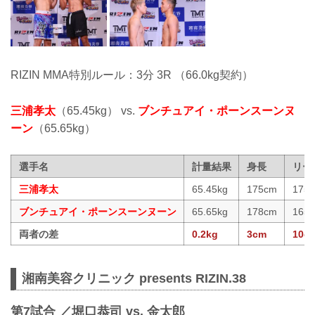
RIZIN MMA特別ルール：3分 3R （66.0kg契約）
三浦孝太
（65.45kg） vs.
ブンチュアイ・ポーンスーンヌ
ーン
（65.65kg）
選手名
計量結果
身長
リー
三浦孝太
65.45kg
175cm
175
ブンチュアイ・ポーンスーンヌーン
65.65kg
178cm
165
両者の差
0.2kg
3cm
10c
湘南美容クリニック presents RIZIN.38
第7試合 ／堀口恭司 vs. 金太郎