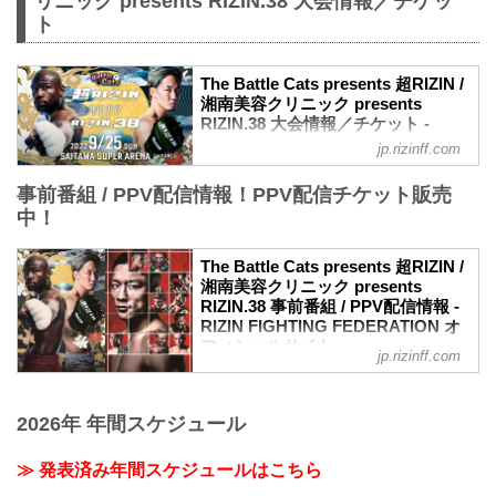
リニック presents RIZIN.38 大会情報／チケッ
ト
The Battle Cats presents 超RIZIN /
湘南美容クリニック presents
RIZIN.38 大会情報／チケット -
RIZIN FIGHTING FEDERATION オ
jp.rizinff.com
フィシャルサイト
事前番組 / PPV配信情報！PPV配信チケット販売
大会概要
名称
中！
The Battle Cats presents 超RIZIN / 湘南
美容クリニック presents RIZIN.38
The Battle Cats presents 超RIZIN /
日時
湘南美容クリニック presents
2022年9月25日（日）10:30開場 / 12:00開
RIZIN.38 事前番組 / PPV配信情報 -
始
RIZIN FIGHTING FEDERATION オ
※RIZIN.38は超RIZIN終了後、1時間の休
フィシャルサイト
jp.rizinff.com
憩を挟んで開始いたします。尚15:00開始
9月25日（日）さいたまスーパーアリーナ
予定ですが、イベントの進行により前後
にて開催されるThe Battle Cats presents
する場合がございます。予めご了承くだ
超RIZIN / 湘南美容クリニック presents
2026年 年間スケジュール
さい。
RIZIN.38の事前番組、各配信サービスの
終了予定時間
PPV配信チケット情報をまとめたぞ！
20:00〜21:00頃
≫ 発表済み年間スケジュールはこちら
会場に来れない方はお好きな配信サービ
※試合内容、イベント進行によって終了