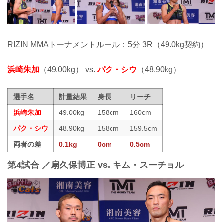
RIZIN MMAトーナメントルール：5分 3R（49.0kg契約）
浜崎朱加
（49.00kg） vs.
パク・シウ
（48.90kg）
選手名
計量結果
身長
リーチ
浜崎朱加
49.00kg
158cm
160cm
パク・シウ
48.90kg
158cm
159.5cm
両者の差
0.1kg
0cm
0.5cm
第4試合 ／扇久保博正 vs. キム・スーチョル