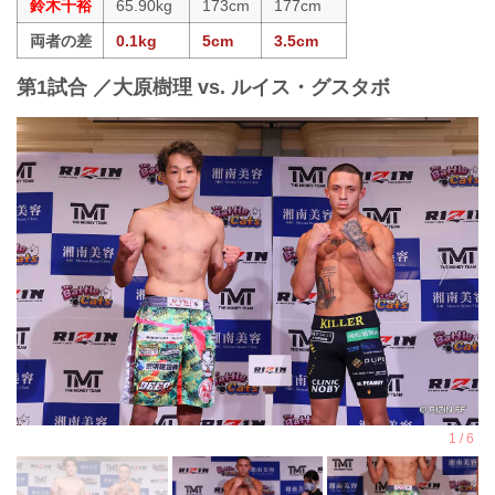
鈴木千裕
65.90kg
173cm
177cm
両者の差
0.1kg
5cm
3.5cm
第1試合 ／大原樹理 vs. ルイス・グスタボ