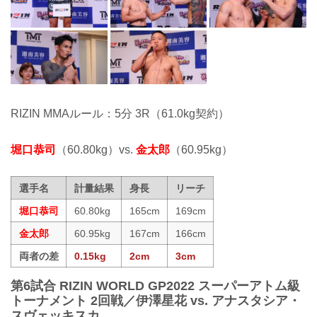
RIZIN MMAルール：5分 3R（61.0kg契約）
堀口恭司
（60.80kg）vs.
金太郎
（60.95kg）
選手名
計量結果
身長
リーチ
堀口恭司
60.80kg
165cm
169cm
金太郎
60.95kg
167cm
166cm
両者の差
0.15kg
2cm
3cm
第6試合 RIZIN WORLD GP2022 スーパーアトム級
トーナメント 2回戦／伊澤星花 vs. アナスタシア・
スヴェッキスカ