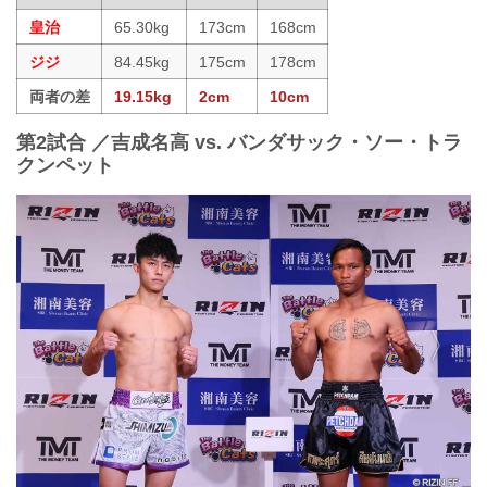
皇治
65.30kg
173cm
168cm
ジジ
84.45kg
175cm
178cm
両者の差
19.15kg
2cm
10cm
第2試合 ／吉成名高 vs. バンダサック・ソー・トラ
クンペット