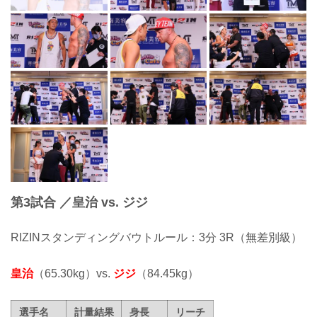
第3試合 ／皇治 vs. ジジ
RIZINスタンディングバウトルール：3分 3R（無差別級）
皇治
（65.30kg）vs.
ジジ
（84.45kg）
選手名
計量結果
身長
リーチ