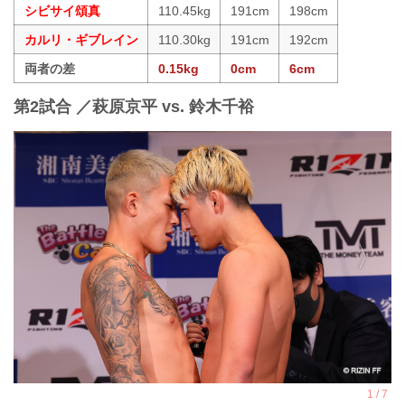
シビサイ頌真
110.45kg
191cm
198cm
カルリ・ギブレイン
110.30kg
191cm
192cm
両者の差
0.15kg
0cm
6cm
第2試合 ／萩原京平 vs. 鈴木千裕