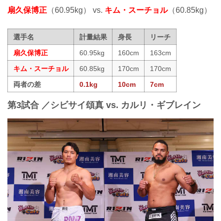
扇久保博正
（60.95kg） vs.
キム・スーチョル
（60.85kg）
選手名
計量結果
身長
リーチ
扇久保博正
60.95kg
160cm
163cm
キム・スーチョル
60.85kg
170cm
170cm
両者の差
0.1kg
10cm
7cm
第3試合 ／シビサイ頌真 vs. カルリ・ギブレイン