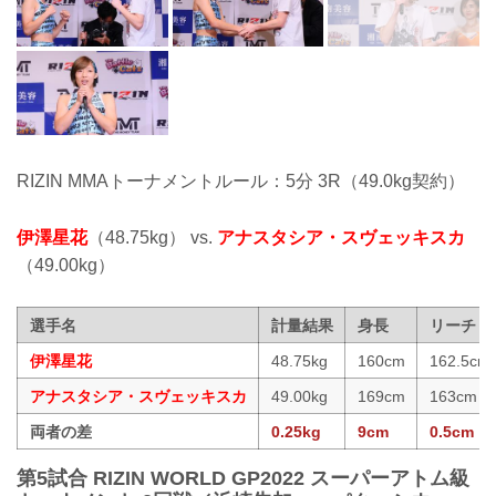
RIZIN MMAトーナメントルール：5分 3R（49.0kg契約）
伊澤星花
（48.75kg） vs.
アナスタシア・スヴェッキスカ
（49.00kg）
選手名
計量結果
身長
リーチ
伊澤星花
48.75kg
160cm
162.5cm
アナスタシア・スヴェッキスカ
49.00kg
169cm
163cm
両者の差
0.25kg
9cm
0.5cm
第5試合 RIZIN WORLD GP2022 スーパーアトム級