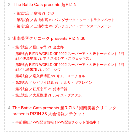
The Battle Cats presents 超RIZIN
第3試合 ／皇治 vs. ジジ
第2試合 ／吉成名高 vs. バンダサック・ソー・トラクンペット
第1試合 ／三浦孝太 vs. ブンチュアイ・ポーンスーンヌーン
湘南美容クリニック presents RIZIN.38
第7試合 ／堀口恭司 vs. 金太郎
第6試合 RIZIN WORLD GP2022 スーパーアトム級トーナメント 2回
戦／伊澤星花 vs. アナスタシア・スヴェッキスカ
第5試合 RIZIN WORLD GP2022 スーパーアトム級トーナメント 2回
戦／浜崎朱加 vs. パク・シウ
第4試合 ／扇久保博正 vs. キム・スーチョル
第3試合 ／シビサイ頌真 vs. カルリ・ギブレイン
第2試合 ／萩原京平 vs. 鈴木千裕
第1試合 ／大原樹理 vs. ルイス・グスタボ
The Battle Cats presents 超RIZIN / 湘南美容クリニック
presents RIZIN.38 大会情報／チケット
事前番組 / PPV配信情報！PPV配信チケット販売中！