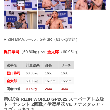
RIZIN MMAルール：5分 3R（61.0kg契約）
堀口恭司
（60.80kg）vs.
金太郎
（60.95kg）
選手名
計量結果
身長
リーチ
堀口恭司
60.80kg
165cm
169cm
金太郎
60.95kg
167cm
166cm
両者の差
0.15kg
2cm
3cm
第6試合 RIZIN WORLD GP2022 スーパーアトム級
トーナメント 2回戦／伊澤星花 vs. アナスタシア・
スヴェッキスカ