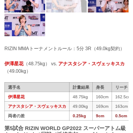
RIZIN MMAトーナメントルール：5分 3R（49.0kg契約）
伊澤星花
（48.75kg） vs.
アナスタシア・スヴェッキスカ
（49.00kg）
選手名
計量結果
身長
リーチ
伊澤星花
48.75kg
160cm
162.5cm
アナスタシア・スヴェッキスカ
49.00kg
169cm
163cm
両者の差
0.25kg
9cm
0.5cm
第5試合 RIZIN WORLD GP2022 スーパーアトム級