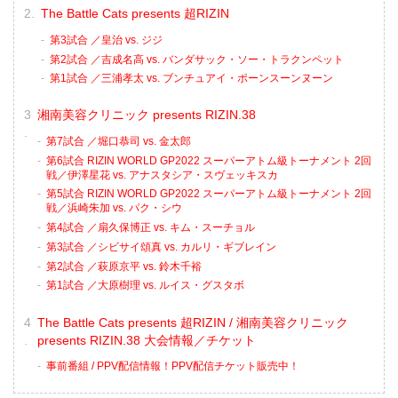
The Battle Cats presents 超RIZIN
第3試合 ／皇治 vs. ジジ
第2試合 ／吉成名高 vs. バンダサック・ソー・トラクンペット
第1試合 ／三浦孝太 vs. ブンチュアイ・ポーンスーンヌーン
湘南美容クリニック presents RIZIN.38
第7試合 ／堀口恭司 vs. 金太郎
第6試合 RIZIN WORLD GP2022 スーパーアトム級トーナメント 2回
戦／伊澤星花 vs. アナスタシア・スヴェッキスカ
第5試合 RIZIN WORLD GP2022 スーパーアトム級トーナメント 2回
戦／浜崎朱加 vs. パク・シウ
第4試合 ／扇久保博正 vs. キム・スーチョル
第3試合 ／シビサイ頌真 vs. カルリ・ギブレイン
第2試合 ／萩原京平 vs. 鈴木千裕
第1試合 ／大原樹理 vs. ルイス・グスタボ
The Battle Cats presents 超RIZIN / 湘南美容クリニック
presents RIZIN.38 大会情報／チケット
事前番組 / PPV配信情報！PPV配信チケット販売中！