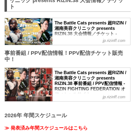
リニック presents RIZIN.38 大会情報／チケッ
ト
The Battle Cats presents 超RIZIN /
湘南美容クリニック presents
RIZIN.38 大会情報／チケット -
RIZIN FIGHTING FEDERATION オ
jp.rizinff.com
フィシャルサイト
事前番組 / PPV配信情報！PPV配信チケット販売
大会概要
名称
中！
The Battle Cats presents 超RIZIN / 湘南
美容クリニック presents RIZIN.38
The Battle Cats presents 超RIZIN /
日時
湘南美容クリニック presents
2022年9月25日（日）10:30開場 / 12:00開
RIZIN.38 事前番組 / PPV配信情報 -
始
RIZIN FIGHTING FEDERATION オ
※RIZIN.38は超RIZIN終了後、1時間の休
フィシャルサイト
jp.rizinff.com
憩を挟んで開始いたします。尚15:00開始
9月25日（日）さいたまスーパーアリーナ
予定ですが、イベントの進行により前後
にて開催されるThe Battle Cats presents
する場合がございます。予めご了承くだ
超RIZIN / 湘南美容クリニック presents
2026年 年間スケジュール
さい。
RIZIN.38の事前番組、各配信サービスの
終了予定時間
PPV配信チケット情報をまとめたぞ！
20:00〜21:00頃
≫ 発表済み年間スケジュールはこちら
会場に来れない方はお好きな配信サービ
※試合内容、イベント進行によって終了