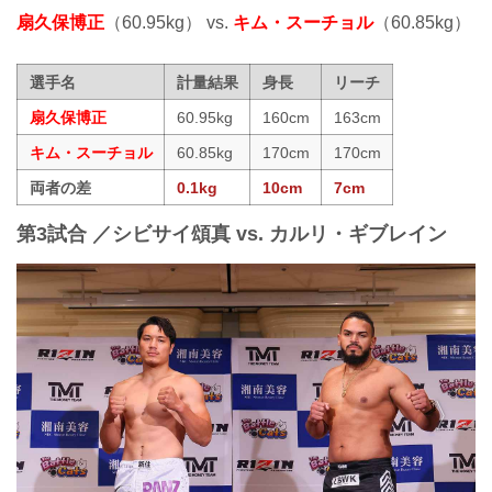
扇久保博正
（60.95kg） vs.
キム・スーチョル
（60.85kg）
選手名
計量結果
身長
リーチ
扇久保博正
60.95kg
160cm
163cm
キム・スーチョル
60.85kg
170cm
170cm
両者の差
0.1kg
10cm
7cm
第3試合 ／シビサイ頌真 vs. カルリ・ギブレイン