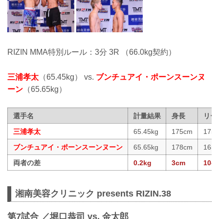
RIZIN MMA特別ルール：3分 3R （66.0kg契約）
三浦孝太
（65.45kg） vs.
ブンチュアイ・ポーンスーンヌ
ーン
（65.65kg）
選手名
計量結果
身長
リー
三浦孝太
65.45kg
175cm
175
ブンチュアイ・ポーンスーンヌーン
65.65kg
178cm
165
両者の差
0.2kg
3cm
10c
湘南美容クリニック presents RIZIN.38
第7試合 ／堀口恭司 vs. 金太郎