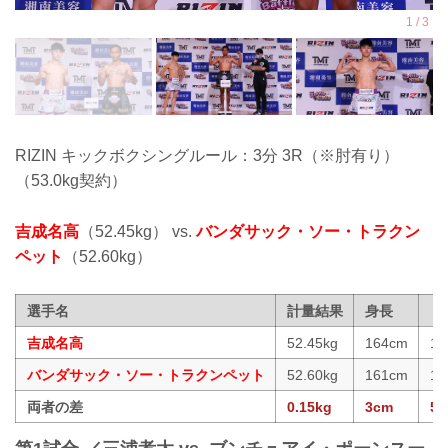
RIZIN キックボクシングルール：3分 3R（※肘有り）
（53.0kg契約）
吉成名高
（52.45kg） vs.
バンダサック・ソー・トラクン
ペット
（52.60kg）
選手名
計量結果
身長
リ
吉成名高
52.45kg
164cm
16
バンダサック・ソー・トラクンペット
52.60kg
161cm
16
両者の差
0.15kg
3cm
5