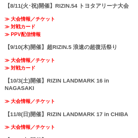
スで、The Battle Cats presents 超RIZIN /
予定時間が前後することがありますので
【8/11(火･祝)開催】RIZIN.54 トヨタアリーナ大会
湘南美容クリニック presents RIZIN.38
ご...
を、全試合リアルタイムで視聴しよう！
≫ 大会情報／チケット
事前番組 / PPV配信スケジュール一覧
事前番組...
≫ 対戦カード
≫ PPV配信情報
【9/10(木)開催】超RIZIN.5 浪速の超復活祭り
≫ 大会情報／チケット
≫ 対戦カード
【10/3(土)開催】RIZIN LANDMARK 16 in
NAGASAKI
≫ 大会情報／チケット
【11/8(日)開催】RIZIN LANDMARK 17 in CHIBA
≫ 大会情報／チケット