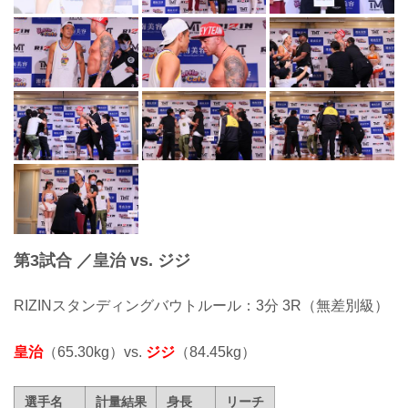
第3試合 ／皇治 vs. ジジ
RIZINスタンディングバウトルール：3分 3R（無差別級）
皇治
（65.30kg）vs.
ジジ
（84.45kg）
選手名
計量結果
身長
リーチ