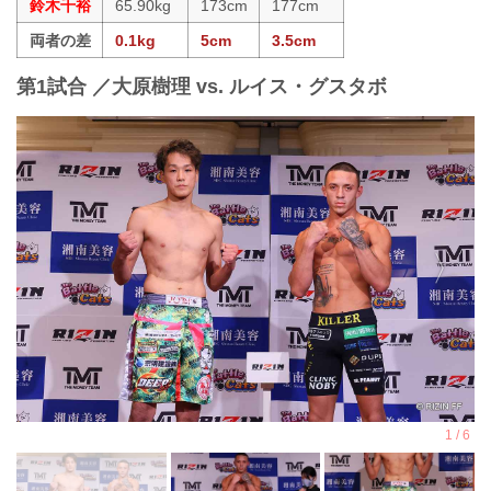
鈴木千裕
65.90kg
173cm
177cm
両者の差
0.1kg
5cm
3.5cm
第1試合 ／大原樹理 vs. ルイス・グスタボ