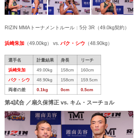
RIZIN MMAトーナメントルール：5分 3R（49.0kg契約）
浜崎朱加
（49.00kg） vs.
パク・シウ
（48.90kg）
選手名
計量結果
身長
リーチ
浜崎朱加
49.00kg
158cm
160cm
パク・シウ
48.90kg
158cm
159.5cm
両者の差
0.1kg
0cm
0.5cm
第4試合 ／扇久保博正 vs. キム・スーチョル