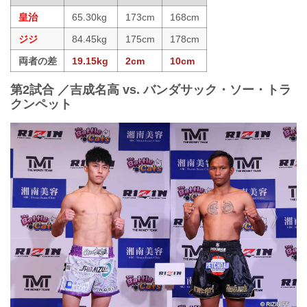
皇治
65.30kg
173cm
168cm
ジジ
84.45kg
175cm
178cm
両者の差
19.15kg
2cm
10cm
第2試合 ／吉成名高 vs. バンダサック・ソー・トラ
クンペット