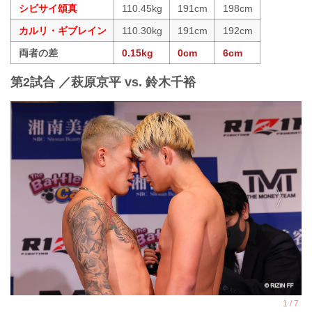
シビサイ頌真
110.45kg
191cm
198cm
カルリ・ギブレイン
110.30kg
191cm
192cm
両者の差
0.15kg
0cm
6cm
第2試合 ／萩原京平 vs. 鈴木千裕