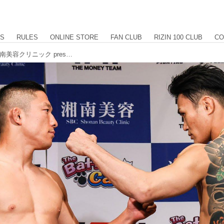
US
RULES
ONLINE STORE
FAN CLUB
RIZIN 100 CLUB
CO
The Battle Cats presents 超RIZIN / 湘南美容クリニック presents RIZIN.38 計量結果