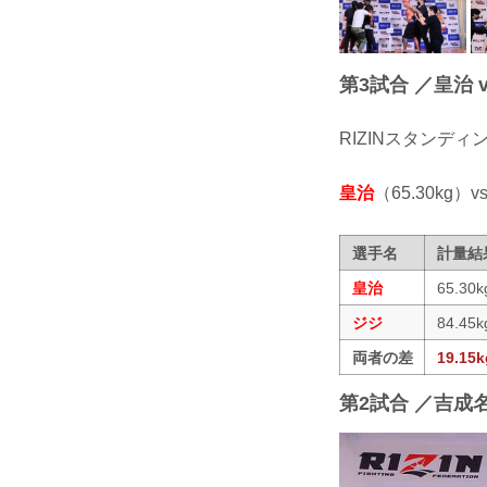
第3試合 ／皇治 v
RIZINスタンデ
皇治
（65.30kg）vs
選手名
計量結
皇治
65.30k
ジジ
84.45k
両者の差
19.15k
第2試合 ／吉成