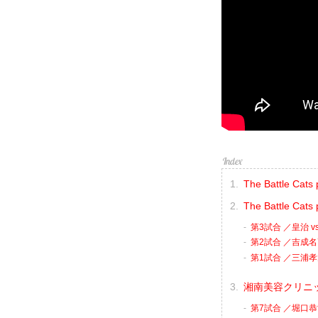
The Battle C
The Battle Cats
第3試合 ／皇治 vs
第2試合 ／吉成名
第1試合 ／三浦孝
湘南美容クリニック p
第7試合 ／堀口恭司