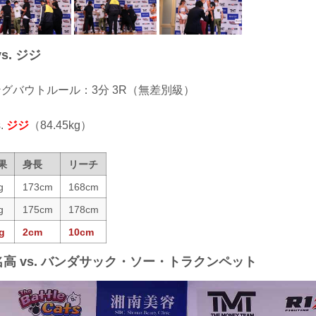
s. ジジ
ィングバウトルール：3分 3R（無差別級）
.
ジジ
（84.45kg）
果
身長
リーチ
g
173cm
168cm
g
175cm
178cm
g
2cm
10cm
名高 vs. バンダサック・ソー・トラクンペット