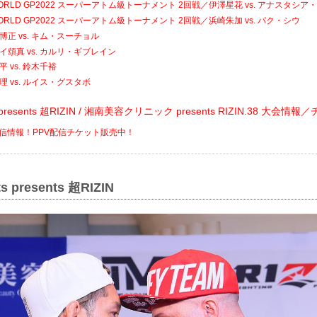
 WORLD GP2022 スーパーアトム級トーナメント 2回戦／伊澤星花 vs. アナスタシ
 WORLD GP2022 スーパーアトム級トーナメント 2回戦／浜崎朱加 vs. パク・シウ
博正 vs. キム・スーチョル
イ頌真 vs. カルリ・ギブレイン
 vs. 鈴木千裕
理 vs. ルイス・グスタボ
ats presents 超RIZIN / 湘南美容クリニック presents RIZIN.38 大会情
V配信情報！PPV配信チケット販売中！
ts presents 超RIZIN