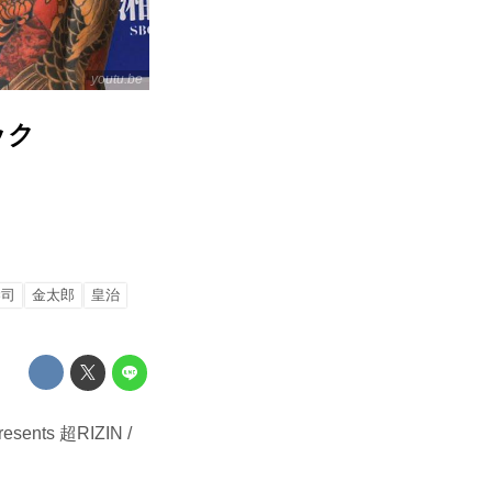
youtu.be
ニック
恭司
金太郎
皇治
ts 超RIZIN /