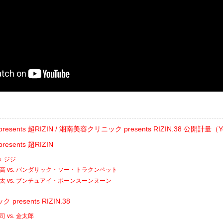
ats presents 超RIZIN / 湘南美容クリニック presents RIZIN.38 公開計量（
 presents 超RIZIN
. ジジ
高 vs. バンダサック・ソー・トラクンペット
太 vs. ブンチュアイ・ポーンスーンヌーン
resents RIZIN.38
 vs. 金太郎