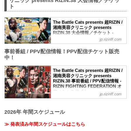
リニック presents RIZIN.38 大会情報／チケッ
ト
The Battle Cats presents 超RIZIN /
湘南美容クリニック presents
RIZIN.38 大会情報／チケット -
RIZIN FIGHTING FEDERATION オ
jp.rizinff.com
フィシャルサイト
事前番組 / PPV配信情報！PPV配信チケット販売
大会概要
名称
中！
The Battle Cats presents 超RIZIN / 湘南
美容クリニック presents RIZIN.38
The Battle Cats presents 超RIZIN /
日時
湘南美容クリニック presents
2022年9月25日（日）10:30開場 / 12:00開
RIZIN.38 事前番組 / PPV配信情報 -
始
RIZIN FIGHTING FEDERATION オ
※RIZIN.38は超RIZIN終了後、1時間の休
フィシャルサイト
jp.rizinff.com
憩を挟んで開始いたします。尚15:00開始
9月25日（日）さいたまスーパーアリーナ
予定ですが、イベントの進行により前後
にて開催されるThe Battle Cats presents
する場合がございます。予めご了承くだ
超RIZIN / 湘南美容クリニック presents
2026年 年間スケジュール
さい。
RIZIN.38の事前番組、各配信サービスの
終了予定時間
PPV配信チケット情報をまとめたぞ！
20:00〜21:00頃
≫ 発表済み年間スケジュールはこちら
会場に来れない方はお好きな配信サービ
※試合内容、イベント進行によって終了