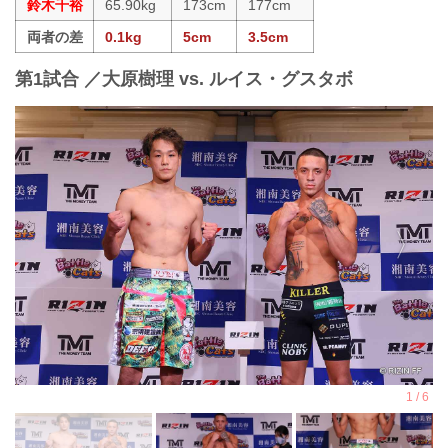
鈴木千裕
65.90kg
173cm
177cm
両者の差
0.1kg
5cm
3.5cm
第1試合 ／大原樹理 vs. ルイス・グスタボ