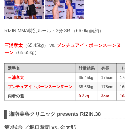
RIZIN MMA特別ルール：3分 3R （66.0kg契約）
三浦孝太
（65.45kg） vs.
ブンチュアイ・ポーンスーンヌ
ーン
（65.65kg）
選手名
計量結果
身長
リー
三浦孝太
65.45kg
175cm
175
ブンチュアイ・ポーンスーンヌーン
65.65kg
178cm
165
両者の差
0.2kg
3cm
10c
湘南美容クリニック presents RIZIN.38
第7試合 ／堀口恭司 vs. 金太郎