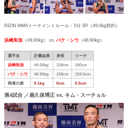
RIZIN MMAトーナメントルール：5分 3R（49.0kg契約）
浜崎朱加
（49.00kg） vs.
パク・シウ
（48.90kg）
選手名
計量結果
身長
リーチ
浜崎朱加
49.00kg
158cm
160cm
パク・シウ
48.90kg
158cm
159.5cm
両者の差
0.1kg
0cm
0.5cm
第4試合 ／扇久保博正 vs. キム・スーチョル