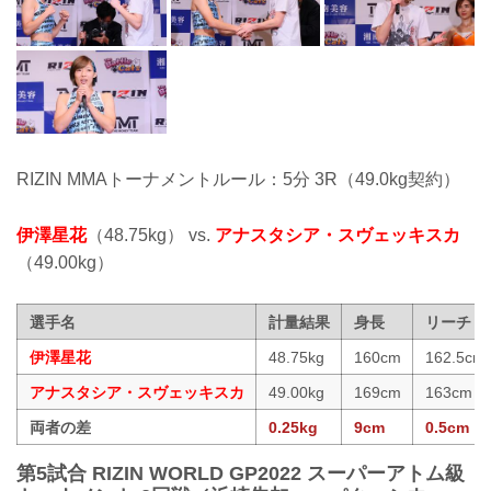
RIZIN MMAトーナメントルール：5分 3R（49.0kg契約）
伊澤星花
（48.75kg） vs.
アナスタシア・スヴェッキスカ
（49.00kg）
選手名
計量結果
身長
リーチ
伊澤星花
48.75kg
160cm
162.5cm
アナスタシア・スヴェッキスカ
49.00kg
169cm
163cm
両者の差
0.25kg
9cm
0.5cm
第5試合 RIZIN WORLD GP2022 スーパーアトム級