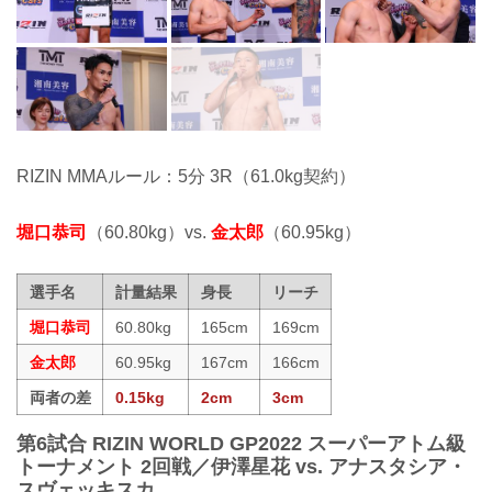
RIZIN MMAルール：5分 3R（61.0kg契約）
堀口恭司
（60.80kg）vs.
金太郎
（60.95kg）
選手名
計量結果
身長
リーチ
堀口恭司
60.80kg
165cm
169cm
金太郎
60.95kg
167cm
166cm
両者の差
0.15kg
2cm
3cm
第6試合 RIZIN WORLD GP2022 スーパーアトム級
トーナメント 2回戦／伊澤星花 vs. アナスタシア・
スヴェッキスカ