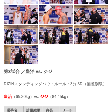
第3試合 ／皇治 vs. ジジ
RIZINスタンディングバウトルール：3分 3R（無差別級）
皇治
（65.30kg）vs.
ジジ
（84.45kg）
選手名
計量結果
身長
リーチ