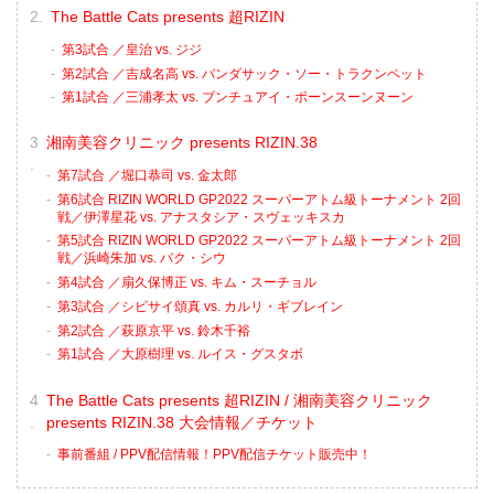
The Battle Cats presents 超RIZIN
第3試合 ／皇治 vs. ジジ
第2試合 ／吉成名高 vs. バンダサック・ソー・トラクンペット
第1試合 ／三浦孝太 vs. ブンチュアイ・ポーンスーンヌーン
湘南美容クリニック presents RIZIN.38
第7試合 ／堀口恭司 vs. 金太郎
第6試合 RIZIN WORLD GP2022 スーパーアトム級トーナメント 2回
戦／伊澤星花 vs. アナスタシア・スヴェッキスカ
第5試合 RIZIN WORLD GP2022 スーパーアトム級トーナメント 2回
戦／浜崎朱加 vs. パク・シウ
第4試合 ／扇久保博正 vs. キム・スーチョル
第3試合 ／シビサイ頌真 vs. カルリ・ギブレイン
第2試合 ／萩原京平 vs. 鈴木千裕
第1試合 ／大原樹理 vs. ルイス・グスタボ
The Battle Cats presents 超RIZIN / 湘南美容クリニック
presents RIZIN.38 大会情報／チケット
事前番組 / PPV配信情報！PPV配信チケット販売中！