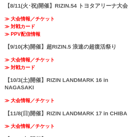
スで、The Battle Cats presents 超RIZIN /
予定時間が前後することがありますので
【8/11(火･祝)開催】RIZIN.54 トヨタアリーナ大会
湘南美容クリニック presents RIZIN.38
ご...
を、全試合リアルタイムで視聴しよう！
≫ 大会情報／チケット
事前番組 / PPV配信スケジュール一覧
事前番組...
≫ 対戦カード
≫ PPV配信情報
【9/10(木)開催】超RIZIN.5 浪速の超復活祭り
≫ 大会情報／チケット
≫ 対戦カード
【10/3(土)開催】RIZIN LANDMARK 16 in
NAGASAKI
≫ 大会情報／チケット
【11/8(日)開催】RIZIN LANDMARK 17 in CHIBA
≫ 大会情報／チケット