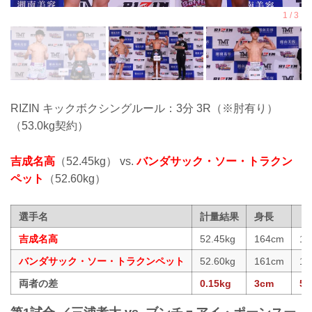
RIZIN キックボクシングルール：3分 3R（※肘有り）
（53.0kg契約）
吉成名高
（52.45kg） vs.
バンダサック・ソー・トラクン
ペット
（52.60kg）
選手名
計量結果
身長
リ
吉成名高
52.45kg
164cm
16
バンダサック・ソー・トラクンペット
52.60kg
161cm
16
両者の差
0.15kg
3cm
5