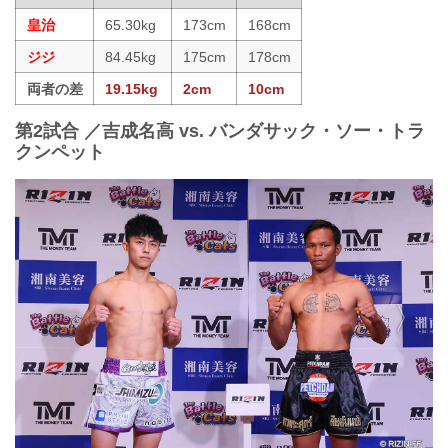
皇治
65.30kg
173cm
168cm
ジジ
84.45kg
175cm
178cm
両者の差
19.15kg
2cm
10cm
第2試合 ／吉成名高 vs. バンダサック・ソー・トラ
クンペット