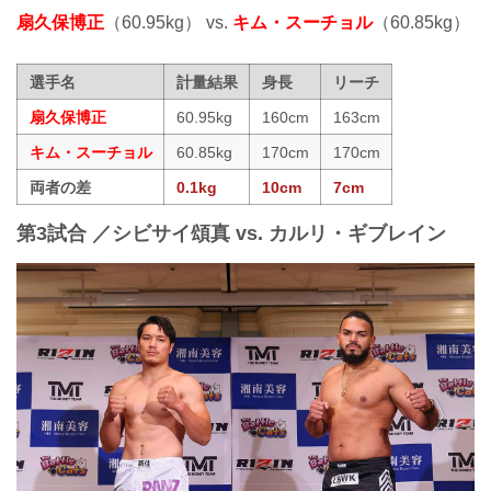
扇久保博正
（60.95kg） vs.
キム・スーチョル
（60.85kg）
選手名
計量結果
身長
リーチ
扇久保博正
60.95kg
160cm
163cm
キム・スーチョル
60.85kg
170cm
170cm
両者の差
0.1kg
10cm
7cm
第3試合 ／シビサイ頌真 vs. カルリ・ギブレイン