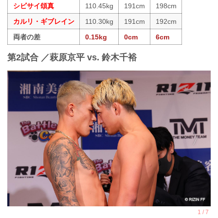
シビサイ頌真
110.45kg
191cm
198cm
カルリ・ギブレイン
110.30kg
191cm
192cm
両者の差
0.15kg
0cm
6cm
第2試合 ／萩原京平 vs. 鈴木千裕