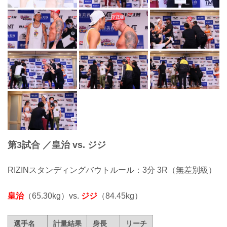
第3試合 ／皇治 vs. ジジ
RIZINスタンディングバウトルール：3分 3R（無差別級）
皇治
（65.30kg）vs.
ジジ
（84.45kg）
選手名
計量結果
身長
リーチ