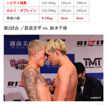
シビサイ頌真
110.45kg
191cm
198cm
カルリ・ギブレイン
110.30kg
191cm
192cm
両者の差
0.15kg
0cm
6cm
第2試合 ／萩原京平 vs. 鈴木千裕