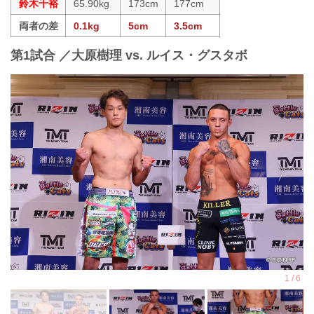
鈴木千裕
65.90kg
173cm
177cm
両者の差
0.1kg
5cm
3.5cm
第1試合 ／大原樹理 vs. ルイス・グスタボ