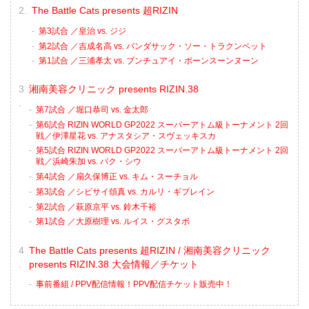
The Battle Cats presents 超RIZIN
第3試合 ／皇治 vs. ジジ
第2試合 ／吉成名高 vs. バンダサック・ソー・トラクンペット
第1試合 ／三浦孝太 vs. ブンチュアイ・ポーンスーンヌーン
湘南美容クリニック presents RIZIN.38
第7試合 ／堀口恭司 vs. 金太郎
第6試合 RIZIN WORLD GP2022 スーパーアトム級トーナメント 2回
戦／伊澤星花 vs. アナスタシア・スヴェッキスカ
第5試合 RIZIN WORLD GP2022 スーパーアトム級トーナメント 2回
戦／浜崎朱加 vs. パク・シウ
第4試合 ／扇久保博正 vs. キム・スーチョル
第3試合 ／シビサイ頌真 vs. カルリ・ギブレイン
第2試合 ／萩原京平 vs. 鈴木千裕
第1試合 ／大原樹理 vs. ルイス・グスタボ
The Battle Cats presents 超RIZIN / 湘南美容クリニック
presents RIZIN.38 大会情報／チケット
事前番組 / PPV配信情報！PPV配信チケット販売中！