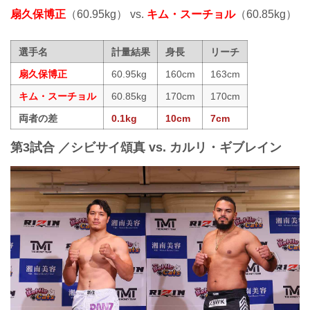
扇久保博正
（60.95kg） vs.
キム・スーチョル
（60.85kg）
選手名
計量結果
身長
リーチ
扇久保博正
60.95kg
160cm
163cm
キム・スーチョル
60.85kg
170cm
170cm
両者の差
0.1kg
10cm
7cm
第3試合 ／シビサイ頌真 vs. カルリ・ギブレイン