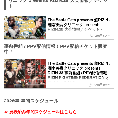
リニック presents RIZIN.38 大会情報／チケッ
ト
The Battle Cats presents 超RIZIN /
湘南美容クリニック presents
RIZIN.38 大会情報／チケット -
RIZIN FIGHTING FEDERATION オ
jp.rizinff.com
フィシャルサイト
事前番組 / PPV配信情報！PPV配信チケット販売
大会概要
名称
中！
The Battle Cats presents 超RIZIN / 湘南
美容クリニック presents RIZIN.38
The Battle Cats presents 超RIZIN /
日時
湘南美容クリニック presents
2022年9月25日（日）10:30開場 / 12:00開
RIZIN.38 事前番組 / PPV配信情報 -
始
RIZIN FIGHTING FEDERATION オ
※RIZIN.38は超RIZIN終了後、1時間の休
フィシャルサイト
jp.rizinff.com
憩を挟んで開始いたします。尚15:00開始
9月25日（日）さいたまスーパーアリーナ
予定ですが、イベントの進行により前後
にて開催されるThe Battle Cats presents
する場合がございます。予めご了承くだ
超RIZIN / 湘南美容クリニック presents
2026年 年間スケジュール
さい。
RIZIN.38の事前番組、各配信サービスの
終了予定時間
PPV配信チケット情報をまとめたぞ！
20:00〜21:00頃
≫ 発表済み年間スケジュールはこちら
会場に来れない方はお好きな配信サービ
※試合内容、イベント進行によって終了