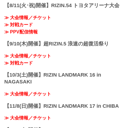
スで、The Battle Cats presents 超RIZIN /
予定時間が前後することがありますので
【8/11(火･祝)開催】RIZIN.54 トヨタアリーナ大会
湘南美容クリニック presents RIZIN.38
ご...
を、全試合リアルタイムで視聴しよう！
≫ 大会情報／チケット
事前番組 / PPV配信スケジュール一覧
事前番組...
≫ 対戦カード
≫ PPV配信情報
【9/10(木)開催】超RIZIN.5 浪速の超復活祭り
≫ 大会情報／チケット
≫ 対戦カード
【10/3(土)開催】RIZIN LANDMARK 16 in
NAGASAKI
≫ 大会情報／チケット
【11/8(日)開催】RIZIN LANDMARK 17 in CHIBA
≫ 大会情報／チケット