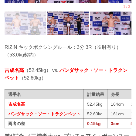
RIZIN キックボクシングルール：3分 3R（※肘有り）
（53.0kg契約）
吉成名高
（52.45kg） vs.
バンダサック・ソー・トラクン
ペット
（52.60kg）
選手名
計量結果
身長
リ
吉成名高
52.45kg
164cm
16
バンダサック・ソー・トラクンペット
52.60kg
161cm
16
両者の差
0.15kg
3cm
5