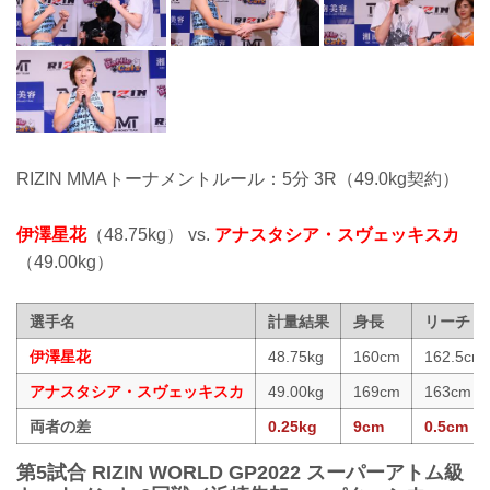
RIZIN MMAトーナメントルール：5分 3R（49.0kg契約）
伊澤星花
（48.75kg） vs.
アナスタシア・スヴェッキスカ
（49.00kg）
選手名
計量結果
身長
リーチ
伊澤星花
48.75kg
160cm
162.5cm
アナスタシア・スヴェッキスカ
49.00kg
169cm
163cm
両者の差
0.25kg
9cm
0.5cm
第5試合 RIZIN WORLD GP2022 スーパーアトム級