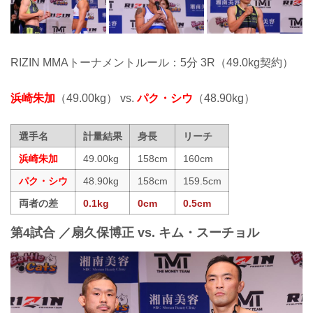
RIZIN MMAトーナメントルール：5分 3R（49.0kg契約）
浜崎朱加
（49.00kg） vs.
パク・シウ
（48.90kg）
選手名
計量結果
身長
リーチ
浜崎朱加
49.00kg
158cm
160cm
パク・シウ
48.90kg
158cm
159.5cm
両者の差
0.1kg
0cm
0.5cm
第4試合 ／扇久保博正 vs. キム・スーチョル