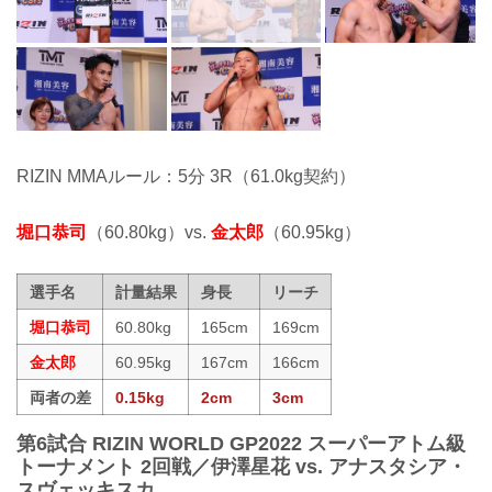
RIZIN MMAルール：5分 3R（61.0kg契約）
堀口恭司
（60.80kg）vs.
金太郎
（60.95kg）
選手名
計量結果
身長
リーチ
堀口恭司
60.80kg
165cm
169cm
金太郎
60.95kg
167cm
166cm
両者の差
0.15kg
2cm
3cm
第6試合 RIZIN WORLD GP2022 スーパーアトム級
トーナメント 2回戦／伊澤星花 vs. アナスタシア・
スヴェッキスカ