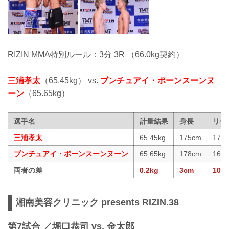
RIZIN MMA特別ルール：3分 3R （66.0kg契約）
三浦孝太
（65.45kg） vs.
ブンチュアイ・ポーンスーンヌ
ーン
（65.65kg）
選手名
計量結果
身長
リー
三浦孝太
65.45kg
175cm
175
ブンチュアイ・ポーンスーンヌーン
65.65kg
178cm
165
両者の差
0.2kg
3cm
10c
湘南美容クリニック presents RIZIN.38
第7試合 ／堀口恭司 vs. 金太郎