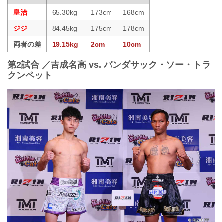
皇治
65.30kg
173cm
168cm
ジジ
84.45kg
175cm
178cm
両者の差
19.15kg
2cm
10cm
第2試合 ／吉成名高 vs. バンダサック・ソー・トラ
クンペット