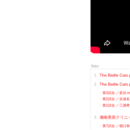
The Battle C
The Battle Cats
第3試合 ／皇治 vs
第2試合 ／吉成名
第1試合 ／三浦孝
湘南美容クリニック p
第7試合 ／堀口恭司