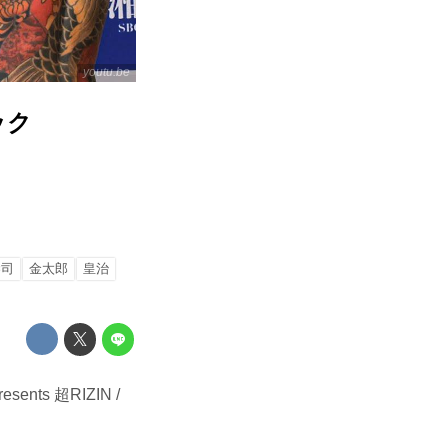
youtu.be
ニック
恭司
金太郎
皇治
ts 超RIZIN /