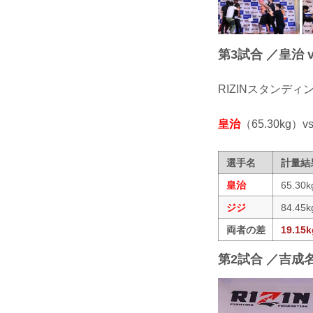
第3試合 ／皇治 v
RIZINスタンデ
皇治
（65.30kg）vs
選手名
計量結
皇治
65.30k
ジジ
84.45k
両者の差
19.15k
第2試合 ／吉成