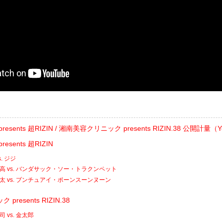
ats presents 超RIZIN / 湘南美容クリニック presents RIZIN.38 公開計量（
 presents 超RIZIN
. ジジ
高 vs. バンダサック・ソー・トラクンペット
太 vs. ブンチュアイ・ポーンスーンヌーン
resents RIZIN.38
 vs. 金太郎