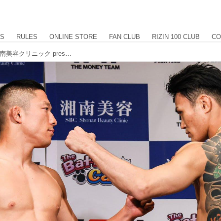
US
RULES
ONLINE STORE
FAN CLUB
RIZIN 100 CLUB
CO
The Battle Cats presents 超RIZIN / 湘南美容クリニック presents RIZIN.38 計量結果