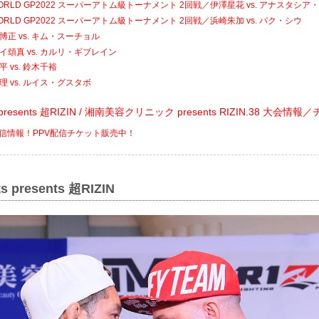
 WORLD GP2022 スーパーアトム級トーナメント 2回戦／伊澤星花 vs. アナスタシ
 WORLD GP2022 スーパーアトム級トーナメント 2回戦／浜崎朱加 vs. パク・シウ
博正 vs. キム・スーチョル
イ頌真 vs. カルリ・ギブレイン
 vs. 鈴木千裕
理 vs. ルイス・グスタボ
ats presents 超RIZIN / 湘南美容クリニック presents RIZIN.38 大会情
V配信情報！PPV配信チケット販売中！
ts presents 超RIZIN