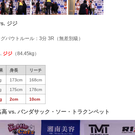
s. ジジ
ィングバウトルール：3分 3R（無差別級）
.
ジジ
（84.45kg）
果
身長
リーチ
g
173cm
168cm
g
175cm
178cm
g
2cm
10cm
名高 vs. バンダサック・ソー・トラクンペット