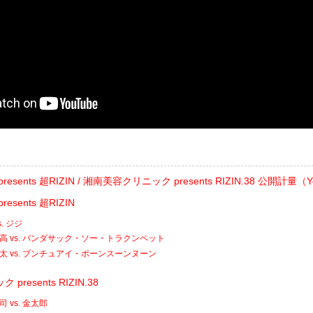
ats presents 超RIZIN / 湘南美容クリニック presents RIZIN.38 公開計量（
 presents 超RIZIN
. ジジ
高 vs. バンダサック・ソー・トラクンペット
太 vs. ブンチュアイ・ポーンスーンヌーン
resents RIZIN.38
 vs. 金太郎