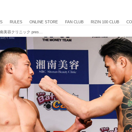
US
RULES
ONLINE STORE
FAN CLUB
RIZIN 100 CLUB
CO
The Battle Cats presents 超RIZIN / 湘南美容クリニック presents RIZIN.38 計量結果