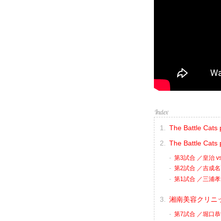
The Battle C
The Battle Cats
第3試合 ／皇治 vs
第2試合 ／吉成名
第1試合 ／三浦孝
湘南美容クリニック p
第7試合 ／堀口恭司