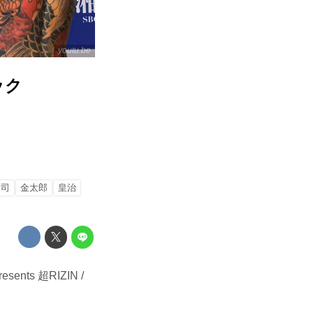
youtu.be
ニック
恭司
金太郎
皇治
ts 超RIZIN /