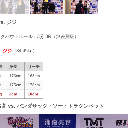
s. ジジ
ィングバウトルール：3分 3R（無差別級）
.
ジジ
（84.45kg）
果
身長
リーチ
g
173cm
168cm
g
175cm
178cm
g
2cm
10cm
名高 vs. バンダサック・ソー・トラクンペット