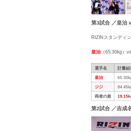
第3試合 ／皇治 v
RIZINスタンデ
皇治
（65.30kg）vs
選手名
計量結
皇治
65.30k
ジジ
84.45k
両者の差
19.15k
第2試合 ／吉成