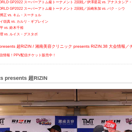
 WORLD GP2022 スーパーアトム級トーナメント 2回戦／伊澤星花 vs. アナスタシ
 WORLD GP2022 スーパーアトム級トーナメント 2回戦／浜崎朱加 vs. パク・シウ
博正 vs. キム・スーチョル
イ頌真 vs. カルリ・ギブレイン
 vs. 鈴木千裕
理 vs. ルイス・グスタボ
ats presents 超RIZIN / 湘南美容クリニック presents RIZIN.38 大会情
V配信情報！PPV配信チケット販売中！
ts presents 超RIZIN