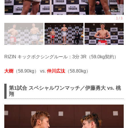
RIZIN キックボクシングルール：3分 3R（59.0kg契約）
大樹
（58.90kg） vs.
仲川広汰
（58.80kg）
第1試合 スペシャルワンマッチ／伊藤勇大 vs. 桃
翔