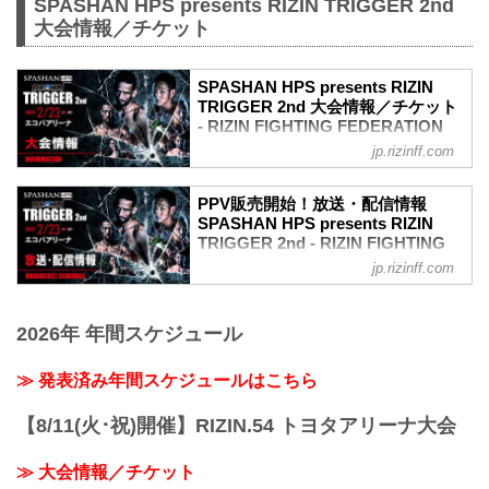
SPASHAN HPS presents RIZIN TRIGGER 2nd
大会情報／チケット
SPASHAN HPS presents RIZIN
TRIGGER 2nd 大会情報／チケット
- RIZIN FIGHTING FEDERATION
オフィシャルサイト
jp.rizinff.com
MOVIE
【Trailer】SPASHAN HPS presents
PPV販売開始！放送・配信情報
RIZIN TRIGGER 2nd
SPASHAN HPS presents RIZIN
youtu.be
TRIGGER 2nd - RIZIN FIGHTING
大会概要
FEDERATION オフィシャルサイト
jp.rizinff.com
名称
2月23日（祝・水）静岡のエコパアリーナ
SPASHAN HPS presents RIZIN
で開催されるSPASHAN HPS presents
TRIGGER 2nd
2026年 年間スケジュール
RIZIN TRIGGER 2ndの放送・配信情報を
日時
まとめたぞ！
2022年2月23日（祝・水）12:30開場 /
会場に行けない方は、Exciting RIZIN、
≫ 発表済み年間スケジュールはこちら
14:00開始
RIZIN LIVEまたはスカパー！で、2022年
※開場・開始時間は予定です。決定次第
開幕戦となるRIZIN TRIGGER 2ndを全試
RIZIN FFオフィシャルサイトにてご案内
【8/11(火･祝)開催】RIZIN.54 トヨタアリーナ大会
合リアルタイムで視聴しよう！
します。
放送・配信スケジュール一覧
終了予定時間
≫ 大会情報／チケット
事前番組
19:00〜20:00頃