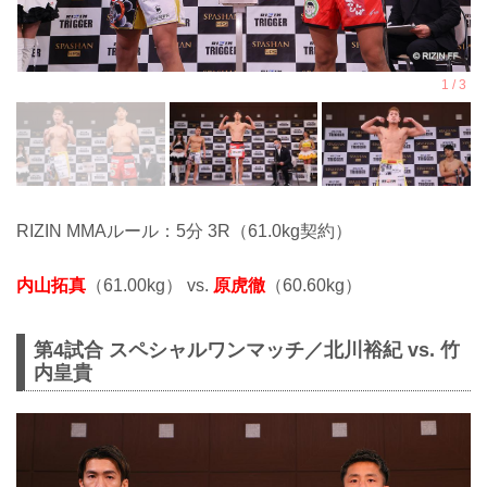
RIZIN MMAルール：5分 3R（61.0kg契約）
内山拓真
（61.00kg） vs.
原虎徹
（60.60kg）
第4試合 スペシャルワンマッチ／北川裕紀 vs. 竹
内皇貴