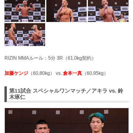
RIZIN MMAルール：5分 3R（61.0kg契約）
加藤ケンジ
（60.80kg） vs.
倉本一真
（60.95kg）
第11試合 スペシャルワンマッチ／アキラ vs. 鈴
木琢仁