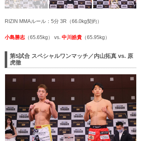
RIZIN MMAルール：5分 3R（66.0kg契約）
小島勝志
（65.65kg） vs.
中川皓貴
（65.95kg）
第5試合 スペシャルワンマッチ／内山拓真 vs. 原
虎徹