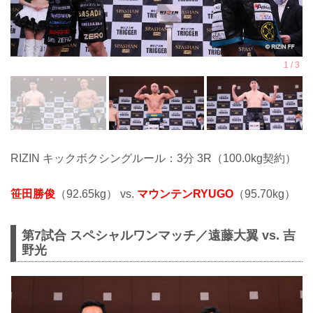
RIZIN キックボクシングルール：3分 3R（100.0kg契約）
笹田勝俊
（92.65kg） vs.
マウンテンRYUGO
（95.70kg）
第7試合 スペシャルワンマッチ／遠藤大翼 vs. 吉
野光