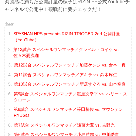
緊張感に満ちた公開計量の様子はRIZIN FF公式Youtubeチ
ャンネルで公開中！観戦前に要チェックだ！
SPASHAN HPS presents RIZIN TRIGGER 2nd 公開計量
（YouTube）
第13試合 スペシャルワンマッチ／クレベル・コイケ vs.
佐々木憂流迦
第12試合 スペシャルワンマッチ／加藤ケンジ vs. 倉本一真
第11試合 スペシャルワンマッチ／アキラ vs. 鈴木琢仁
第10試合 スペシャルワンマッチ／新居すぐる vs. 山本空良
第9試合 スペシャルワンマッチ／渡慶次幸平 vs. ハリー・ス
タローン
第8試合 スペシャルワンマッチ／笹田勝俊 vs. マウンテン
RYUGO
第7試合 スペシャルワンマッチ／遠藤大翼 vs. 吉野光
第6試合 スペシャルワンマッチ／小島勝志 vs. 中川皓貴