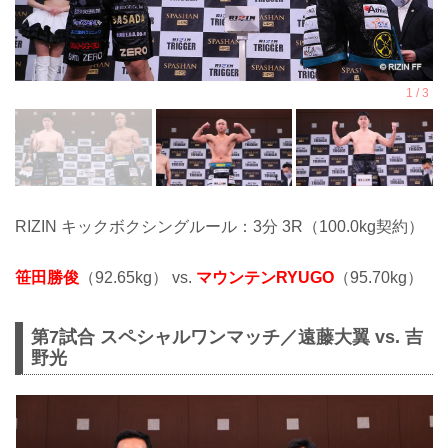
RIZIN キックボクシングルール：3分 3R（100.0kg契約）
笹田勝俊
（92.65kg） vs.
マウンテンRYUGO
（95.70kg）
第7試合 スペシャルワンマッチ／遠藤大翼 vs. 吉
野光