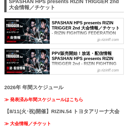
SPASHAN HPS presents RIZIN TRIGGER 2nd
大会情報／チケット
SPASHAN HPS presents RIZIN
TRIGGER 2nd 大会情報／チケット
- RIZIN FIGHTING FEDERATION
オフィシャルサイト
jp.rizinff.com
MOVIE
【Trailer】SPASHAN HPS presents
PPV販売開始！放送・配信情報
RIZIN TRIGGER 2nd
SPASHAN HPS presents RIZIN
youtu.be
TRIGGER 2nd - RIZIN FIGHTING
大会概要
FEDERATION オフィシャルサイト
jp.rizinff.com
名称
2月23日（祝・水）静岡のエコパアリーナ
SPASHAN HPS presents RIZIN
で開催されるSPASHAN HPS presents
TRIGGER 2nd
2026年 年間スケジュール
RIZIN TRIGGER 2ndの放送・配信情報を
日時
まとめたぞ！
2022年2月23日（祝・水）12:30開場 /
会場に行けない方は、Exciting RIZIN、
≫ 発表済み年間スケジュールはこちら
14:00開始
RIZIN LIVEまたはスカパー！で、2022年
※開場・開始時間は予定です。決定次第
開幕戦となるRIZIN TRIGGER 2ndを全試
RIZIN FFオフィシャルサイトにてご案内
【8/11(火･祝)開催】RIZIN.54 トヨタアリーナ大会
合リアルタイムで視聴しよう！
します。
放送・配信スケジュール一覧
終了予定時間
≫ 大会情報／チケット
事前番組
19:00〜20:00頃