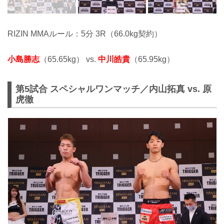
RIZIN MMAルール：5分 3R（66.0kg契約）
小島勝志
（65.65kg） vs.
中川皓貴
（65.95kg）
第5試合 スペシャルワンマッチ／内山拓真 vs. 原
虎徹