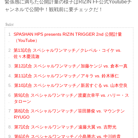
緊張感に満ちた公開計量の様子はRIZIN FF公式Youtubeチ
ャンネルで公開中！観戦前に要チェックだ！
SPASHAN HPS presents RIZIN TRIGGER 2nd 公開計量
（YouTube）
第13試合 スペシャルワンマッチ／クレベル・コイケ vs.
佐々木憂流迦
第12試合 スペシャルワンマッチ／加藤ケンジ vs. 倉本一真
第11試合 スペシャルワンマッチ／アキラ vs. 鈴木琢仁
第10試合 スペシャルワンマッチ／新居すぐる vs. 山本空良
第9試合 スペシャルワンマッチ／渡慶次幸平 vs. ハリー・ス
タローン
第8試合 スペシャルワンマッチ／笹田勝俊 vs. マウンテン
RYUGO
第7試合 スペシャルワンマッチ／遠藤大翼 vs. 吉野光
第6試合 スペシャルワンマッチ／小島勝志 vs. 中川皓貴