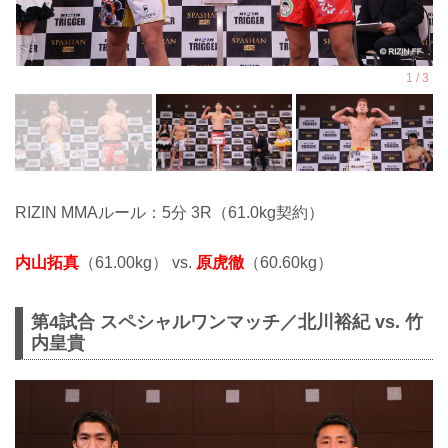
RIZIN MMAルール：5分 3R（61.0kg契約）
内山拓真
（61.00kg） vs.
原虎徹
（60.60kg）
第4試合 スペシャルワンマッチ／北川裕紀 vs. 竹
内皇貴