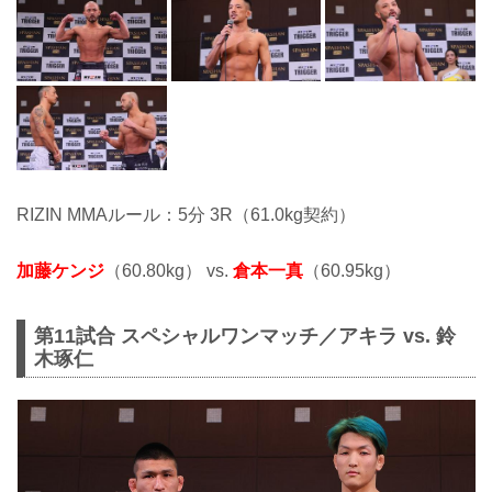
RIZIN MMAルール：5分 3R（61.0kg契約）
加藤ケンジ
（60.80kg） vs.
倉本一真
（60.95kg）
第11試合 スペシャルワンマッチ／アキラ vs. 鈴
木琢仁