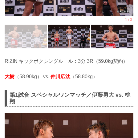
RIZIN キックボクシングルール：3分 3R（59.0kg契約）
大樹
（58.90kg） vs.
仲川広汰
（58.80kg）
第1試合 スペシャルワンマッチ／伊藤勇大 vs. 桃
翔