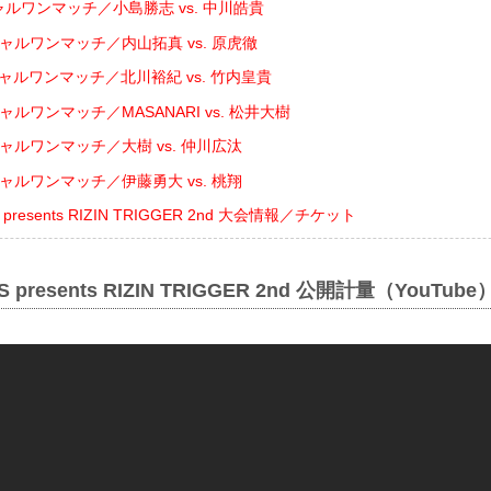
ャルワンマッチ／小島勝志 vs. 中川皓貴
ャルワンマッチ／内山拓真 vs. 原虎徹
ャルワンマッチ／北川裕紀 vs. 竹内皇貴
ャルワンマッチ／MASANARI vs. 松井大樹
ャルワンマッチ／大樹 vs. 仲川広汰
ャルワンマッチ／伊藤勇大 vs. 桃翔
 presents RIZIN TRIGGER 2nd 大会情報／チケット
S presents RIZIN TRIGGER 2nd 公開計量（YouTube