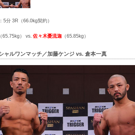
：5分 3R（66.0kg契約）
（65.75kg） vs.
佐々木憂流迦
（65.85kg）
ペシャルワンマッチ／加藤ケンジ vs. 倉本一真