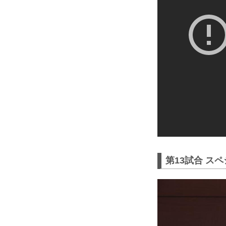
第13試合 ス