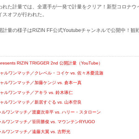
われた計量では、全選手が一発で計量をクリア！新型コロナウ
イスオフが行われた。
計量の様子はRIZIN FF公式Youtubeチャンネルで公開中！
presents RIZIN TRIGGER 2nd 公開計量（YouTube）
シャルワンマッチ／クレベル・コイケ vs. 佐々木憂流迦
シャルワンマッチ／加藤ケンジ vs. 倉本一真
シャルワンマッチ／アキラ vs. 鈴木琢仁
シャルワンマッチ／新居すぐる vs. 山本空良
ャルワンマッチ／渡慶次幸平 vs. ハリー・スタローン
ャルワンマッチ／笹田勝俊 vs. マウンテンRYUGO
ャルワンマッチ／遠藤大翼 vs. 吉野光