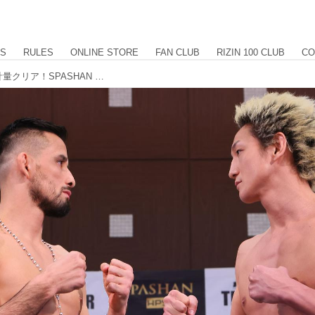
US
RULES
ONLINE STORE
FAN CLUB
RIZIN 100 CLUB
CO
クレベルvs.憂流迦を含む、全選手が計量クリア！SPASHAN HPS presents RIZIN TRIGGER 2nd 計量結果