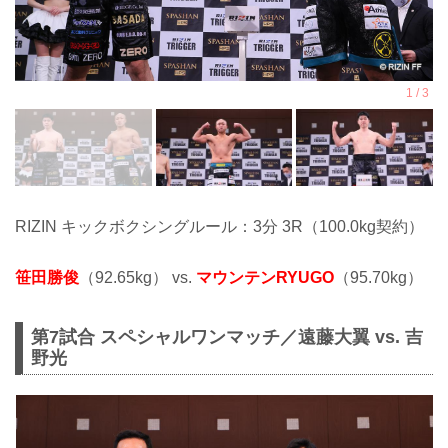
RIZIN キックボクシングルール：3分 3R（100.0kg契約）
笹田勝俊
（92.65kg） vs.
マウンテンRYUGO
（95.70kg）
第7試合 スペシャルワンマッチ／遠藤大翼 vs. 吉
野光