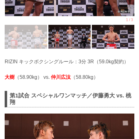
RIZIN キックボクシングルール：3分 3R（59.0kg契約）
大樹
（58.90kg） vs.
仲川広汰
（58.80kg）
第1試合 スペシャルワンマッチ／伊藤勇大 vs. 桃
翔