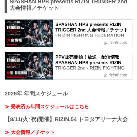
SPASHAN HPS presents RIZIN TRIGGER 2nd
大会情報／チケット
SPASHAN HPS presents RIZIN
TRIGGER 2nd 大会情報／チケット
- RIZIN FIGHTING FEDERATION
オフィシャルサイト
jp.rizinff.com
MOVIE
【Trailer】SPASHAN HPS presents
PPV販売開始！放送・配信情報
RIZIN TRIGGER 2nd
SPASHAN HPS presents RIZIN
youtu.be
TRIGGER 2nd - RIZIN FIGHTING
大会概要
FEDERATION オフィシャルサイト
jp.rizinff.com
名称
2月23日（祝・水）静岡のエコパアリーナ
SPASHAN HPS presents RIZIN
で開催されるSPASHAN HPS presents
TRIGGER 2nd
2026年 年間スケジュール
RIZIN TRIGGER 2ndの放送・配信情報を
日時
まとめたぞ！
2022年2月23日（祝・水）12:30開場 /
会場に行けない方は、Exciting RIZIN、
≫ 発表済み年間スケジュールはこちら
14:00開始
RIZIN LIVEまたはスカパー！で、2022年
※開場・開始時間は予定です。決定次第
開幕戦となるRIZIN TRIGGER 2ndを全試
RIZIN FFオフィシャルサイトにてご案内
【8/11(火･祝)開催】RIZIN.54 トヨタアリーナ大会
合リアルタイムで視聴しよう！
します。
放送・配信スケジュール一覧
終了予定時間
≫ 大会情報／チケット
事前番組
19:00〜20:00頃