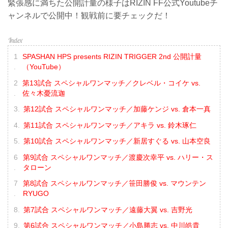
緊張感に満ちた公開計量の様子はRIZIN FF公式Youtubeチ
ャンネルで公開中！観戦前に要チェックだ！
SPASHAN HPS presents RIZIN TRIGGER 2nd 公開計量
（YouTube）
第13試合 スペシャルワンマッチ／クレベル・コイケ vs.
佐々木憂流迦
第12試合 スペシャルワンマッチ／加藤ケンジ vs. 倉本一真
第11試合 スペシャルワンマッチ／アキラ vs. 鈴木琢仁
第10試合 スペシャルワンマッチ／新居すぐる vs. 山本空良
第9試合 スペシャルワンマッチ／渡慶次幸平 vs. ハリー・ス
タローン
第8試合 スペシャルワンマッチ／笹田勝俊 vs. マウンテン
RYUGO
第7試合 スペシャルワンマッチ／遠藤大翼 vs. 吉野光
第6試合 スペシャルワンマッチ／小島勝志 vs. 中川皓貴