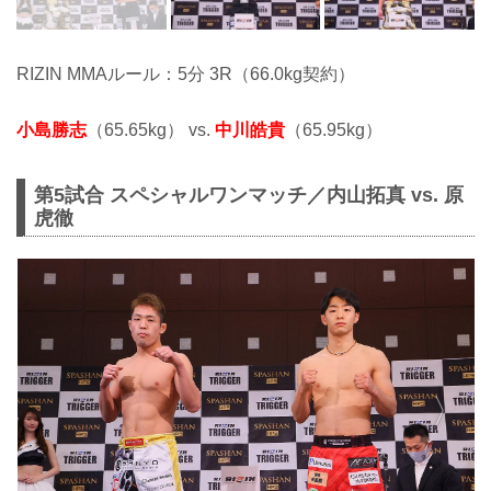
RIZIN MMAルール：5分 3R（66.0kg契約）
小島勝志
（65.65kg） vs.
中川皓貴
（65.95kg）
第5試合 スペシャルワンマッチ／内山拓真 vs. 原
虎徹