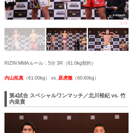
RIZIN MMAルール：5分 3R（61.0kg契約）
内山拓真
（61.00kg） vs.
原虎徹
（60.60kg）
第4試合 スペシャルワンマッチ／北川裕紀 vs. 竹
内皇貴