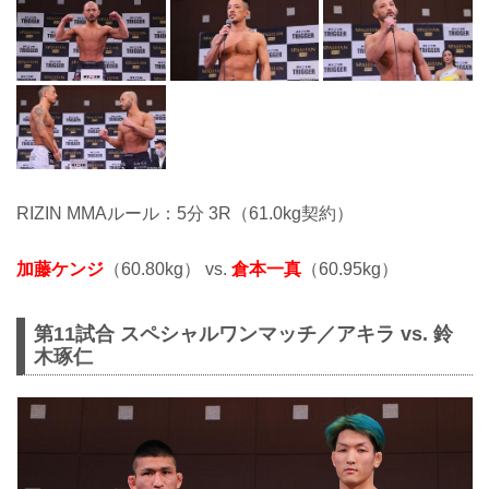
RIZIN MMAルール：5分 3R（61.0kg契約）
加藤ケンジ
（60.80kg） vs.
倉本一真
（60.95kg）
第11試合 スペシャルワンマッチ／アキラ vs. 鈴
木琢仁