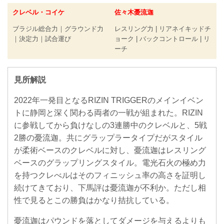
クレベル・コイケ
佐々木憂流迦
ブラジル総合力｜グラウンド力
レスリング力 | リアネイキッドチ
｜決定力｜試合運び
ョーク | バックコントロール | リ
ーチ
見所解説
2022年一発目となるRIZIN TRIGGERのメインイベン
トに静岡と深く関わる両者の一戦が組まれた。RIZIN
に参戦してから負けなしの3連勝中のクレベルと、5戦
2勝の憂流迦。共にグラップラータイプだがスタイル
が柔術ベースのクレベルに対し、憂流迦はレスリング
ベースのグラップリングスタイル。電光石火の極め力
を持つクレべルはそのフィニッシュ率の高さを証明し
続けてきており、下馬評は憂流迦が不利か。ただし相
性で見るとこの勝負はかなり拮抗している。
憂流迦はパウンドを落としてダメージを与えるよりも