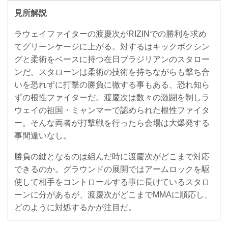
見所解説
ラウェイファイターの渡慶次がRIZINでの勝利を求め
てグリーンケージに上がる。対するはキックボクシン
グと柔術をベースに持つ在日ブラジリアンのスタロー
ンだ。スタローンは柔術の技術を持ちながらも撃ち合
いを恐れずに打撃の勝負に徹する事もある、恐れ知ら
ずの根性ファイターだ。渡慶次は数々の激闘を制しラ
ウェイの祖国・ミャンマーで認められた根性ファイタ
ー。そんな両者が打撃戦を行ったら会場は大爆発する
事間違いなし。
勝負の鍵となるのは組んだ時に渡慶次がどこまで対応
できるのか。グラウンドの展開ではアームロックを駆
使して相手をコントロールする事に長けているスタロ
ーンに分があるが、渡慶次がどこまでMMAに順応し、
どのように対処するかが注目だ。