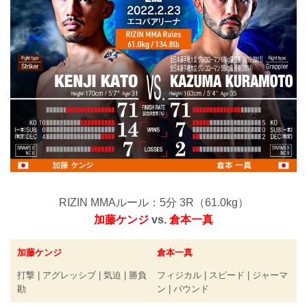
RIZIN MMAルール：5分 3R（61.0kg）
加藤ケンジ
vs.
倉本一真
加藤ケンジ
倉本一真
打撃 | アグレッシブ | 気迫 | 勝負
フィジカル | スピード | ジャーマ
勘
ン | パウンド