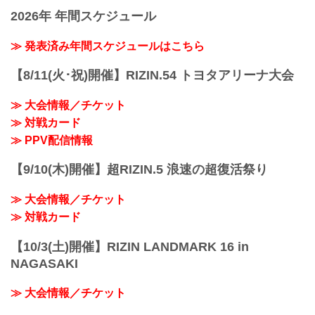
で開催されるSPASHAN HPS presents
※開場・開始時間は予定です。決定次第
2026年 年間スケジュール
RIZIN TRIGGER 2ndの放送・配信情報を
RIZIN FFオフィシャルサイトにてご案内
まとめたぞ！
します。
会場に行けない方は、Exciting RIZIN、
≫ 発表済み年間スケジュールはこちら
終了予定時間
RIZIN LIVEまたはスカパー！で、2022年
19:00〜20:00頃
開幕戦となるRIZIN TRIGGER 2ndを全試
※試合内容、イベント進行によって終了
【8/11(火･祝)開催】RIZIN.54 トヨタアリーナ大会
合リアルタイムで視聴しよう！
予定時間が前後することがありますので
放送・配信スケジュール一覧
ご了承ください。
≫ 大会情報／チケット
大会当日
会場
≫ 対戦カード
日付 時間 放送・配信媒体 視聴料金 番組
エコパアリーナ（静岡アリーナ）ECOPA
名・その他
≫ PPV配信情報
ARENA
2/23
JR東海道本線「愛野駅」駅から徒歩...
(祝・水) 14:00〜 Exciting RIZ...
【9/10(木)開催】超RIZIN.5 浪速の超復活祭り
≫ 大会情報／チケット
≫ 対戦カード
【10/3(土)開催】RIZIN LANDMARK 16 in
NAGASAKI
≫ 大会情報／チケット