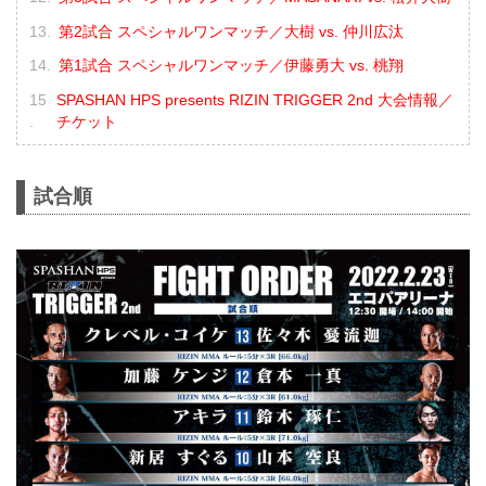
第2試合 スペシャルワンマッチ／大樹 vs. 仲川広汰
第1試合 スペシャルワンマッチ／伊藤勇大 vs. 桃翔
SPASHAN HPS presents RIZIN TRIGGER 2nd 大会情報／
チケット
試合順