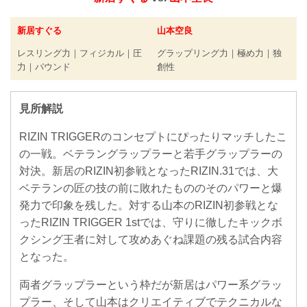
新居すぐる
山本空良
レスリング力｜フィジカル｜圧
グラップリング力｜極め力｜独
力｜パウンド
創性
見所解説
RIZIN TRIGGERのコンセプトにぴったりマッチしたこ
の一戦。ベテラングラップラーと若手グラップラーの
対決。新居のRIZIN初参戦となったRIZIN.31では、大
ベテランの匠の技の前に敗れたもののそのパワーと爆
発力で印象を残した。対する山本のRIZIN初参戦とな
ったRIZIN TRIGGER 1stでは、守りに徹したキックボ
クシング王者に対して攻めあぐね課題の残る試合内容
となった。
両者グラップラーという枠だが新居はパワー系グラッ
プラー、そして山本はクリエイティブでテクニカルな