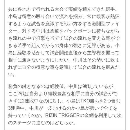
共に各地方で行われる大会で実績を積んできた選手。
小島は得意の殴り合いで流れを掴み、常に観客が熱狂
するような試合を意識する戦い方をする激闘型ファイ
ター。対する中川は柔道をバックボーンに持ちながら
も流れの中で打撃を当てて試合の流れを変える事がで
きる若手で組んでからの身体の強さに定評がある。小
島は経験を活かして試合開始直後から主導権を握って
相手に渡さないようにしたい。中川はその勢いに飲ま
れずに自分の得意な事を意識して試合の流れを掴みた
い。
勝負の鍵となるのは経験値。中川は9戦しているが、
ここ2戦は自分より経験豊富な相手に自分の試合がで
きずに2連敗中なのに対し、小島はTKO勝ちを2つ含む
3連勝中。中川が一皮むけるのか小島が勢いで全てを
持っていくのか。RIZIN TRIGGERの金網を利用して次
のステージに進むのはどちらか。