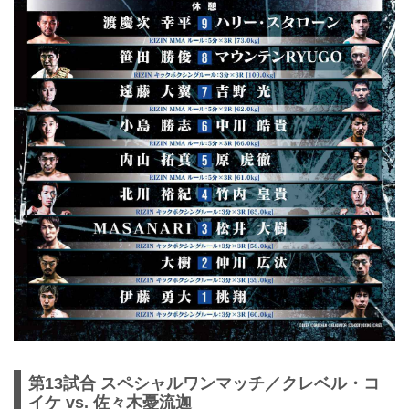
第13試合 スペシャルワンマッチ／クレベル・コ
イケ vs. 佐々木憂流迦