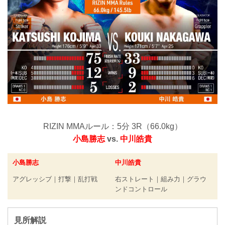
RIZIN MMAルール：5分 3R（66.0kg）
小島勝志
vs.
中川皓貴
小島勝志
中川皓貴
アグレッシブ｜打撃｜乱打戦
右ストレート｜組み力｜グラウ
ンドコントロール
見所解説