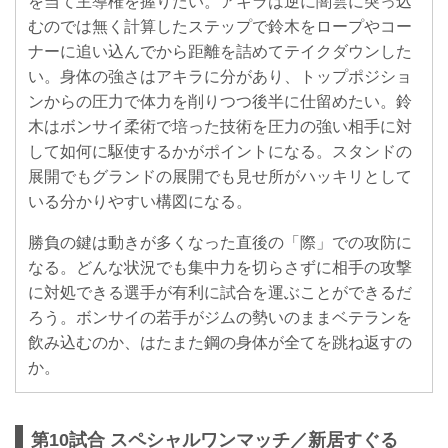
を当て主導権を握りたい。アキラは逆に闇雲に突っ込
むのでは無く計算したステップで鈴木をロープやコー
ナーに追い込んでから距離を詰めてテイクダウンした
い。身体の強さはアキラに分があり、トップポジショ
ンからの圧力で体力を削りつつ後半に仕留めたい。鈴
木はボンサイ柔術で培った技術を圧力の強い相手に対
して如何に駆使するかがポイントになる。スタンドの
展開でもグランドの展開でも見せ所がハッキリとして
いる分かりやすい構図になる。
勝負の鍵は動きが多くなった直後の「際」での攻防に
なる。どんな状況でも集中力を切らさずに相手の攻撃
に対処できる選手が有利に試合を運ぶことができるだ
ろう。ボンサイの若手がジムの勢いのままベテランを
飲み込むのか、はたまた鋼の身体が全てを跳ね返すの
か。
第10試合 スペシャルワンマッチ／新居すぐる