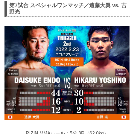
第7試合 スペシャルワンマッチ／遠藤大翼 vs. 吉
野光
RIZIN MMAルール：5分 3R（62.0kg）