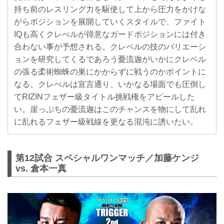
持ち前のレスリング力を駆使して上から圧力をかけな
がらポジションを展開していくスタイルで、ファイト
IQも高くクレべルが得意なガードポジションには付き
合わない事が予想される。クレベルの技のバリエーシ
ョンを研究してくるであろう憂流迦がいかにクレベル
の張る柔術蜘蛛の巣にかからずに戦うのかポイントに
なる。クレべルは宣言通り、いかなる場面でも圧倒し
てRIZINフェザー級タイトル挑戦権をアピールした
い。崖っぷちの憂流迦はこのチャンスを物にして乱れ
に乱れるフェザー級戦線を更なる混沌に誘いたい。
第12試合 スペシャルワンマッチ／加藤ケンジ
vs. 倉本一真