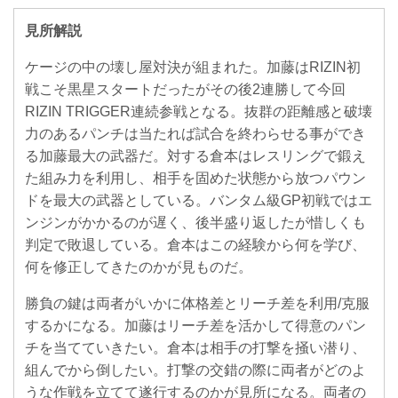
見所解説
ケージの中の壊し屋対決が組まれた。加藤はRIZIN初
戦こそ黒星スタートだったがその後2連勝して今回
RIZIN TRIGGER連続参戦となる。抜群の距離感と破壊
力のあるパンチは当たれば試合を終わらせる事ができ
る加藤最大の武器だ。対する倉本はレスリングで鍛え
た組み力を利用し、相手を固めた状態から放つパウン
ドを最大の武器としている。バンタム級GP初戦ではエ
ンジンがかかるのが遅く、後半盛り返したが惜しくも
判定で敗退している。倉本はこの経験から何を学び、
何を修正してきたのかが見ものだ。
勝負の鍵は両者がいかに体格差とリーチ差を利用/克服
するかになる。加藤はリーチ差を活かして得意のパン
チを当てていきたい。倉本は相手の打撃を掻い潜り、
組んでから倒したい。打撃の交錯の際に両者がどのよ
うな作戦を立てて遂行するのかが見所になる。両者の