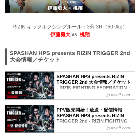
RIZIN キックボクシングルール：3分 3R（60.0kg）
伊藤勇大
vs.
桃翔
SPASHAN HPS presents RIZIN TRIGGER 2nd
大会情報／チケット
SPASHAN HPS presents RIZIN
TRIGGER 2nd 大会情報／チケット
- RIZIN FIGHTING FEDERATION
オフィシャルサイト
jp.rizinff.com
大会概要
名称
PPV販売開始！放送・配信情報
SPASHAN HPS presents RIZIN
SPASHAN HPS presents RIZIN
TRIGGER 2nd
TRIGGER 2nd - RIZIN FIGHTING
日時
FEDERATION オフィシャルサイト
jp.rizinff.com
2022年2月23日（祝・水）12:30開場（予
2月23日（祝・水）静岡のエコパアリーナ
定）/ 14:00開始（予定）