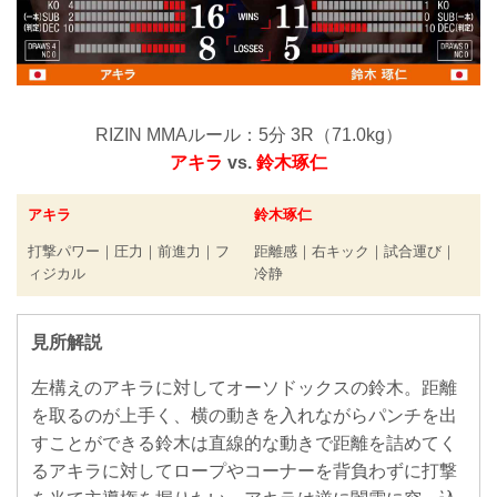
RIZIN MMAルール：5分 3R（71.0kg）
アキラ
vs.
鈴木琢仁
アキラ
鈴木琢仁
打撃パワー｜圧力｜前進力｜フ
距離感｜右キック｜試合運び｜
ィジカル
冷静
見所解説
左構えのアキラに対してオーソドックスの鈴木。距離
を取るのが上手く、横の動きを入れながらパンチを出
すことができる鈴木は直線的な動きで距離を詰めてく
るアキラに対してロープやコーナーを背負わずに打撃