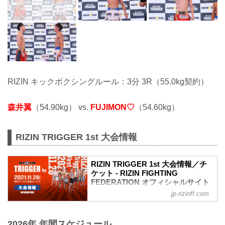
RIZIN キックボクシングルール：3分 3R（55.0kg契約）
森井翼
（54.90kg） vs.
FUJIMON♡
（54.60kg）
RIZIN TRIGGER 1st 大会情報
RIZIN TRIGGER 1st 大会情報／チ
ケット - RIZIN FIGHTING
FEDERATION オフィシャルサイト
jp.rizinff.com
RIZIN TRIGGERとは
「TRIGGER（トリガー）」＝ 引き金を
引く／きっかけとなる／作動させる
2026年 年間スケジュール
ここから何かが始まる、新しいスターが