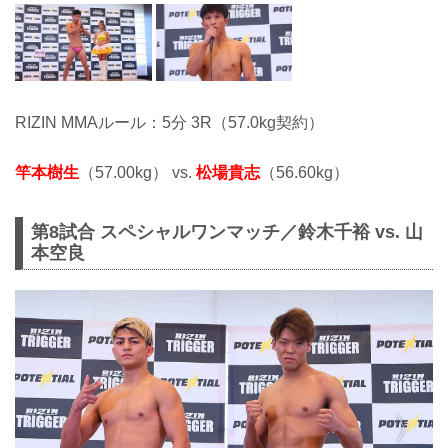
RIZIN MMAルール：5分 3R（57.0kg契約）
竿本樹生
（57.00kg） vs.
松場貴志
（56.60kg）
第8試合 スペシャルワンマッチ／鈴木千裕 vs. 山
本空良