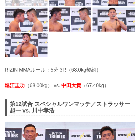
RIZIN MMAルール：5分 3R（68.0kg契約）
堀江圭功
（68.00kg） vs.
中田大貴
（67.40kg）
第12試合 スペシャルワンマッチ／ストラッサー
起一 vs. 川中孝浩