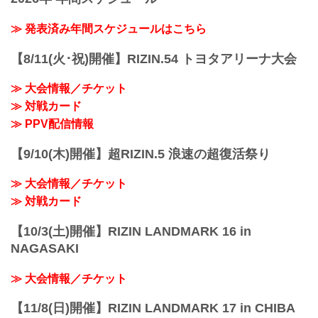
誕生する、という思いが込められた
「RIZIN TRIGGER」。
≫ 発表済み年間スケジュールはこちら
『再生・回帰、発掘・育成、地域活性』
をテーマに、主要都市を中心に開催して
【8/11(火･祝)開催】RIZIN.54 トヨタアリーナ大会
いる通常のナンバーシリーズやRIZIN
LANDMARKとは異なり、この「RIZIN
≫ 大会情報／チケット
TRIGGER」は今後、国内のあらゆる場所
≫ 対戦カード
で開催を予定。その地域の選手を発掘す
ることや、ナンバーシリーズやRIZIN
≫ PPV配信情報
LAND...
【9/10(木)開催】超RIZIN.5 浪速の超復活祭り
≫ 大会情報／チケット
≫ 対戦カード
【10/3(土)開催】RIZIN LANDMARK 16 in
NAGASAKI
≫ 大会情報／チケット
【11/8(日)開催】RIZIN LANDMARK 17 in CHIBA