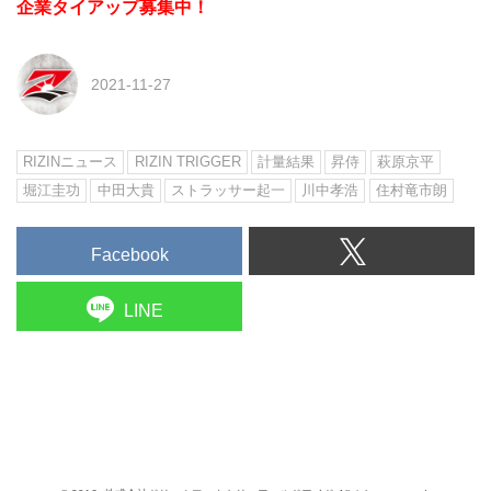
企業タイアップ募集中！
2021-11-27
RIZINニュース
RIZIN TRIGGER
計量結果
昇侍
萩原京平
堀江圭功
中田大貴
ストラッサー起一
川中孝浩
住村竜市朗
Facebook
LINE