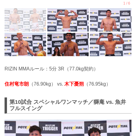
RIZIN MMAルール：5分 3R（77.0kg契約）
住村竜市朗
（76.90kg） vs.
木下憂朔
（76.95kg）
第10試合 スペシャルワンマッチ／獅庵 vs. 魚井
フルスイング