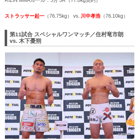
RIZIN MMAルール：5分 3R（77.0kg契約）
ストラッサー起一
（76.75kg） vs.
川中孝浩
（76.10kg）
第11試合 スペシャルワンマッチ／住村竜市朗
vs. 木下憂朔