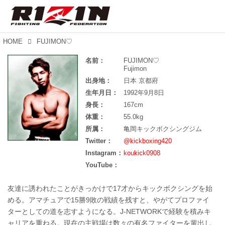
HOME
FUJIMON♡
名前：
FUJIMON♡
Fujimon
出身地：
日本 京都府
生年月日：
1992年9月8日
身長：
167cm
体重：
55.0kg
所属：
亀岡キックボクシングジム
Twitter：
@kickboxing420
Instagram：
koukick0908
YouTube：
友達に誘われたことがきっかけで17才からキックボクシングを始
める。アマチュアで15勝9敗の戦績を残すと、やがてプロファイ
ターとしての道を志すようになる。J-NETWORKで経験を積みキ
ャリアを重ねる。現在の主戦場は数々の有名ファイターを輩出し