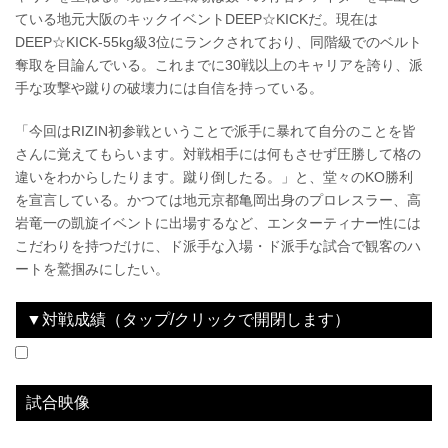
ている地元大阪のキックイベントDEEP☆KICKだ。現在は
DEEP☆KICK-55kg級3位にランクされており、同階級でのベルト
奪取を目論んでいる。これまでに30戦以上のキャリアを誇り、派
手な攻撃や蹴りの破壊力には自信を持っている。
「今回はRIZIN初参戦ということで派手に暴れて自分のことを皆
さんに覚えてもらいます。対戦相手には何もさせず圧勝して格の
違いをわからしたります。蹴り倒したる。」と、堂々のKO勝利
を宣言している。かつては地元京都亀岡出身のプロレスラー、高
岩竜一の凱旋イベントに出場するなど、エンターティナー性には
こだわりを持つだけに、ド派手な入場・ド派手な試合で観客のハ
ートを鷲掴みにしたい。
▼対戦成績（タップ/クリックで開閉します）
2021.11.28
RIZIN TRIGGER 1st
LOSE
vs
森井翼
3R 判定 （3-0）
試合映像