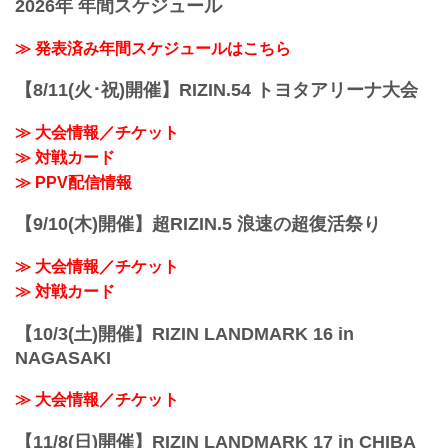
2026年 年間スケジュール
（LOSE）昇侍 vs. 萩原京平（WIN）
2R 1分19秒 TKO（レフェリーストップ：
スタンドパンチ）
≫ 発表済み年間スケジュールはこちら
≫ 試合結果詳細
第13試合／スペシャルワンマッチ 堀江圭
【8/11(火･祝)開催】RIZIN.54 トヨタアリーナ大会
功 vs. 中田大貴
RIZIN MMAルール：5分 3R（68.0kg）
≫ 大会情報／チケット
（WIN）堀江圭功 vs. 中田大貴（LOSE）
≫ 対戦カード
3R 判定 （3-0）
≫ 試合結果詳細
≫ PPV配信情報
第12試合／スペシャルワンマッチ ストラ
ッサー...
【9/10(木)開催】超RIZIN.5 浪速の超復活祭り
≫ 大会情報／チケット
≫ 対戦カード
【10/3(土)開催】RIZIN LANDMARK 16 in
NAGASAKI
≫ 大会情報／チケット
【11/8(日)開催】RIZIN LANDMARK 17 in CHIBA