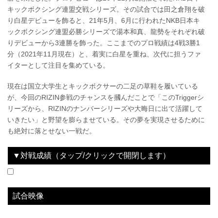
キックボクシング連盟交戦シリーズ。その試合では田之倉翔を破
り白星デビューを飾ると、21年5月、6月に行われたNKB日本キ
ックボクシング連盟必勝シリーズで湯本和真、龍勢をそれぞれ破
りデビューから3連勝を飾った。ここまでのプロ戦績は4戦3勝1
分（2021年11月現在）と、着実に白星を重ね、次代に担うファ
イターとして注目を集めている。
現在は国立大学生とキックボクサーの二足の草鞋を履いている
が、今回のRIZIN参戦のチャンスを摑んだことで「このTriggerシ
リーズから、RIZINのナンバーシリーズや大晦日に出て活躍して
いきたい」と野望を膨らませている。その夢を実現させるために
も絶対に落とせない一戦だ。
▼対戦成績（タップ/クリックで開閉します）
2021.11.28
RIZIN TRIGGER 1st
WIN
vs
FUJIMON♡
3R 判定 （3-0）
試合映像