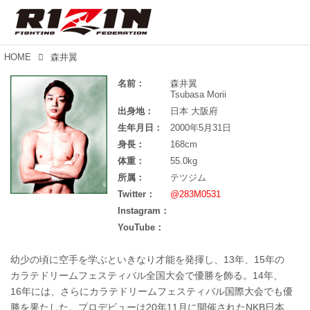
HOME
森井翼
名前：
森井翼
Tsubasa Morii
出身地：
日本 大阪府
生年月日：
2000年5月31日
身長：
168cm
体重：
55.0kg
所属：
テツジム
Twitter：
@283M0531
Instagram：
YouTube：
幼少の頃に空手を学ぶといきなり才能を発揮し、13年、15年の
カラテドリームフェスティバル全国大会で優勝を飾る。14年、
16年には、さらにカラテドリームフェスティバル国際大会でも優
勝を果たした。プロデビューは20年11月に開催されたNKB日本