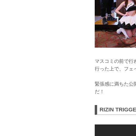
マスコミの前で行
行った上で、フェ
緊張感に満ちた公開
だ！
RIZIN TRIG