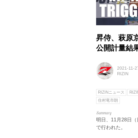
昇侍、萩原京平
公開計量結
2021-11-2
RIZIN
RIZINニュース
RIZ
住村竜市朗
明日、11月28日（
で行われた。