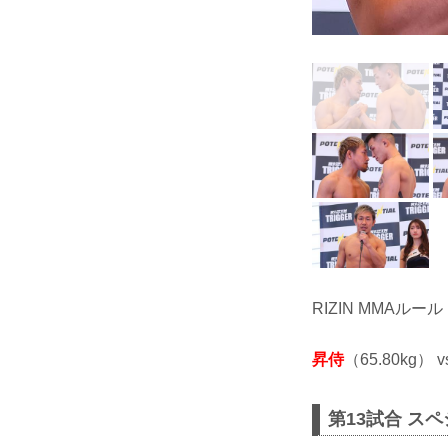
RIZIN MMAルール
昇侍
（65.80kg） v
第13試合 ス