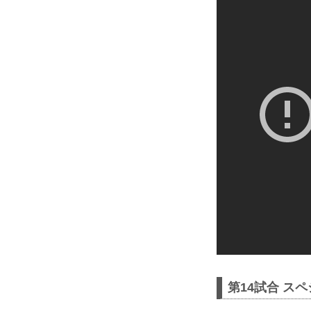
第14試合 スペ