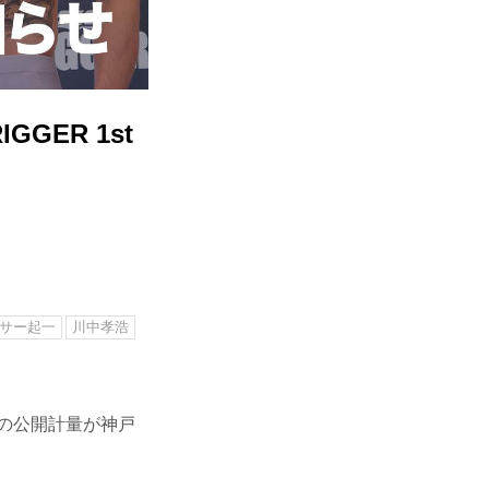
GER 1st
サー起一
川中孝浩
stの公開計量が神戸