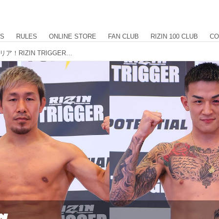
US
RULES
ONLINE STORE
FAN CLUB
RIZIN 100 CLUB
CO
昇侍、萩原京平含む、全選手が計量クリア！RIZIN TRIGGER 1st 公開計量結果