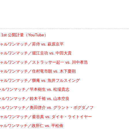
ER 1st 公開計量（YouTube）
ャルワンマッチ／昇侍 vs. 萩原京平
シャルワンマッチ／堀江圭功 vs. 中田大貴
シャルワンマッチ／ストラッサー起一 vs. 川中孝浩
シャルワンマッチ／住村竜市朗 vs. 木下憂朔
シャルワンマッチ／獅庵 vs. 魚井フルスイング
ャルワンマッチ／竿本樹生 vs. 松場貴志
ャルワンマッチ／鈴木千裕 vs. 山本空良
ャルワンマッチ／奥田啓介 vs. グラント・ボグダノフ
シャルワンマッチ／釜谷真 vs. ダイキ・ライトイヤー
ャルワンマッチ／政所仁 vs. 平松侑