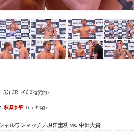
：5分 3R（66.0kg契約）
s.
萩原京平
（65.95kg）
ペシャルワンマッチ／堀江圭功 vs. 中田大貴