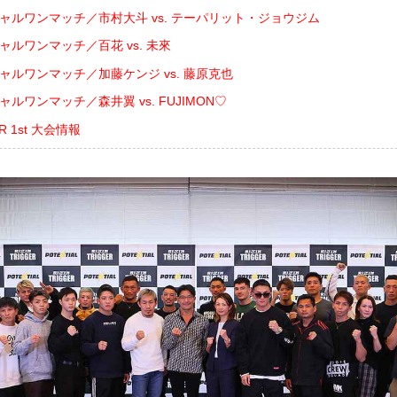
シャルワンマッチ／市村大斗 vs. テーパリット・ジョウジム
ャルワンマッチ／百花 vs. 未來
ャルワンマッチ／加藤ケンジ vs. 藤原克也
ャルワンマッチ／森井翼 vs. FUJIMON♡
ER 1st 大会情報