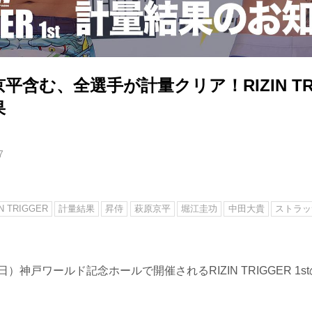
含む、全選手が計量クリア！RIZIN TRIG
果
7
IN TRIGGER
計量結果
昇侍
萩原京平
堀江圭功
中田大貴
ストラッ
日）神戸ワールド記念ホールで開催されるRIZIN TRIGGER 1