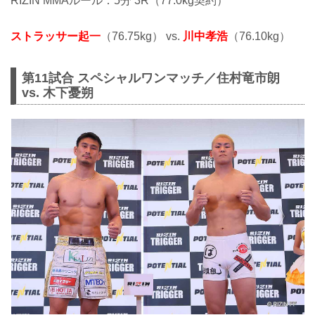
RIZIN MMAルール：5分 3R（77.0kg契約）
ストラッサー起一
（76.75kg） vs.
川中孝浩
（76.10kg）
第11試合 スペシャルワンマッチ／住村竜市朗
vs. 木下憂朔