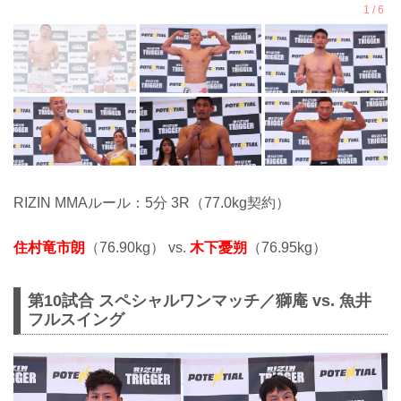
RIZIN MMAルール：5分 3R（77.0kg契約）
住村竜市朗
（76.90kg） vs.
木下憂朔
（76.95kg）
第10試合 スペシャルワンマッチ／獅庵 vs. 魚井
フルスイング