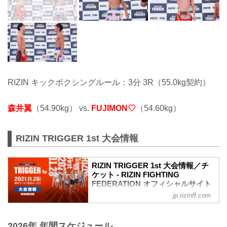
RIZIN キックボクシングルール：3分 3R（55.0kg契約）
森井翼
（54.90kg） vs.
FUJIMON♡
（54.60kg）
RIZIN TRIGGER 1st 大会情報
RIZIN TRIGGER 1st 大会情報／チ
ケット - RIZIN FIGHTING
FEDERATION オフィシャルサイト
jp.rizinff.com
RIZIN TRIGGERとは
「TRIGGER（トリガー）」＝ 引き金を
引く／きっかけとなる／作動させる
2026年 年間スケジュール
ここから何かが始まる、新しいスターが