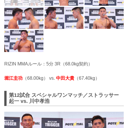
RIZIN MMAルール：5分 3R（68.0kg契約）
堀江圭功
（68.00kg） vs.
中田大貴
（67.40kg）
第12試合 スペシャルワンマッチ／ストラッサー
起一 vs. 川中孝浩