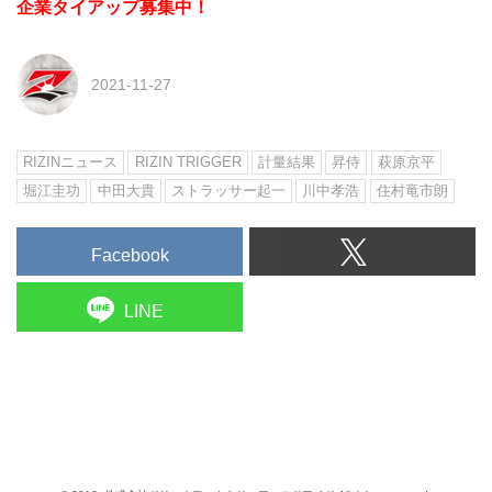
企業タイアップ募集中！
2021-11-27
RIZINニュース
RIZIN TRIGGER
計量結果
昇侍
萩原京平
堀江圭功
中田大貴
ストラッサー起一
川中孝浩
住村竜市朗
Facebook
LINE