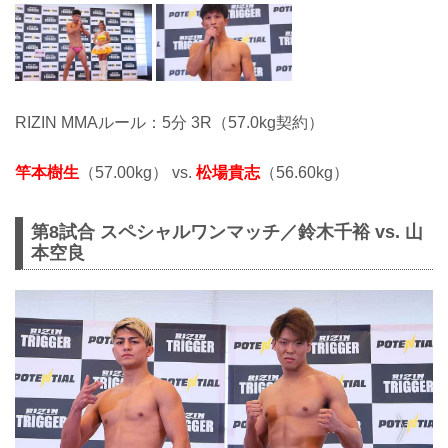
RIZIN MMAルール：5分 3R（57.0kg契約）
竿本樹生
（57.00kg） vs.
松場貴志
（56.60kg）
第8試合 スペシャルワンマッチ／鈴木千裕 vs. 山
本空良