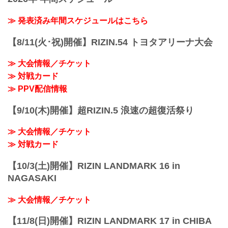
誕生する、という思いが込められた
「RIZIN TRIGGER」。
≫ 発表済み年間スケジュールはこちら
『再生・回帰、発掘・育成、地域活性』
をテーマに、主要都市を中心に開催して
【8/11(火･祝)開催】RIZIN.54 トヨタアリーナ大会
いる通常のナンバーシリーズやRIZIN
LANDMARKとは異なり、この「RIZIN
≫ 大会情報／チケット
TRIGGER」は今後、国内のあらゆる場所
≫ 対戦カード
で開催を予定。その地域の選手を発掘す
ることや、ナンバーシリーズやRIZIN
≫ PPV配信情報
LAND...
【9/10(木)開催】超RIZIN.5 浪速の超復活祭り
≫ 大会情報／チケット
≫ 対戦カード
【10/3(土)開催】RIZIN LANDMARK 16 in
NAGASAKI
≫ 大会情報／チケット
【11/8(日)開催】RIZIN LANDMARK 17 in CHIBA