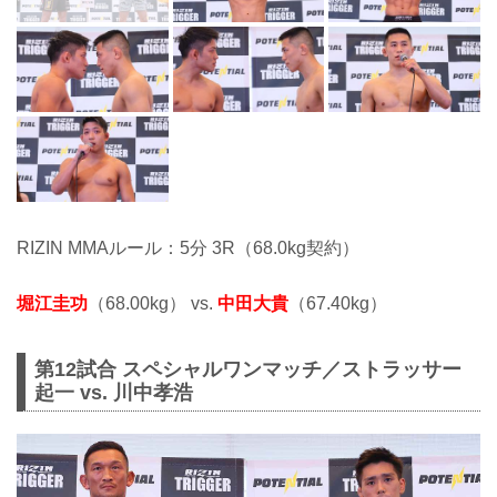
RIZIN MMAルール：5分 3R（68.0kg契約）
堀江圭功
（68.00kg） vs.
中田大貴
（67.40kg）
第12試合 スペシャルワンマッチ／ストラッサー
起一 vs. 川中孝浩