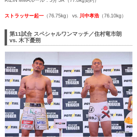
RIZIN MMAルール：5分 3R（77.0kg契約）
ストラッサー起一
（76.75kg） vs.
川中孝浩
（76.10kg）
第11試合 スペシャルワンマッチ／住村竜市朗
vs. 木下憂朔