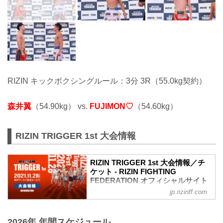
RIZIN キックボクシングルール：3分 3R（55.0kg契約）
森井翼
（54.90kg） vs.
FUJIMON♡
（54.60kg）
RIZIN TRIGGER 1st 大会情報
RIZIN TRIGGER 1st 大会情報／チ
ケット - RIZIN FIGHTING
FEDERATION オフィシャルサイト
jp.rizinff.com
RIZIN TRIGGERとは
「TRIGGER（トリガー）」＝ 引き金を
引く／きっかけとなる／作動させる
2026年 年間スケジュール
ここから何かが始まる、新しいスターが