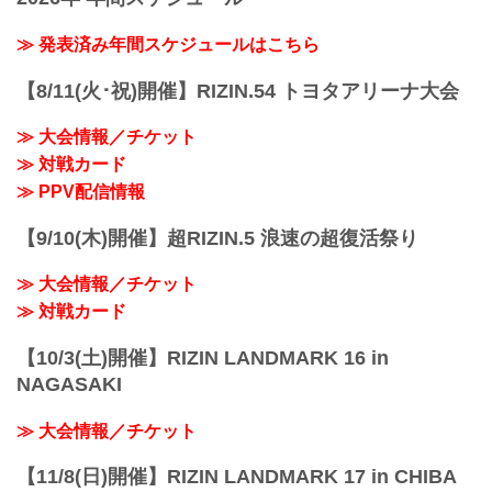
誕生する、という思いが込められた
「RIZIN TRIGGER」。
≫ 発表済み年間スケジュールはこちら
『再生・回帰、発掘・育成、地域活性』
をテーマに、主要都市を中心に開催して
【8/11(火･祝)開催】RIZIN.54 トヨタアリーナ大会
いる通常のナンバーシリーズやRIZIN
LANDMARKとは異なり、この「RIZIN
≫ 大会情報／チケット
TRIGGER」は今後、国内のあらゆる場所
≫ 対戦カード
で開催を予定。その地域の選手を発掘す
ることや、ナンバーシリーズやRIZIN
≫ PPV配信情報
LAND...
【9/10(木)開催】超RIZIN.5 浪速の超復活祭り
≫ 大会情報／チケット
≫ 対戦カード
【10/3(土)開催】RIZIN LANDMARK 16 in
NAGASAKI
≫ 大会情報／チケット
【11/8(日)開催】RIZIN LANDMARK 17 in CHIBA