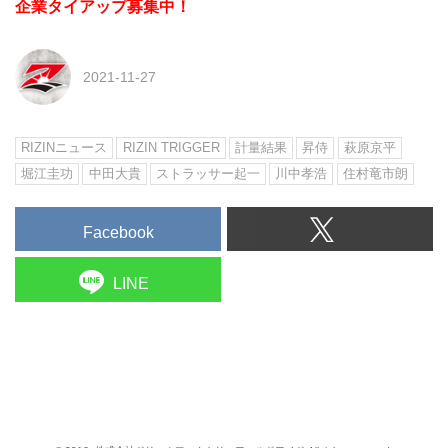
企業タイアップ募集中！
2021-11-27
RIZINニュース
RIZIN TRIGGER
計量結果
昇侍
萩原京平
堀江圭功
中田大貴
ストラッサー起一
川中孝浩
住村竜市朗
Facebook
LINE