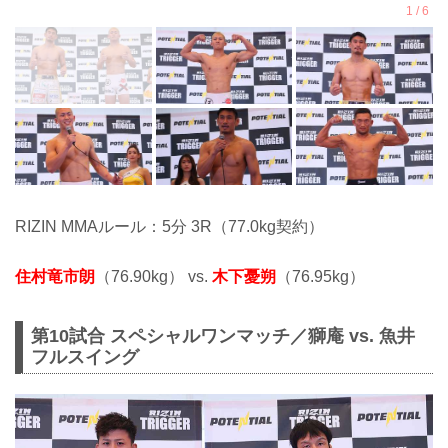
RIZIN MMAルール：5分 3R（77.0kg契約）
住村竜市朗
（76.90kg） vs.
木下憂朔
（76.95kg）
第10試合 スペシャルワンマッチ／獅庵 vs. 魚井
フルスイング