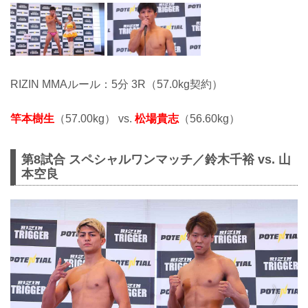
RIZIN MMAルール：5分 3R（57.0kg契約）
竿本樹生
（57.00kg） vs.
松場貴志
（56.60kg）
第8試合 スペシャルワンマッチ／鈴木千裕 vs. 山
本空良