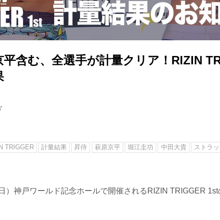
含む、全選手が計量クリア！RIZIN TRIG
果
7
IN TRIGGER
計量結果
昇侍
萩原京平
堀江圭功
中田大貴
ストラッ
日）神戸ワールド記念ホールで開催されるRIZIN TRIGGER 1