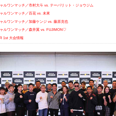
シャルワンマッチ／市村大斗 vs. テーパリット・ジョウジム
ャルワンマッチ／百花 vs. 未來
ャルワンマッチ／加藤ケンジ vs. 藤原克也
ャルワンマッチ／森井翼 vs. FUJIMON♡
ER 1st 大会情報