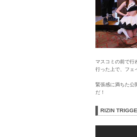
マスコミの前で行
行った上で、フェ
緊張感に満ちた公開
だ！
RIZIN TRIG