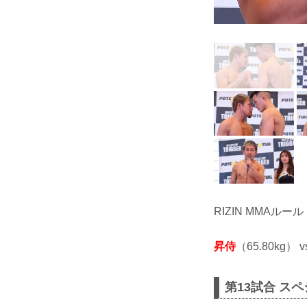
RIZIN MMAルール
昇侍
（65.80kg） v
第13試合 ス