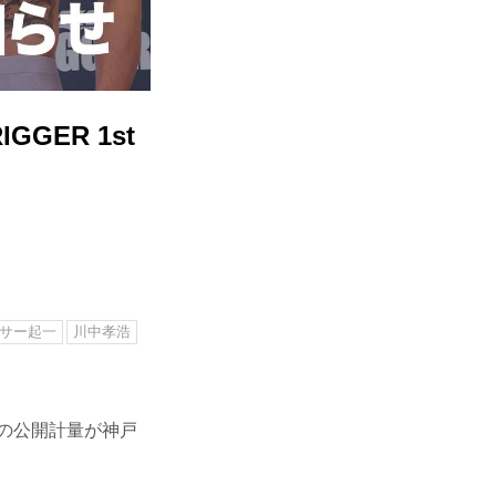
GER 1st
サー起一
川中孝浩
stの公開計量が神戸