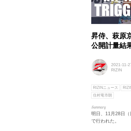
昇侍、萩原京平
公開計量結
2021-11-2
RIZIN
RIZINニュース
RIZ
住村竜市朗
明日、11月28日（
で行われた。