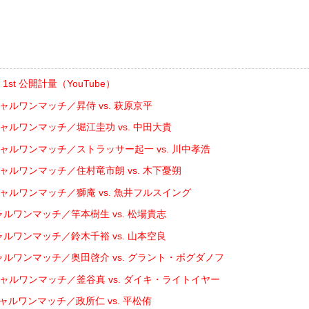
ER 1st 公開計量（YouTube）
ャルワンマッチ／昇侍 vs. 萩原京平
シャルワンマッチ／堀江圭功 vs. 中田大貴
シャルワンマッチ／ストラッサー起一 vs. 川中孝浩
シャルワンマッチ／住村竜市朗 vs. 木下憂朔
シャルワンマッチ／獅庵 vs. 魚井フルスイング
ャルワンマッチ／竿本樹生 vs. 松場貴志
ャルワンマッチ／鈴木千裕 vs. 山本空良
ャルワンマッチ／奥田啓介 vs. グラント・ボグダノフ
シャルワンマッチ／釜谷真 vs. ダイキ・ライトイヤー
ャルワンマッチ／政所仁 vs. 平松侑