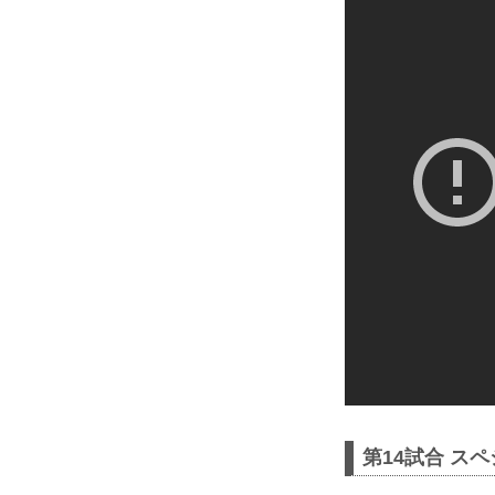
第14試合 スペ