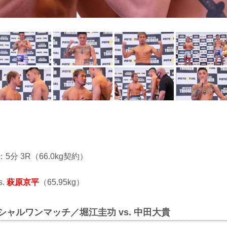
：5分 3R（66.0kg契約）
s.
萩原京平
（65.95kg）
ペシャルワンマッチ／堀江圭功 vs. 中田大貴