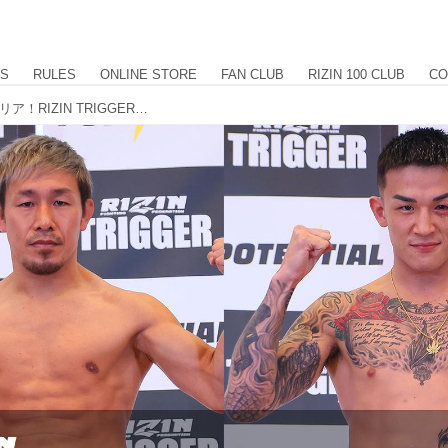
US
RULES
ONLINE STORE
FAN CLUB
RIZIN 100 CLUB
CO
昇侍、萩原京平含む、全選手が計量クリア！RIZIN TRIGGER 1st 公開計量結果