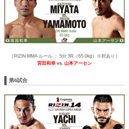
［RIZIN MMA ルール ： 5分 3R（65.0kg）※肘あり］
宮田和幸
vs.
山本アーセン
第6試合