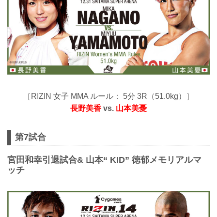
［RIZIN 女子 MMA ルール： 5分 3R（51.0kg）］
長野美香
vs.
山本美憂
第7試合
宮田和幸引退試合& 山本“ KID” 徳郁メモリアルマ
ッチ