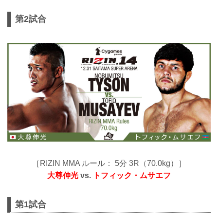
第2試合
［RIZIN MMA ルール： 5分 3R（70.0kg）］
大尊伸光
vs.
トフィック・ムサエフ
第1試合