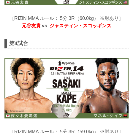
［RIZIN MMA ルール： 5分 3R（60.0kg） ※肘あり］
元谷友貴
vs.
ジャスティン・スコッギンス
第4試合
［RIZIN MMA ルール： 5分 3R（59.0kg） ※肘あり］