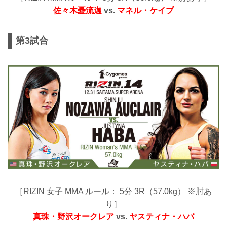
佐々木憂流迦
vs.
マネル・ケイプ
第3試合
［RIZIN 女子 MMA ルール： 5分 3R（57.0kg） ※肘あ
り］
真珠・野沢オークレア
vs.
ヤスティナ・ハバ