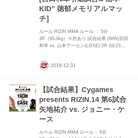
う。寝技の勝負を仕掛けたい長野だが美憂
KID” 徳郁メモリアルマッ
優勢で最終ラウン...
チ]
ルール RIZIN MMA ルール ： 5分
3R（65.0kg）※肘あり 試合結果 (WIN)宮田
和幸 vs. 山本アーセン(LOSE) 2R 3分23秒
TO(アームロック) 試合内容 この日、引退
する宮田和幸が1Rゴングと同時に山本アー
センへ向かって走り出し、両選手が空中で
飛びヒザ蹴りがぶつかる。この瞬間、場内
の雰囲気はよりヒートアップする。すぐに
【試合結果】Cygames
組み合いとなりアーセンが上になると宮田
も三角締め、腕十字と多彩な寝技で下から
presents RIZIN.14 第6試合
攻めていく。アーセンがプレッシャーをか
矢地祐介 vs. ジョニー・ケ
けていくが宮田がいなしていく。 2R、ア
ーセンが飛びヒザ蹴りのフェイントから右
ース
フック、そして組みついて倒すとまたもや
アーセン...
ルール RIZIN MMA ルール： 5分