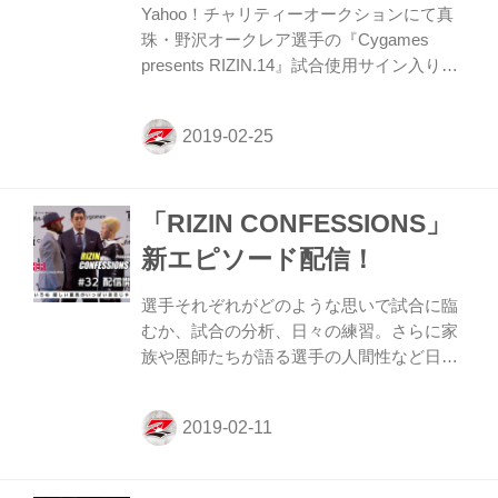
Yahoo！チャリティーオークションにて真
珠・野沢オークレア選手の『Cygames
presents RIZIN.14』試合使用サイン入りグ
ローブが出品中！ 出品期間は3月3日（日）
23時52分まで。 オークションにて落札され
た商品の落札金額は、被災地支援などのチ
ャリティーはもちろん、格闘技に関わるア
マチュア選手の育成、アマチュアMMA大会
「RIZIN CONFESSIONS」
やグラップリング大会などの支援や普及の
ために使用します。 皆様の善意をお待ちし
新エピソード配信！
ております。 詳細・落札は以下から！ ヤ
フオク！ RIZINチャリティーアカウント ◆
選手それぞれがどのような思いで試合に臨
アカウント名：rizin_charity ◆URL：
むか、試合の分析、日々の練習。さらに家
族や恩師たちが語る選手の人間性など日常
生活に密着しながら、それぞれが話す
“CONFESSIONS（告白）” に胸が熱くなる
RIZINドキュメンタリー番組。 新作エピソ
ードでは、2018年大晦日に行われた
『Cygames presents RIZIN.14』を盛り上