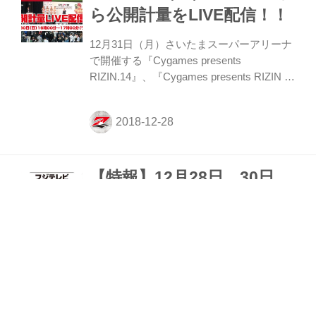
と戦う堀口恭司は「強い日本人がいるんだ
ら公開計量をLIVE配信！！
ということを世界へ向けて発信していきた
い」と意気込みを話した。 以下、質疑応答
12月31日（月）さいたまスーパーアリーナ
——オファーが来て、対戦相手を聞いての
で開催する『Cygames presents
感想をお願いします。 堀口 大きな団体の
RIZIN.14』、『Cygames presents RIZIN 平
チャンピ...
成最後のやれんのか！』出場選手による公
開計量をYoutubeにてLIVE配信だ！ 12月30
日（日）さいたまスーパーアリーナ コミュ
ニティアリーナで行われる公開計量（入場
無料）を会場で観戦するも良し！会場に来
【特報】12月28日、30日、
られない人は是非！LIVE配信で選手たちが
仕上げてきた肉体と気合の表情をご覧あ
31日の3日間で フジテレビ
れ！！ また、公開計量の模様はGYAO!でも
『RIZIN』特番放送が決定！
同時配信を実施。お楽しみ下さい。 公開計
量 LIVE配信概要 『Cygames presents
12月28日（金）、30日（日）、31日（月）
RIZI...
の3日間、フジテレビで『RIZIN』特番の放
送が決定！ 12月31日（月）さいたまスーパ
ーアリーナ『Cygames presents RIZIN 平