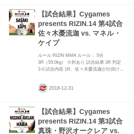
ト。一瞬、ぐらつくが踏ん張り元谷の足を
【試合結果】Cygames
掴んでテイクダウン。しかし、元谷が下か
ら三角締めで抵抗。そこからジャスティン
presents RIZIN.14 第4試合
の頭を挟んだまま両足を伸ばし、せんたく
佐々木憂流迦 vs. マネル・
挟みで極めにかかる。たまらずジャスティ
ンがタップして元谷が一本勝ち。
ケイプ
ルール RIZIN MMA ルール： 5分
3R（59.0kg） ※肘あり 試合結果 3R 判定
3-0 試合内容 1R、佐々木憂流迦が仕掛けて
いくが左フックをマネル・ケイプは足を掴
んで冷静に対応。的を絞らせない変則的な
動きを見せるマネルも左右の連打で抵抗し
ていく。佐々木がタックルからテイクダウ
ンを狙うがマネルがいなしていく。 2R、
【試合結果】Cygames
両選手の打撃戦から始まり佐々木がテイク
ダウンから寝技を仕掛けていくがマネルも
presents RIZIN.14 第3試合
粘り、チョークを外したりと逃げていく。
真珠・野沢オークレア vs.
3R、サウスポースタイルに変更し佐々木に