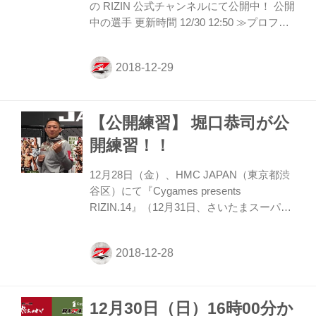
の RIZIN 公式チャンネルにて公開中！ 公開
中の選手 更新時間 12/30 12:50 ≫プロフィ
ール ≫プロフィール ≫プロフィール ≫プ
ロフィール ≫プロフィール ≫プロフィー
ル ≫プロフィール ≫プロフィール ≫プロ
フィール ≫プロフィール ≫プロフィール
≫プロフィール ≫プロフィール ≫プロフ
【公開練習】 堀口恭司が公
ィール ≫プロフィール ≫プロフィール ≫
プロフィール ≫プロフィール ≫プロフィ
開練習！！
ール ≫プロフィール ≫プロフィール ≫プ
ロフィール ≫プロフィール ≫プロフィー
12月28日（金）、HMC JAPAN（東京都渋
ル ≫プロフィール ≫プロフィール ≫プロ
谷区）にて『Cygames presents
フィール ≫プロフィール ≫プロ...
RIZIN.14』（12月31日、さいたまスーパー
アリーナ）に出場する堀口恭司の公開練習
が行われた。 1週間前に帰国し、調整を続
けている堀口はこの日、2分間のシャドー
を披露。セミファイナルでRIZINバンタム
級初代王座をかけてBellator世界バンタム級
12月30日（日）16時00分か
チャンピオン、ダリオン・コールドウェル