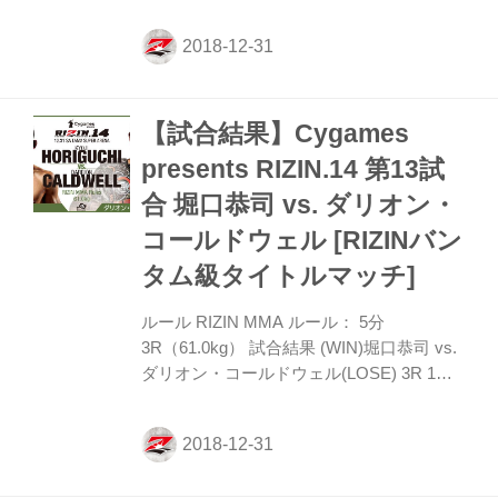
戦、フロイド・メイウェザーvs那須川天心
は、試合前にGACKTとBENIによる両国の
国歌独唱が行われた。 1R、立ち上がりか
らメイウェアーに一太刀当てようと狙う那
須川に笑顔を見せながらディフェンスして
【試合結果】Cygames
いたが、那須川の強い左ストレートが当た
ると一瞬、笑顔が消えて右フックで那須川
presents RIZIN.14 第13試
をダウンさせる。さらにメイウェザーの右
合 堀口恭司 vs. ダリオン・
ボディからの右フックに那須川2度目のダ
ウン、そして左フックで3度目のダウンを
コールドウェル [RIZINバン
喫して那須川陣営からのタオル投入で試合
タム級タイトルマッチ]
終了。倒れた那須川は悔しさで号泣...
ルール RIZIN MMA ルール： 5分
3R（61.0kg） 試合結果 (WIN)堀口恭司 vs.
ダリオン・コールドウェル(LOSE) 3R 1分
13秒 TO(フロントチョーク) 試合内容 1R、
堀口恭司がダリオン・コールドウェルの周
りを円を描くように距離を測るが、ダリオ
ンがワン・ツーからタックルで堀口に襲い