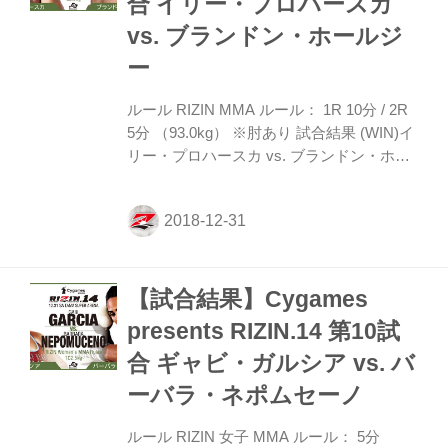
合 イリー・プロハースカ
ジャブ仕掛けるが浅倉も右ジャブがヒット
するなど応戦。浅倉が強引にタックルで倒
vs. ブランドン・ホールジ
しに行くが残り1分で浜崎がテイクダウン
ー
から...
ルール RIZIN MMA ルール： 1R 10分 / 2R
5分 （93.0kg） ※肘あり 試合結果 (WIN)イ
リー・プロハースカ vs. ブランドン・ホー
ルジー(LOSE) 1R 6分30秒 TKO(レフェリー
ストップ：グラウンドパンチ) 試合内容 1R
からブランドン・ホールジーがテイクダウ
ンからイリー・プロハースカの首を狙い、
追い詰めていく。ギロチンが極まってしま
【試合結果】Cygames
った場面も何とか脱出に成功。リングの戦
いに慣れていないホールジーがリングの外
presents RIZIN.14 第10試
へ落下し、腰を強打する。リング外への行
合 ギャビ・ガルシア vs. バ
為でホールジーにイエローカードで警告が
出る。そしてテイクダウンへ向かったホー
ーバラ・ネポムセーノ
ルジーだがポジションがキープ...
ルール RIZIN 女子 MMA ルール： 5分