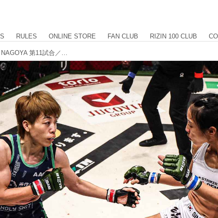
US
RULES
ONLINE STORE
FAN CLUB
RIZIN 100 CLUB
CO
【試合結果】RIZIN LANDMARK 10 in NAGOYA 第11試合／浜崎朱加 vs. シン・ユリ