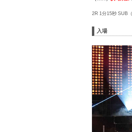
2R 1分15秒 S
入場