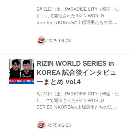
うまく展開できなかったのがちょっと心残
りです。 ...
5月31日（土）PARADISE CITY（韓国・仁
川）にて開催されたRIZIN WORLD
SERIES in KOREAの出場選手たちの試合
後インタビューを公開！ YouTubeで見る シ
ン・ユリ「体をまたしっかり作るには、少
し時間が必要」 ーー試合後の率直な感想を
お聞かせいただけますか。 ユリ まず本当
に、悔しいです。悔しい気持ちはあります
RIZIN WORLD SERIES in
が、一方では、今回の試合は怪我のせいで
あまり練習ができなかったので、正直、準
KOREA 試合後インタビュ
備する中で不安な気持ちもありましたし、
ーまとめ vol.4
今回「勝ちたい」という気持ちも強かった
んですが、それも欲張りなのかなと、そん
5月31日（土）PARADISE CITY（韓国・仁
な思いもあり悲しい気分です。 ーーケイ
川）にて開催されたRIZIN WORLD
ト・ロータス選手...
SERIES in KOREAの出場選手たちの試合
後インタビューを公開！ YouTubeで見る 大
原樹理「もう1回まずは勝ちたい」 ーー試
合後の率直な感想をお聞かせいただけます