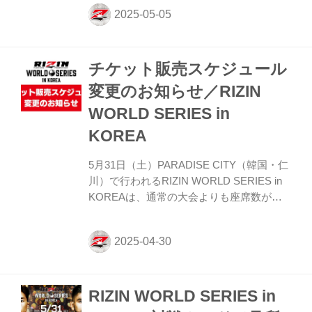
100 CLUB会員さま限定販売の抽選受付
が、5月5日（祝・月）10時からスタートす
るぞ！ RIZIN FFオフィシャルファンクラブ
サイト『強者ノ巣』、またはRIZIN 100
チケット販売スケジュール
CLUBへ入会し、お早めにチケットのお申
込みを済ませよう！ RIZIN WORLD
変更のお知らせ／RIZIN
SERIES in KOREA 大会概要 開催日時 2025
WORLD SERIES in
年5月31日（土）13:00開場（予定）/ 14:00
開始（予定） ※...
KOREA
5月31日（土）PARADISE CITY（韓国・仁
川）で行われるRIZIN WORLD SERIES in
KOREAは、通常の大会よりも座席数が少
ないため、チケット販売スケジュールが変
更となりましたのでお知らせいたします。
主な変更点 チケットはファンクラブ／
RIZIN 100 CLUB 会員様限定で販売 ファン
クラブ／RIZIN 100 CLUB 会員様限定販売
RIZIN WORLD SERIES in
は5月5日（祝・月）10時から、5月8日
（木）まで受付 通常の大会よりも座席数が