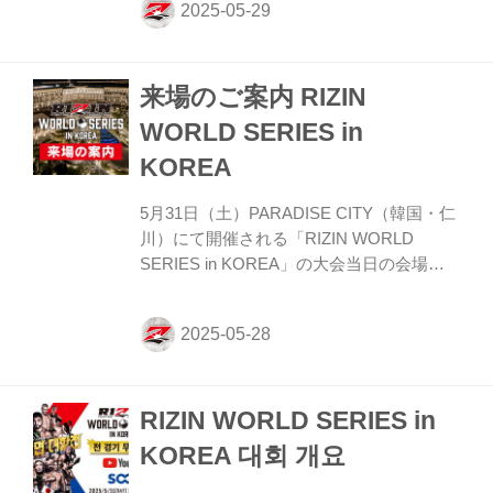
りつめた空気の中で行われるフェイスオフ
を、是非YouTubeライブでチェックしよ
う！ RIZIN WORLD SERIES in KOREA 公
来場のご案内 RIZIN
開計量 概要 配信日時 2025年5月30日
（金）15:30〜 YouTubeライブ配信 Youtube
WORLD SERIES in
チャンネルでは、記者会見のLIVE配信や試
KOREA
合動画、選手のインタビュー動画など様々
なコンテンツを随時アップロードしてい
5月31日（土）PARADISE CITY（韓国・仁
る...
川）にて開催される「RIZIN WORLD
SERIES in KOREA」の大会当日の会場に
ついて、現時点で決定している内容につい
てご案内いたします。 実施の有無一覧 項
目 実施の有無 場所等 補足 当日券 なし - ※
チケットは全席種完売いたしました。 グッ
ズ販売 なし - - ファンクラブブース なし - -
RIZIN WORLD SERIES in
売店 なし - - 再入場 可能 - - 休憩時間 あり -
※イベント都合上、前後する可能性あり 喫
KOREA 대회 개요
煙所 あり 会場指定の場所 ※人数制限の可
能性あり 試合順 対戦カード RIZIN WORLD