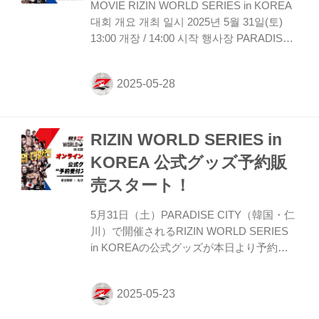
MOVIE RIZIN WORLD SERIES in KOREA
SERIES in KOR...
대회 개요 개최 일시 2025년 5월 31일(토)
13:00 개장 / 14:00 시작 행사장 PARADISE
CITY GRAND BALLROOM 주최 RIZIN
FIGHTING FEDERATION 제작 협력 株式会
社エムアップホールディングス（주식회사
엠업홀딩스） 특별 협찬 PARADISE CITY
티켓 요금 ※완판 VVIP석 ¥200,000（1
RIZIN WORLD SERIES in
열）、VIP석 ¥100,000、SRS석 ¥50,000
SOOP에서 무료 시청 가능 RIZIN WORLD
KOREA 公式グッズ予約販
SERIES in K...
売スタート！
5月31日（土）PARADISE CITY（韓国・仁
川）で開催されるRIZIN WORLD SERIES
in KOREAの公式グッズが本日より予約販
売スタート！ 大会ポスターデザインを落と
しこんだ『RIZIN WORLD SERIES in
KOREA Tシャツ』&『RIZIN WORLD
SERIES in KOREA マフラータオル』が登