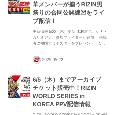
れた完全オリジナルRIZIN公式ポスター・
華メンバーが揃うRIZIN男
オリジナル選手カードを再びご用意！ この
祭りの合同公開練習をライ
オークションは5月26日（月）23:59までの
期間限定開催！このオークションでしか手
ブ配信！
に入らないアイテムを、ぜひ手に入れよ
う！ オー...
更新情報 5/22（木）更新 ⽊村柊也、シナ・
カリミアン、参加ファイターが追加！ 来場
者に韓国大会ポスターをプレゼント！ 5月
24日（土）16時より都内某所にて、RIZIN
WORLD SERIES in KOREAとRIZIN
LANDMARK 11 in SAPPOROの合同公開練
習を実施することが決定したぞ！ またこの
合同公開練習の会場に、ファンの皆さんを
6/5（木）までアーカイブ
ご招待！RIZIN FFオフィシャルファンクラ
ブサイト『強者ノ巣』会員の方は、優先的
チケット販売中！RIZIN
に会場内へご案内いたします。観覧をご希
WORLD SERIES in
望の方は、それぞれの応募フォームより詳
細をご確認の上、お申込みを済ませよう！
KOREA PPV配信情報
また、この合同公開練習の様子は...