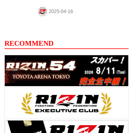
シ・ソウザ RIZIN MMAルール：5分
3R（71.0kg） （LOSE）キ・ウォンビン
vs. ホベルト・サトシ・ソウザ（WIN） 1R
0分50秒 SUB（テクニカルサブミッショ
ン：リアネイキッドチョーク） ≫ 試合結
果詳細 第10試合／キム・スーチョル vs. 佐
RECOMMEND
藤将光 RIZIN MMAルール：5分
3R（61.0kg） （LOSE）キム・スーチョル
vs. 佐藤将光（...