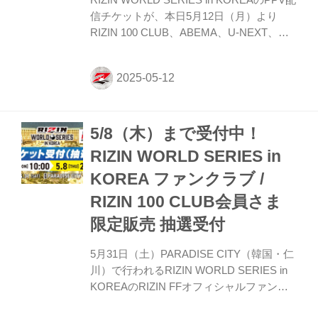
RIZIN WORLD SERIES in KOREAのPPV配
信チケットが、本日5月12日（月）より
RIZIN 100 CLUB、ABEMA、U-NEXT、
RIZIN LIVEにて販売がスタートしたぞ！
（※スカパー！は※5/18（日）販売開始）
お得なPPV前売りチケットは、大会前日の
5月30日（金）23:59まで販売！ 会場に来ら
れない方、また会場にも行くが実況・解説
5/8（木）まで受付中！
ありで試合を見たい方は是非、お好きな配
信サービスでRIZIN WORLD SERIES in
RIZIN WORLD SERIES in
KOREAを全試合リアルタイムで視聴しよ
KOREA ファンクラブ /
う！ PPV販売スケジュール一覧 配信日時
料金 配信媒体 アーカイブ 期間 応援 コ...
RIZIN 100 CLUB会員さま
限定販売 抽選受付
5月31日（土）PARADISE CITY（韓国・仁
川）で行われるRIZIN WORLD SERIES in
KOREAのRIZIN FFオフィシャルファンク
ラブサイト『強者ノ巣』会員、またRIZIN