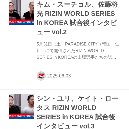
キム・スーチョル、佐藤将
てきたのですが、今は悔しい気持ちで頭が
いっぱいです。 ーーサトシ選手と実際に戦
光 RIZIN WORLD SERIES
った印象を教えてください。 ウォンビン
in KOREA 試合後インタビ
正直、思っていた通りでした。見た感じ
も、最初の印象もすべて予想通りでした。
ュー vol.2
結果はこうなってしまいましたが、私の考
えていた通りの選...
5月31日（土）PARADISE CITY（韓国・仁
川）にて開催されたRIZIN WORLD
SERIES in KOREAの出場選手たちの試合
後インタビューを公開！ YouTubeで見る キ
ム・スーチョル「まずは少し休みながら、
今後のことを考えたい」 ーー試合後の率直
な感想をお聞かせいただけますか。 スーチ
ョル 悔しいですけど、でも自分にできるこ
シン・ユリ、ケイト・ロー
とは全部やった感じなので、スッキリして
います。 ーー佐藤将光選手と2度目に戦っ
タス RIZIN WORLD
た印象を教えてください。 スーチョル ま
SERIES in KOREA 試合後
ず、クリンチの場面での対応がとても良か
ったです。そういった対処に対して、僕が
インタビュー vol.3