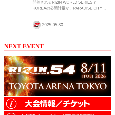
開催されるRIZIN WORLD SERIES in
KOREAの公開計量が、PARADISE CITYに
て行われた。 会場にはマスコミ、そしてた
くさんのファンが見つめる中フェイスオフ
が行われた。緊張感に満ちた公開計量の様
子はRIZIN FF公式Youtubeチャンネルで公
開中！大会前に必ずチェックしよう！ 第9
試合／大原樹理 vs. ジョニー・ケースにつ
NEXT EVENT
いて 第9試合／大原樹理 vs. ジョニー・ケ
ースについて、本日行われた公式計量でジ
ョニー・ケースが規定体重（71.00kg）を
0.33kg超過した為、公式ルール第7条第4項
および第5...