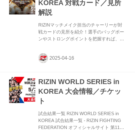
KOREA 対戦カード／見所
少ないためチケット一般発売はなし チケッ
解説
トは紙チケットのみ（電子チケットはござ
いません） 変更後のチケット販売スケジュ
RIZINマッチメイク担当のチャーリーが対
ール 種別 販売開始 販売...
戦カードの見所を紹介！選手のバッグボー
ンやストロングポイントを把握すれば、試
合観戦がもっと楽しくなる！観戦前に是非
チェックしておこう！ 見所紹介!! チャーリ
ーガイド 試合順 第11試合／キ・ウォンビ
ン vs. ホベルト・サトシ・ソウザ RIZIN
MMAルール：5分 3R（71.0kg） キ・ウォ
RIZIN WORLD SERIES in
ンビン vs. ホベルト・サトシ・ソウザ 第10
試合／キム・スーチョル vs. 佐藤将光
KOREA 大会情報／チケッ
RIZIN MMAルール：5分 3R（61.0kg） キ
ト
ム・スーチョル vs. 佐藤将光 第9試合／大
原樹理 vs. ジョニー・ケース RIZIN MMA
試合結果一覧 RIZIN WORLD SERIES in
ル...
KOREA 試合結果一覧 - RIZIN FIGHTING
FEDERATION オフィシャルサイト 第11試
合／キ・ウォンビン vs. ホベルト・サト