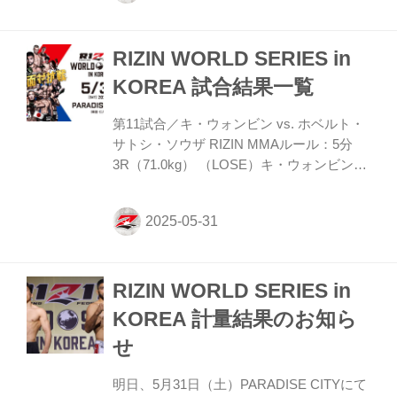
か。 大原 強かったですねー……、そし
て……、あんま覚えてないですね。 ーーど
RIZIN WORLD SERIES in
ういった場面まで覚えていますか？ 大原
なんかジャブ差し合ってるとかは覚えてる
KOREA 試合結果一覧
んですけど、そのあとが割と……、気づい
たら医務室？でした、なんか、縫ってまし
第11試合／キ・ウォンビン vs. ホベルト・
た。 ーー覚えているのはその場面までだと
サトシ・ソウザ RIZIN MMAルール：5分
して、短い試合時間のなかで感じた、ケー
3R（71.0kg） （LOSE）キ・ウォンビン
ス選手と実際...
vs. ホベルト・サトシ・ソウザ（WIN） 1R
0分50秒 SUB（テクニカルサブミッショ
ン：リアネイキッドチョーク） ≫ 試合結
果詳細 第10試合／キム・スーチョル vs. 佐
藤将光 RIZIN MMAルール：5分
RIZIN WORLD SERIES in
3R（61.0kg） （LOSE）キム・スーチョル
vs. 佐藤将光（WIN） 3R 判定（0-3） ≫ 試
KOREA 計量結果のお知ら
合結果詳細 第9試合／大原樹理 vs. ジョニ
せ
ー・ケース RIZIN MMAルール：5分
3R（71.0kg） （-）大原...
明日、5月31日（土）PARADISE CITYにて