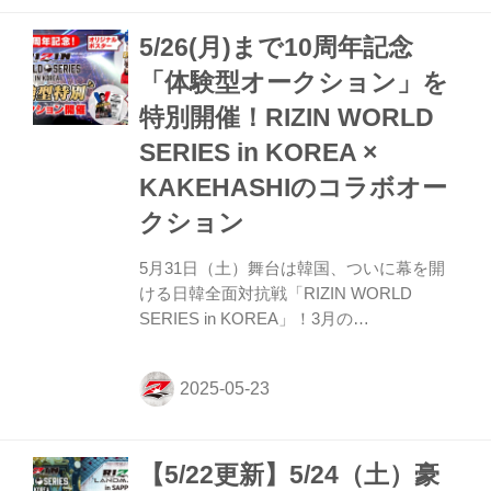
場！ 是非、先行予約でお気に入りのグッズ
5/26(月)まで10周年記念
を手に入れよう！ RIZIN WORLD SERIES
in KOREA 公式グッズ予約販売期間 2025年
「体験型オークション」を
5月23日（金）20:00〜5月31日（金）23:59
特別開催！RIZIN WORLD
※会場での販売は実施いたしておりませ
ん。 発...
SERIES in KOREA ×
KAKEHASHIのコラボオー
クション
5月31日（土）舞台は韓国、ついに幕を開
ける日韓全面対抗戦「RIZIN WORLD
SERIES in KOREA」！3月の
「RIZIN.50」、5月の「RIZIN男祭り」に続
く、RIZIN10周年を記念したオークション
の第3弾が始動！ 今回のオークションも
RIZINファンの皆様に、観戦では味わえな
い「"唯一無二"の究極のRIZIN体験」を出
【5/22更新】5/24（土）豪
品！ラインナップには、あなたの写真を入