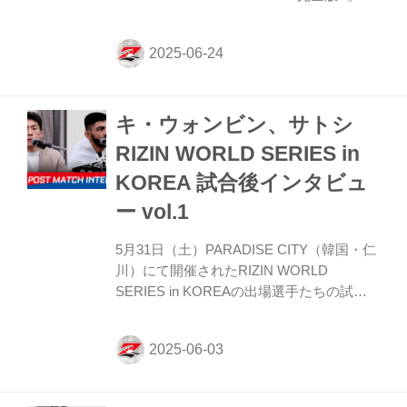
して放送されることが決定したぞ！ リアル
タイムで見た方も、見逃してしまった方
も、「RIZIN WORLD SERIES in KOREA
−完全版−」で激闘の数々を振り返ろう！
放送スケジュール一覧 放送日 放送時間 放
キ・ウォンビン、サトシ
送局 URL 7/2(水) 21:00-21:55 三重テレビ放
送 7/6(日) 22:30-23:25 ぎふチャン（岐阜放
RIZIN WORLD SERIES in
送） 7/12(土) 18:30-19:25 奈良テレビ
KOREA 試合後インタビュ
https://www.nara...
ー vol.1
5月31日（土）PARADISE CITY（韓国・仁
川）にて開催されたRIZIN WORLD
SERIES in KOREAの出場選手たちの試合
後インタビューを公開！ YouTubeで見る
キ・ウォンビン「パンチが2発目も来ると
は思わなかった」 ーー試合後の率直な感想
をお聞かせいただけますか。 ウォンビン
とても悔しいです。本当に一生懸命準備し