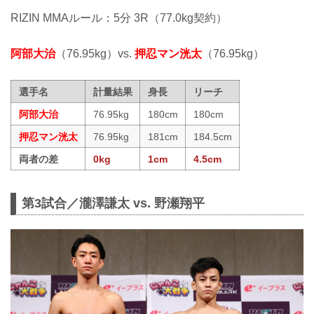
RIZIN MMAルール：5分 3R（77.0kg契約）
阿部大治
（76.95kg）vs.
押忍マン洸太
（76.95kg）
選手名
計量結果
身長
リーチ
阿部大治
76.95kg
180cm
180cm
押忍マン洸太
76.95kg
181cm
184.5cm
両者の差
0kg
1cm
4.5cm
第3試合／瀧澤謙太 vs. 野瀬翔平