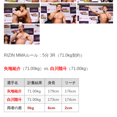
RIZIN MMAルール：5分 3R（71.0kg契約）
矢地祐介
（71.00kg）vs.
白川陸斗
（71.00kg）
選手名
計量結果
身長
リーチ
矢地祐介
71.00kg
179cm
176cm
白川陸斗
71.00kg
173cm
174cm
両者の差
0kg
6cm
2cm