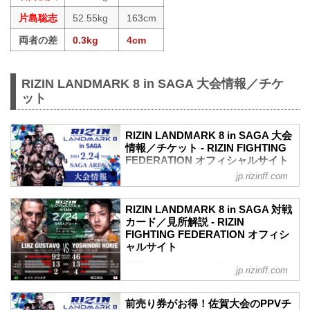
片島聡志
52.55kg
163cm
両者の差
0.3kg
4cm
RIZIN LANDMARK 8 in SAGA 大会情報／チケ
ット
RIZIN LANDMARK 8 in SAGA 大会
情報／チケット - RIZIN FIGHTING
FEDERATION オフィシャルサイト
jp.rizinff.com
RIZIN LANDMARK 8 in SAGA 大会概要
開催日時
2024年2月24日（土）12:00開場 / 14:00開
RIZIN LANDMARK 8 in SAGA 対戦
始
カード／見所解説 - RIZIN
※オープニングファイトは12:30開始
FIGHTING FEDERATION オフィシ
終了予定時間
ャルサイト
20:00〜21:00頃
RIZINマッチメイク担当のチャーリーが対
※試合内容、イベント進行によって終了
jp.rizinff.com
戦カードの見所を紹介！選手のバッグボ
予定時間が前後することがありますので
ーンやストロングポイントを把握すれ
ご了承ください。
前売り券がお得！佐賀大会のPPVチ
ば、試合観戦がもっと楽しくなる！観戦
会場