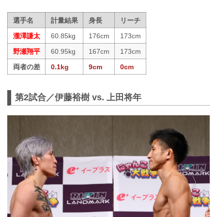
選手名
計量結果
身長
リーチ
瀧澤謙太
60.85kg
176cm
173cm
野瀬翔平
60.95kg
167cm
173cm
両者の差
0.1kg
9cm
0cm
第2試合／伊藤裕樹 vs. 上田将年