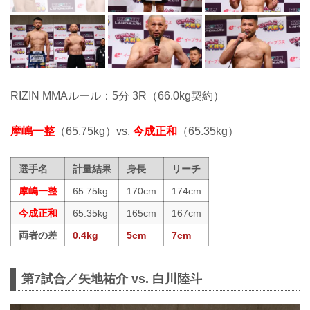
RIZIN MMAルール：5分 3R（66.0kg契約）
摩嶋一整
（65.75kg）vs.
今成正和
（65.35kg）
選手名
計量結果
身長
リーチ
摩嶋一整
65.75kg
170cm
174cm
今成正和
65.35kg
165cm
167cm
両者の差
0.4kg
5cm
7cm
第7試合／矢地祐介 vs. 白川陸斗