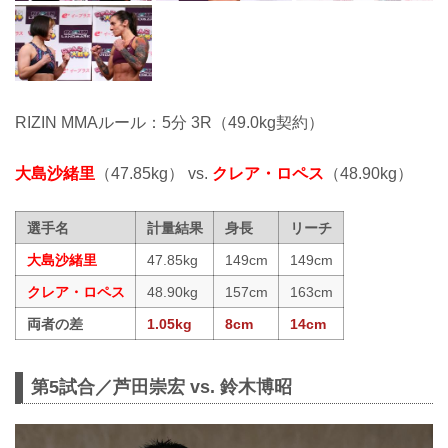
RIZIN MMAルール：5分 3R（49.0kg契約）
大島沙緒里
（47.85kg） vs.
クレア・ロペス
（48.90kg）
選手名
計量結果
身長
リーチ
大島沙緒里
47.85kg
149cm
149cm
クレア・ロペス
48.90kg
157cm
163cm
両者の差
1.05kg
8cm
14cm
第5試合／芦田崇宏 vs. 鈴木博昭