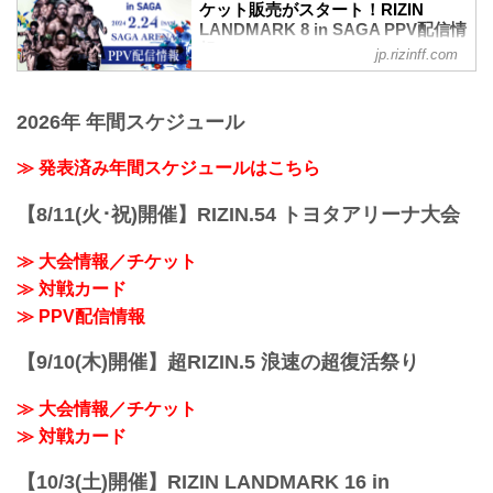
ケット販売がスタート！RIZIN
前に是非チェックしておこう！
SAGAアリーナ
LANDMARK 8 in SAGA PPV配信情
試合順
バスでお越しの場合：佐賀駅バスセンタ
報 - RIZIN FIGHTING
第9試合／ルイス・グスタボ vs. 堀江圭功
jp.rizinff.com
ー2番乗り場佐賀市営バス
FEDERATION オフィシャルサイト
RIZIN MMAルール：5分3R（71.0kg）
［30］SAGAサンライズパーク・自動車
ルイス・グスタボ vs. 堀江圭功
2024年のRIZIN開幕戦となる、RIZIN
試験場行き
ルイス・グスタボ
LANDMARK 8 in SAGAのPPV配信チケッ
2026年 年間スケジュール
［準急］SAGAサンライズパーク行き ※
総合力 | 決着率 | ハングリー精神 | サブミ
トが、本日2月2日（金）12時より
土・日・祝日の...
ッション
ABEMA、U-NEXT、RIZIN 100 CLUB、
≫ 発表済み年間スケジュールはこちら
堀江圭功
RIZIN LIVEにて販売スタート！
アグレッシブ | パンチ力 | 試合運び | 手数
会場に来れない方はお好きな配信サービ
【8/11(火･祝)開催】RIZIN.54 トヨタアリーナ大会
見所解説
スで、RIZIN LANDMARK 8 in SAGAを全
RIZINライト級トップ...
試合リアルタイムで視聴しよう！
≫ 大会情報／チケット
OPファイト5試合〜本戦第2試合まで
YouTubeで無料配信
≫ 対戦カード
【OPファイト〜第2試合まで無料配信】
≫ PPV配信情報
RIZIN LANDMARK 8 ...
【9/10(木)開催】超RIZIN.5 浪速の超復活祭り
≫ 大会情報／チケット
≫ 対戦カード
【10/3(土)開催】RIZIN LANDMARK 16 in