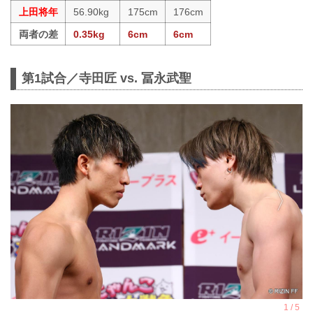
上田将年
56.90kg
175cm
176cm
両者の差
0.35kg
6cm
6cm
第1試合／寺田匠 vs. 冨永武聖