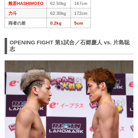
般若HASHIMOTO
62.50kg
167cm
力斗
62.30kg
172cm
両者の差
0.2kg
5cm
OPENING FIGHT 第1試合／石郷慶人 vs. 片島聡
志