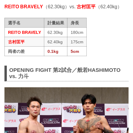
REITO BRAVELY
（62.30kg）vs.
古村匡平
（62.40kg）
選手名
計量結果
身長
REITO BRAVELY
62.30kg
180cm
古村匡平
62.40kg
175cm
両者の差
0.1kg
5cm
OPENING FIGHT 第2試合／般若HASHIMOTO
vs. 力斗