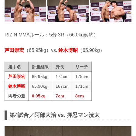
RIZIN MMAルール：5分 3R（66.0kg契約）
芦田崇宏
（65.95kg）vs.
鈴木博昭
（65.90kg）
選手名
計量結果
身長
リーチ
芦田崇宏
65.95kg
174cm
179cm
鈴木博昭
65.90kg
167cm
171cm
両者の差
0.05kg
7cm
8cm
第4試合／阿部大治 vs. 押忍マン洸太