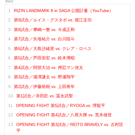
RIZIN LANDMARK 8 in SAGA 公開計量（YouTube）
第9試合／ルイス・グスタボ vs. 堀江圭功
第8試合／摩嶋一整 vs. 今成正和
第7試合／矢地祐介 vs. 白川陸斗
第6試合／大島沙緒里 vs. クレア・ロペス
第5試合／芦田崇宏 vs. 鈴木博昭
第4試合／阿部大治 vs. 押忍マン洸太
第3試合／瀧澤謙太 vs. 野瀬翔平
第2試合／伊藤裕樹 vs. 上田将年
第1試合／寺田匠 vs. 冨永武聖
OPENING FIGHT 第5試合／RYOGA vs. 堺龍平
OPENING FIGHT 第4試合／八尋大輝 vs. 荒木雄登
OPENING FIGHT 第3試合／REITO BRAVELY vs. 古村匡
平